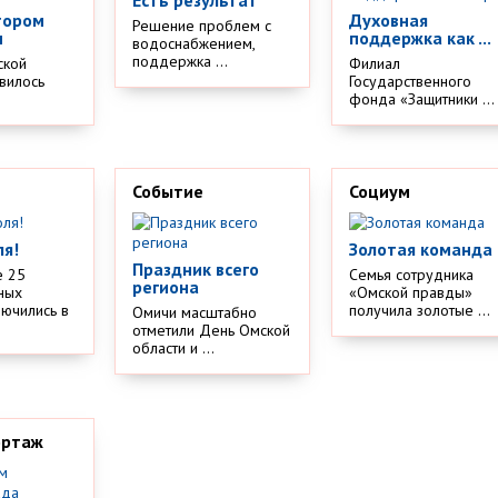
тором
Духовная
Решение проблем с
м
поддержка как ...
водоснабжением,
поддержка ...
ской
Филиал
вилось
Государственного
.
фонда «Защитники ...
Событие
Социум
ля!
Золотая команда
Праздник всего
е 25
Семья сотрудника
региона
ных
«Омской правды»
лючились в
получила золотые ...
Омичи масштабно
отметили День Омской
области и ...
ортаж