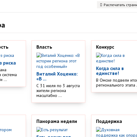
Распечатать стран
ра
ость
Власть
Конкурс
з риска
Когда сила в
дана
единстве!
Виталий Хоценко:
 система
«В ...
 ...
В Омске подвели ито
регионального этапа .
С 31 июля по 3 августа
жители региона
масштабно ...
Панорама недели
Поддержка
Есть результат