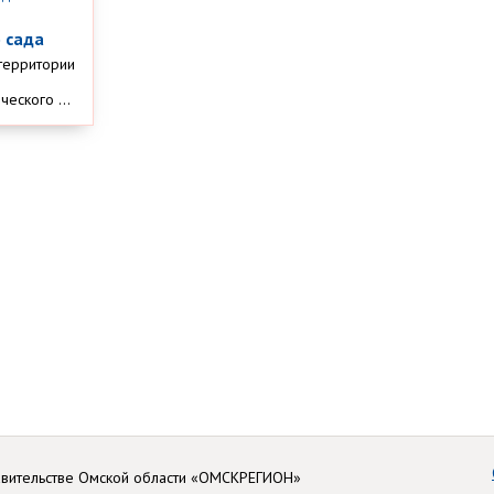
м
 сада
территории
еского ...
авительстве Омской области «ОМСКРЕГИОН»