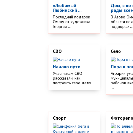
«Любимый
Дом, в ко
Любинский ...
рады все
Последний подарок
В Азово Ом
Омску от художника
области поя
Георгия ...
подворье ..
СВО
Село
Начало пути
Пора в по
Участникам СВО
Аграрии уж
рассказали, как
муниципаль
построить свое дело ...
районов вк
...
Спорт
Фотореп