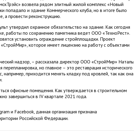
Омск­Трэйс» возвела рядом элитный жилой комплекс «Новый
ки попадало и здание Коммерческого клуба, но в итоге было
е, а провести реконструкцию.
льт утвердил охранное обязательство на здание. Как сегодня
ке, работы по сохранению памятника ведет ООО «ТехноРест».
овятся установить ограждение стройплощадки. Проект
 «СтройМир», которое имеет лицензию на работу с объектами
ический надзор, – рассказала директор ООО «СтройМир» Наталь
я перепланировка, но главное – это реставрация исторического
, например, приходится менять кладку под кровлей, так как она
и.
ться офисные помещения. Как утверждается в строительном
но завершиться в IV квартале 2021 года.
ram и Facebook, данная организация признана
рритории Российской Федерации.