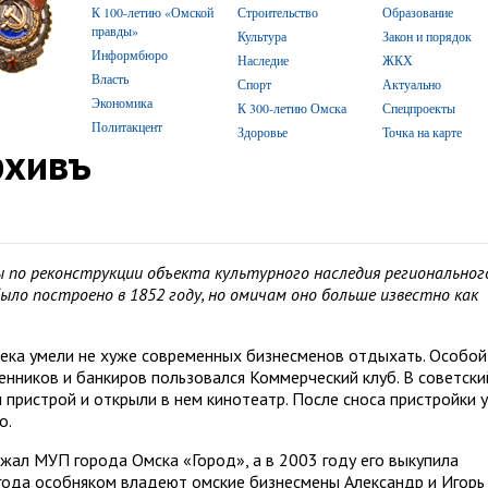
К 100-летию «Омской
Строительство
Образование
правды»
Культура
Закон и порядок
Информбюро
Наследие
ЖКХ
Власть
Спорт
Актуально
Экономика
К 300-летию Омска
Спецпроекты
Политакцент
Здоровье
Точка на карте
хивъ
ы по реконструкции объекта культурного наследия региональног
было построено в 1852 году, но омичам оно больше известно как
ека умели не хуже современных бизнесменов отдыхать. Особой
енников и банкиров пользовался Коммерческий клуб. В советски
 пристрой и открыли в нем кинотеатр. После сноса пристройки 
о.
ал МУП города Омска «Город», а в 2003 году его выкупила
 года особняком владеют омские бизнесмены Александр и Игорь