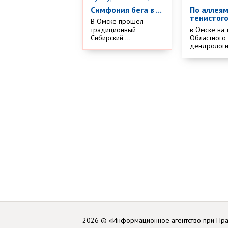
Симфония бега в ...
По аллея
тенистого
В Омске прошел
традиционный
в Омске на 
Сибирский ...
Областного
дендрологич
2026 © «Информационное агентство при Пр