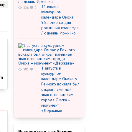
ицу
31 июля в
826
0
культурном
календаре Омска:
95-летие со дня
рождения краеведа
Людмилы Иржичко
1 августа в
981
0
культурном
ги
календаре Омска: у
..
Речного вокзала был
открыт памятный
знак основателям
города Омска –
монумент
«Держава»
Руководство к действию