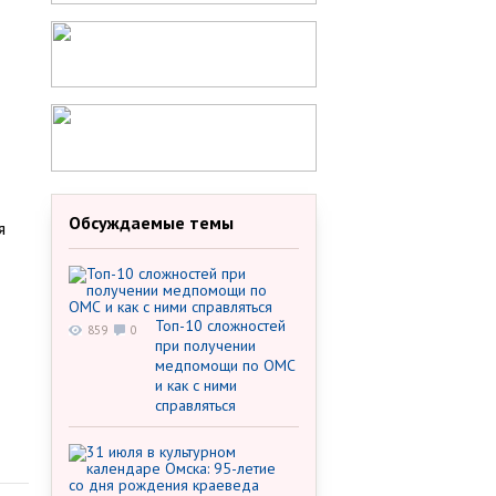
Обсуждаемые темы
я
Топ-10 сложностей
859
0
при получении
медпомощи по ОМС
и как с ними
справляться