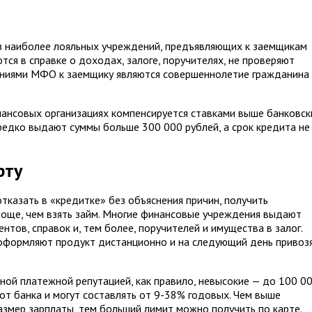
з наиболее лояльных учреждений, предъявляющих к заемщикам
ся в справке о доходах, залоге, поручителях, не проверяют
ниями МФО к заемщику являются совершеннолетие гражданина
ансовых организациях компенсируется ставками выше банковск
едко выдают суммы больше 300 000 рублей, а срок кредита не
рту
тказать в «кредитке» без объяснения причин, получить
роще, чем взять займ. Многие финансовые учреждения выдают
нтов, справок и, тем более, поручителей и имущества в залог.
 оформляют продукт дистанционно и на следующий день привозя
ной платежной репутацией, как правило, невысокие — до 100 0
от банка и могут составлять от 9-38% годовых. Чем выше
змер зарплаты, тем больший лимит можно получить по карте.