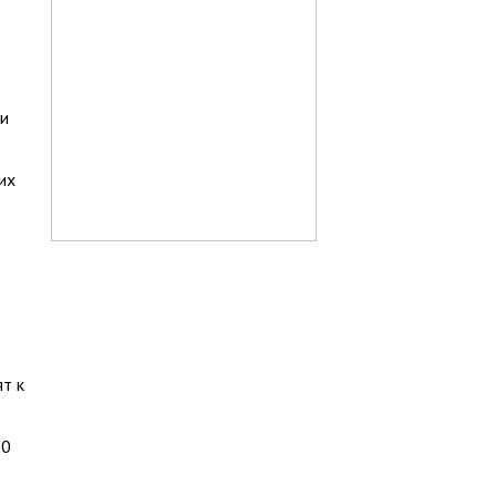
 и
их
т к
00