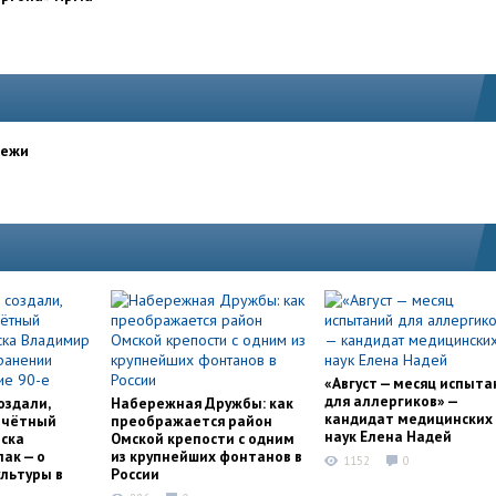
дежи
«Август — месяц испыта
для аллергиков» —
оздали,
Набережная Дружбы: как
кандидат медицинских
очётный
преображается район
наук Елена Надей
ска
Омской крепости с одним
ак — о
из крупнейших фонтанов в
1152
0
льтуры в
России