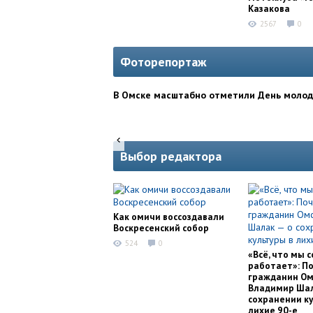
Казакова
2567
0
Фоторепортаж
В Омске масштабно отметили День моло
Выбор редактора
Как омичи воссоздавали
Воскресенский собор
524
0
«Всё, что мы с
работает»: П
гражданин Ом
Владимир Шал
сохранении ку
лихие 90-е