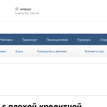
четверг
6 августа,
3:24:16
Человек
Транспорт
Происшествия
Культура
Спор
рвью
Блоги
Руководство к действию
Вступает в силу
т с плохой кредитной