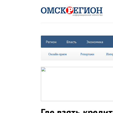
Регион
Власть
Экономика
Онлайн-прием
Репортажи
Инте
Где взять креди