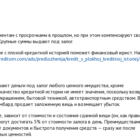
ентам с просрочками в прошлом, но при этом компенсируют св
Крупные суммы выдают под залог.
е с плохой кредитной историей поможет финансовый юрист. Н
reditom.com/ads/predlozhenija/kredit_s_plokhoj_kreditnoj_istoriej
ают деньги под залог любого ценного имущества, кроме
качество кредитной истории не имеет значения, поскольку возв
 украшением, бытовой техникой, автотранспортным средством. 
омбард продает заложенную вещь и возмещает убыток.
, зависит от стоимости и состояния сданной вещи (он, как прав
могут достигать 5% от стоимости залога в день. Преимуществам
 документов и быстрота получения средств — сразу же после
вых ценностей.