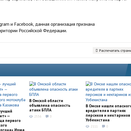
ram и Facebook, данная организация признана
рритории Российской Федерации.
Распечатать стран
В Омской области
объявлена опасность
В Омске нашли опасног
атаки БПЛА
вредителя в партиях
лучший
персиков и нектаринов 
нт» —
2536
0
Узбекистана
ца первого
кого
2111
0
оргона» Ирма