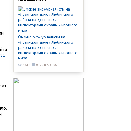
ои
Омские экожурналисты на
«Лузинской даче» Любинского
района на день стали
айти
инспекторами охраны животного
/11
мира
1612
0
29 июля 2026
рат
В
ило,
и