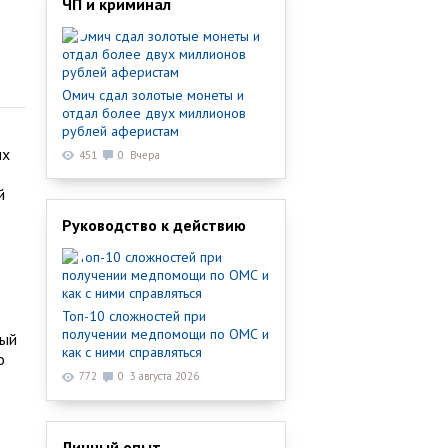
ЧП и криминал
Омич сдал золотые монеты и
отдал более двух миллионов
рублей аферистам
их
451
0
Вчера
й
Руководство к действию
Топ-10 сложностей при
получении медпомощи по ОМС и
дый
как с ними справляться
о
772
0
3 августа 2026
Личный опыт