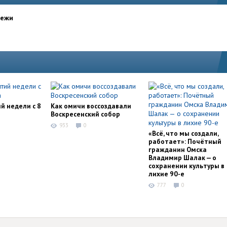
дежи
й недели с 8
Как омичи воссоздавали
Воскресенский собор
933
0
«Всё, что мы создали,
работает»: Почётный
гражданин Омска
Владимир Шалак — о
сохранении культуры в
лихие 90-е
777
0