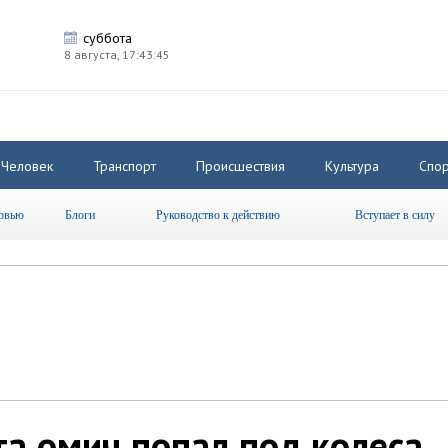
суббота
8 августа,
17:43:45
Человек
Транспорт
Происшествия
Культура
Спор
рвью
Блоги
Руководство к действию
Вступает в силу
а омич попал под колеса