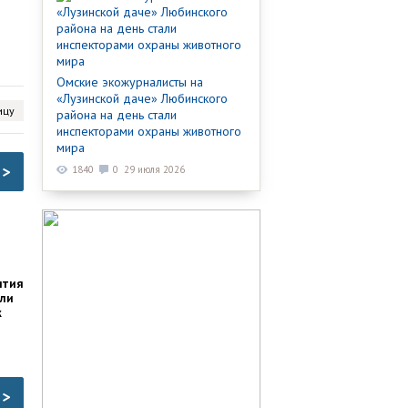
Омские экожурналисты на
«Лузинской даче» Любинского
ицу
района на день стали
инспекторами охраны животного
мира
>
1840
0
29 июля 2026
ятия
али
к
>