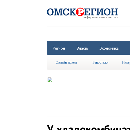
Регион
Власть
Экономика
Онлайн-прием
Репортажи
Инте
У хладокомбинат