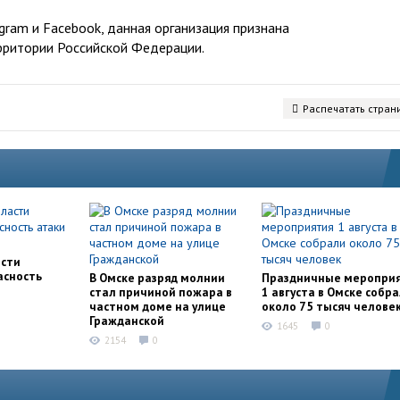
ram и Facebook, данная организация признана
рритории Российской Федерации.
Распечатать стран
асти
асность
В Омске разряд молнии
Праздничные меропри
стал причиной пожара в
1 августа в Омске собр
частном доме на улице
около 75 тысяч челове
Гражданской
1645
0
2154
0