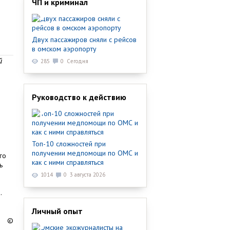
ЧП и криминал
Двух пассажиров сняли с рейсов
в омском аэропорту
й
285
0
Сегодня
Руководство к действию
Топ-10 сложностей при
получении медпомощи по ОМС и
го
как с ними справляться
ь
1014
0
3 августа 2026
.
Личный опыт
©