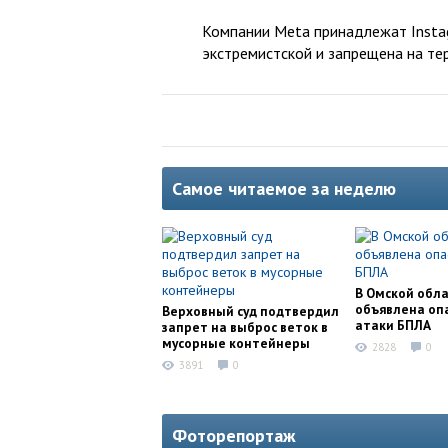
Компании Meta принадлежат Instag
экстремистской и запрещена на те
Самое читаемое за неделю
В Омской обл
объявлена оп
Верховный суд подтвердил
атаки БПЛА
запрет на выброс веток в
мусорные контейнеры
2828
0
3891
0
Фоторепортаж