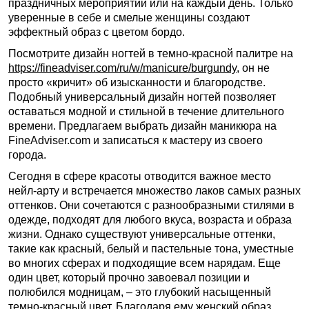
праздничных мероприятий или на каждый день. Только
уверенные в себе и смелые женщины создают
эффектный образ с цветом бордо.
Посмотрите дизайн ногтей в темно-красной палитре на
https://fineadviser.com/ru/w/manicure/burgundy
, он не
просто «кричит» об изысканности и благородстве.
Подобный универсальный дизайн ногтей позволяет
оставаться модной и стильной в течение длительного
времени. Предлагаем выбрать дизайн маникюра на
FineAdviser.com и записаться к мастеру из своего
города.
Сегодня в сфере красоты отводится важное место
нейл-арту и встречается множество лаков самых разных
оттенков. Они сочетаются с разнообразными стилями в
одежде, подходят для любого вкуса, возраста и образа
жизни. Однако существуют универсальные оттенки,
такие как красный, белый и пастельные тона, уместные
во многих сферах и подходящие всем нарядам. Еще
один цвет, который прочно завоевал позиции и
полюбился модницам, – это глубокий насыщенный
темно-красный цвет. Благодаря ему женский образ