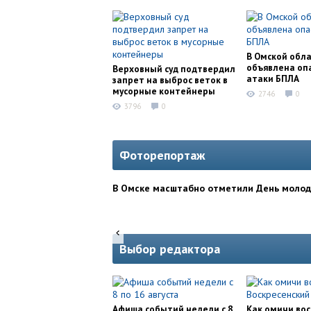
В Омской обл
объявлена оп
Верховный суд подтвердил
атаки БПЛА
запрет на выброс веток в
мусорные контейнеры
2746
0
3796
0
Фоторепортаж
В Омске масштабно отметили День моло
Выбор редактора
Афиша событий недели с 8
Как омичи во