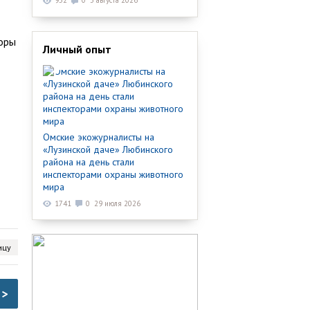
952
0
3 августа 2026
торы
Личный опыт
Омские экожурналисты на
«Лузинской даче» Любинского
района на день стали
инспекторами охраны животного
мира
1741
0
29 июля 2026
ицу
>