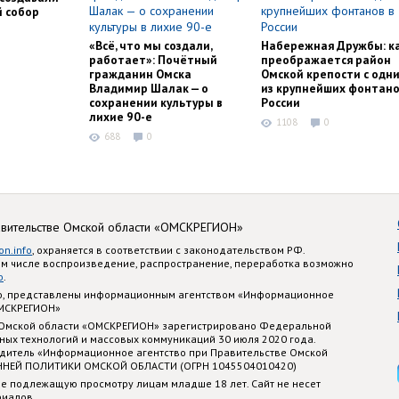
й собор
«Всё, что мы создали,
Набережная Дружбы: к
работает»: Почётный
преображается район
гражданин Омска
Омской крепости с одн
Владимир Шалак — о
из крупнейших фонтано
сохранении культуры в
России
лихие 90-е
1108
0
688
0
авительстве Омской области «ОМСКРЕГИОН»
on.info
, охраняется в соответствии с законодательством РФ.
ом числе воспроизведение, распространение, переработка возможно
o
.
nfo, представлены информационным агентством «Информационное
ОМСКРЕГИОН»
 Омской области «ОМСКРЕГИОН» зарегистрировано Федеральной
ных технологий и массовых коммуникаций 30 июля 2020 года.
едитель «Информационное агентство при Правительстве Омской
ННЕЙ ПОЛИТИКИ ОМСКОЙ ОБЛАСТИ (ОГРН 1045504010420)
е подлежащую просмотру лицам младше 18 лет. Сайт не несет
риалов.