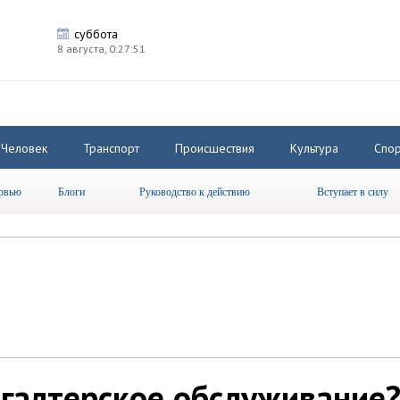
суббота
8 августа,
0:27:52
Человек
Транспорт
Происшествия
Культура
Спор
рвью
Блоги
Руководство к действию
Вступает в силу
хгалтерское обслуживание