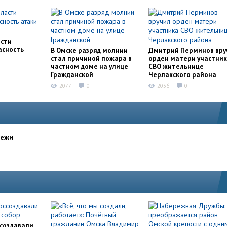
асти
асность
В Омске разряд молнии
Дмитрий Перминов вру
стал причиной пожара в
орден матери участни
частном доме на улице
СВО жительнице
Гражданской
Черлакского района
2077
0
2036
0
дежи
ссоздавали