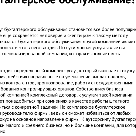
г бухгалтерского обслуживания становится все более популярн
е еще сохраняется недоверие и скептицизм к такому методу
тказа от бухгалтерского обслуживания другой компанией являет
роцесс и что в него входит. По сути данная услуга является
а специализированной компании, которая выполняет весь
ходит определенный комплекс услуг, который включает текущу
ния, действия направленные на уменьшение выплат налогов,
лиз контрагентов, прогнозирование, работу с государственными
ебованию контролирующих органов. Собственнику бизнеса
ой компанией комплексный договор, к услугам такой компании
ет понадобиться при сомнениях в качестве работы штатного
иться с конкретной задачей. Но комплексное бухгалтерское
е руководителю фирмы, ведь он сможет избавиться от любых
фокус на основное направление фирмы. К аутсорсингу бухгалтерс
и малого и среднего бизнеса, но и большие компании, для кот
но.