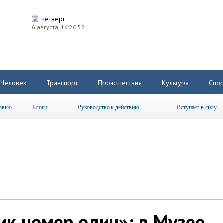
четверг
6 августа,
16:20:53
Человек
Транспорт
Происшествия
Культура
Спор
рвью
Блоги
Руководство к действию
Вступает в силу
к номер один»: в Музее