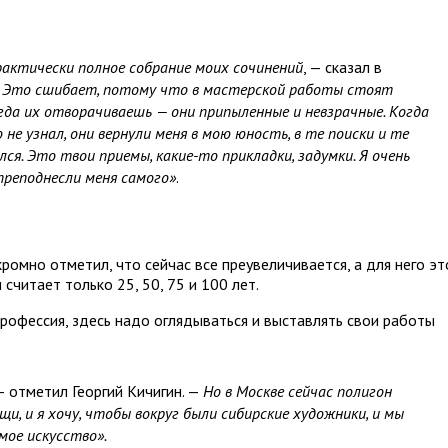
актически полное собрание моих сочинений
, — сказал в
Это сшибает, потому что в мастерской работы стоят
когда их отворачиваешь — они припыленные и невзрачные. Когда
не узнал, они вернули меня в мою юность, в те поиски и те
ся. Это твои приемы, какие-то прикладки, задумки. Я очень
преподнесли меня самого»
.
ромно отметил, что сейчас все преувеличивается, а для него эт
считает только 25, 50, 75 и 100 лет.
рофессия, здесь надо оглядываться и выставлять свои работы
 отметил Георгий Кичигин. —
Но в Москве сейчас поли
г
он
и, и я хочу, чтобы вокруг были сибирские художники, и мы
емое искусство».