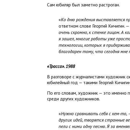
Сам
юбиляр был заметно растроган.
«
Ко дню рождения выставляется пр
ответном слове Георгий Кичигин. —
очень скромно, к стенке лицом. А 
я зашел, многие работы уже просто 
технологии, которых я придерживал
благодарен тому, что сегодня мне 
«Трасса». 1988
В разговоре с журналистами художник ск
юбилейный год — такими Георгий Кичигин 
По его словам, художник — это именно п
среди других художников.
«
Нужно сравнивать себя с кем-то,
—
других идей, творятся странные вещ
пели с ними одну песню. Я за вменя