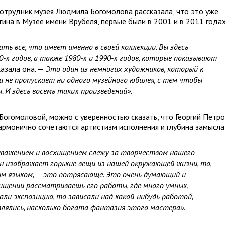
сотрудник музея Людмила Богомолова рассказала, что это уже
гина в Музее имени Врубеля, первые были в 2001 и в 2011 годах
ть все, что имеет именно в своей коллекции. Вы здесь
0-х годов, а также 1980-х и 1990-х
годов
, которые показывают
казала она. —
Это один из немногих художников, который к
 не пропускает ни одного музейного юбилея, с тем чтобы
. И здесь восемь таких произведений».
огомоловой, можно с уверенностью сказать, что Георгий Петр
 гармонично сочетаются артистизм исполнения и глубина замысла
им уважением и восхищением слежу за творчеством нашего
он изображает горькие вещи из нашей окружающей жизни, то,
ным языком, — это потрясающе. Это очень думающий и
хищении рассматриваешь его работы, где много умных,
ли экспозицию, то зависали над какой-нибудь работой,
лялись, насколько богата фантазия этого мастера».