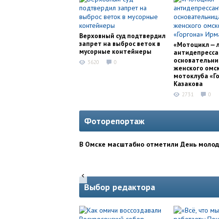
Верховный суд подтвердил
запрет на выброс веток в
«Мотоцикл — 
мусорные контейнеры
антидепресса
основательни
3620
0
женского омс
мотоклуба «Г
Казакова
2731
0
Фоторепортаж
В Омске масштабно отметили День моло
Выбор редактора