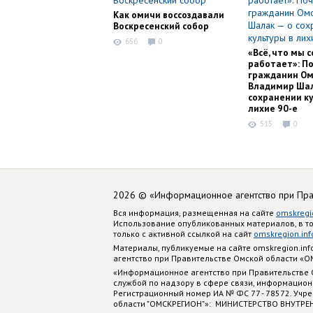
Как омичи воссоздавали
Воскресенский собор
656
0
«Всё, что мы с
работает»: П
гражданин Ом
Владимир Шал
сохранении ку
лихие 90-е
515
0
2026 © «Информационное агентство при Пр
Вся информация, размещенная на сайте
omskregi
Использование опубликованных материалов, в т
только с активной ссылкой на сайт
omskregion.inf
Материалы, публикуемые на сайте omskregion.i
агентство при Правительстве Омской области «
«Информационное агентство при Правительстве
службой по надзору в сфере связи, информацион
Регистрационный номер ИА № ФС 77 - 78572. Учр
области "ОМСКРЕГИОН"»: МИНИСТЕРСТВО ВНУТРЕ