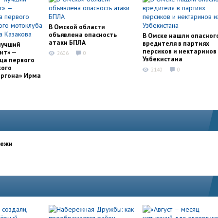
В Омской области
объявлена опасность
В Омске нашли опасног
атаки БПЛА
вредителя в партиях
лучший
персиков и нектаринов 
нт» —
2606
0
Узбекистана
ца первого
кого
2140
0
оргона» Ирма
дежи