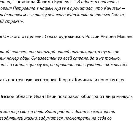
онии,
— пояснила Фарида Буреева. —
В одном из постов в
оргия Петровича в нашем музее я прочитала, что Кичигин —
 представляем выставку великого художника не только Омска,
шей страны
».
я Омского отделения Союза художников России Андрей Машано
ий человек, это авангард нашей организации, и пусть не
к номер один. Он известен во всей стране, да и не только.
ты из коллекции музея, но приятно вновь увидеть их живьем».
ь постоянную экспозицию Георгия Кичигина и пополнять ее
Омской области Иван Шеин поздравил юбиляра от лица минкуль
р и мастер своего дела. Ваши работы дают возможность
егодняшней жизни, задуматься, посмотреть на себя со