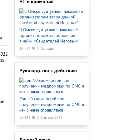
ЧП и криминал
В Омске суд усилил наказание
организаторам запрещенной
а
ячейки «Свидетелей Иеговы»*
457
0
Сегодня
2011
их
Руководство к действию
Топ-10 сложностей при
ие
получении медпомощи по ОМС и
как с ними справляться
836
0
3 августа 2026
Личный опыт