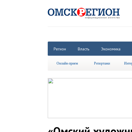
Регион
Власть
Экономика
Онлайн-прием
Репортажи
Инте
«Омский художни