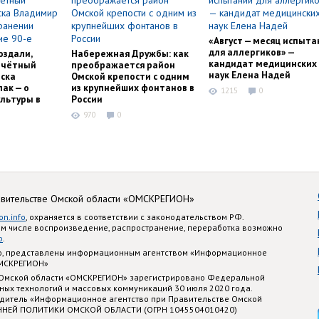
«Август — месяц испыта
для аллергиков» —
оздали,
Набережная Дружбы: как
кандидат медицинских
очётный
преображается район
наук Елена Надей
ска
Омской крепости с одним
ак — о
из крупнейших фонтанов в
1215
0
льтуры в
России
970
0
авительстве Омской области «ОМСКРЕГИОН»
on.info
, охраняется в соответствии с законодательством РФ.
ом числе воспроизведение, распространение, переработка возможно
o
.
nfo, представлены информационным агентством «Информационное
ОМСКРЕГИОН»
 Омской области «ОМСКРЕГИОН» зарегистрировано Федеральной
ных технологий и массовых коммуникаций 30 июля 2020 года.
едитель «Информационное агентство при Правительстве Омской
ННЕЙ ПОЛИТИКИ ОМСКОЙ ОБЛАСТИ (ОГРН 1045504010420)