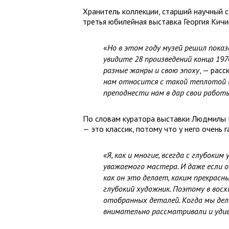
Хранитель коллекции, старший научный 
третья юбилейная выставка Георгия Кичи
«
Но в этом году музей решил показа
увид
и
те 28 произведений конца 197
разные жанры и свою эпоху
, — расс
нам относится с такой теплотой и
преподнести нам в дар свои работы
По словам куратора выставки Людмилы Б
— это классик, потому что у него очень
«Я, как и многие, всегда с глубок
уважаемого мастера. И даже если 
как он это делает, каким прекрас
глубокий художник. Поэтому в вос
отобранных деталей. Когда мы дела
внимательно рассматривали и удив