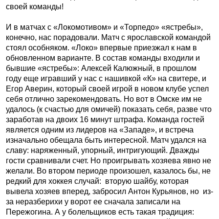
своей команды!
И в матчах с «Локомотивом» и «Торпедо» «ястребы»,
конечно, нас порадовали. Матч с ярославской командой
стоял особняком. «Локо» впервые приезжал к нам в
обновленном варианте. В состав команды входили и
бывшие «ястребы»: Алексей Калюжный, в прошлом
году еще игравший у нас с нашивкой «К» на свитере, и
Егор Аверин, который своей игрой в новом клубе успел
себя отлично зарекомендовать. Но вот в Омске им не
удалось (к счастью для омичей) показать себя, разве что
заработав на двоих 16 минут штрафа. Команда гостей
является одним из лидеров на «Западе», и встреча
изначально обещала быть интересной. Матч удался на
славу: наряженный, упорный, интригующий. Дважды
гости сравнивали счет. Но проигрывать хозяева явно не
желали. Во втором периоде произошел, казалось бы, не
редкий для хоккея случай: вторую шайбу, которая
вывела хозяев вперед, забросил Антон Курьянов, но из-
за неразберихи у ворот ее сначала записали на
Пережогина. А у болельщиков есть такая традиция: