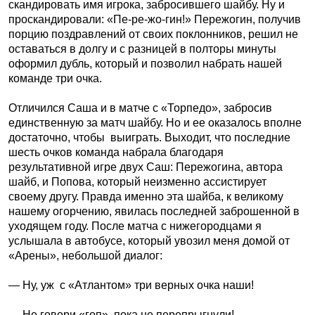
скандировать имя игрока, забросившего шайбу. Ну и
проскандировали: «Пе-ре-жо-гин!» Пережогин, получив
порцию поздравлений от своих поклонников, решил не
оставаться в долгу и с разницей в полторы минуты
оформил дубль, который и позволил набрать нашей
команде три очка.
Отличился Саша и в матче с «Торпедо», забросив
единственную за матч шайбу. Но и ее оказалось вполне
достаточно, чтобы выиграть. Выходит, что последние
шесть очков команда набрала благодаря
результативной игре двух Саш: Пережогина, автора
шайб, и Попова, который неизменно ассистирует
своему другу. Правда именно эта шайба, к великому
нашему огорчению, явилась последней заброшенной в
уходящем году. После матча с нижегородцами я
услышала в автобусе, который увозил меня домой от
«Арены», небольшой диалог:
— Ну, уж с «Атлантом» три верных очка наши!
— Не говори «гоп», пока не перепрыгнули!