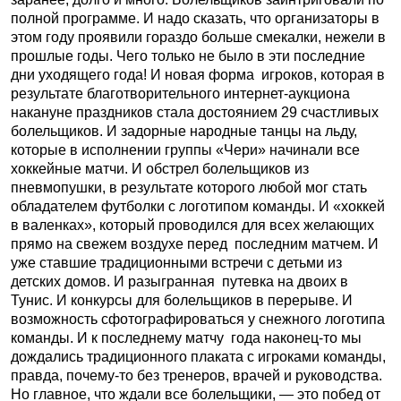
полной программе. И надо сказать, что организаторы в
этом году проявили гораздо больше смекалки, нежели в
прошлые годы. Чего только не было в эти последние
дни уходящего года! И новая форма игроков, которая в
результате благотворительного интернет-аукциона
накануне праздников стала достоянием 29 счастливых
болельщиков. И задорные народные танцы на льду,
которые в исполнении группы «Чери» начинали все
хоккейные матчи. И обстрел болельщиков из
пневмопушки, в результате которого любой мог стать
обладателем футболки с логотипом команды. И «хоккей
в валенках», который проводился для всех желающих
прямо на свежем воздухе перед последним матчем. И
уже ставшие традиционными встречи с детьми из
детских домов. И разыгранная путевка на двоих в
Тунис. И конкурсы для болельщиков в перерыве. И
возможность сфотографироваться у снежного логотипа
команды. И к последнему матчу года наконец-то мы
дождались традиционного плаката с игроками команды,
правда, почему-то без тренеров, врачей и руководства.
Но главное, что ждали все болельщики, — это побед от