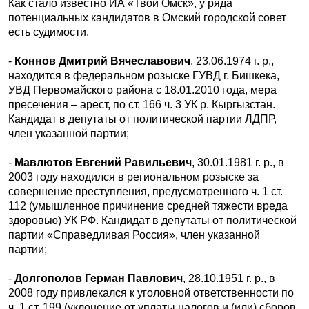
Как стало известно
ИА «Твой Омск»
, у ряда
потенциальных кандидатов в Омский городской совет
есть судимости.
-
Коннов Дмитрий Вячеславович
, 23.06.1974 г. р.,
находится в федеральном розыске ГУВД г. Бишкека,
УВД Первомайского района с 18.01.2010 года, мера
пресечения – арест, по ст. 166 ч. 3 УК р. Кыргызстан.
Кандидат в депутаты от политической партии ЛДПР,
член указанной партии;
-
Мавлютов Евгений Равильевич
, 30.01.1981 г. р., в
2003 году находился в региональном розыске за
совершение преступления, предусмотренного ч. 1 ст.
112 (умышленное причинение средней тяжести вреда
здоровью) УК РФ. Кандидат в депутаты от политической
партии «Справедливая Россия», член указанной
партии;
-
Долгополов Герман Павлович
, 28.10.1951 г. р., в
2008 году привлекался к уголовной ответственности по
ч. 1 ст. 199 (уклонение от уплаты налогов и (или) сборов