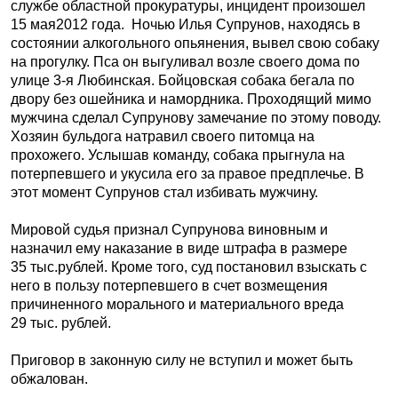
службе областной прокуратуры, инцидент произошел
15 мая2012 года. Ночью Илья Супрунов, находясь в
состоянии алкогольного опьянения, вывел свою собаку
на прогулку. Пса он выгуливал возле своего дома по
улице 3-я Любинская. Бойцовская собака бегала по
двору без ошейника и намордника. Проходящий мимо
мужчина сделал Супрунову замечание по этому поводу.
Хозяин бульдога натравил своего питомца на
прохожего. Услышав команду, собака прыгнула на
потерпевшего и укусила его за правое предплечье. В
этот момент Супрунов стал избивать мужчину.
Мировой судья признал Супрунова виновным и
назначил ему наказание в виде штрафа в размере
35 тыс.
рублей. Кроме того, суд постановил взыскать с
него в пользу потерпевшего в счет возмещения
причиненного морального и материального вреда
29 тыс. рублей.
Приговор в законную силу не вступил и может быть
обжалован.