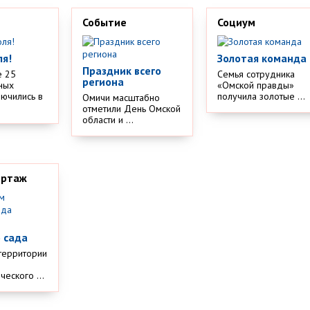
Событие
Социум
ля!
Золотая команда
Праздник всего
е 25
Семья сотрудника
региона
ных
«Омской правды»
лючились в
получила золотые ...
Омичи масштабно
отметили День Омской
области и ...
ортаж
м
 сада
территории
еского ...