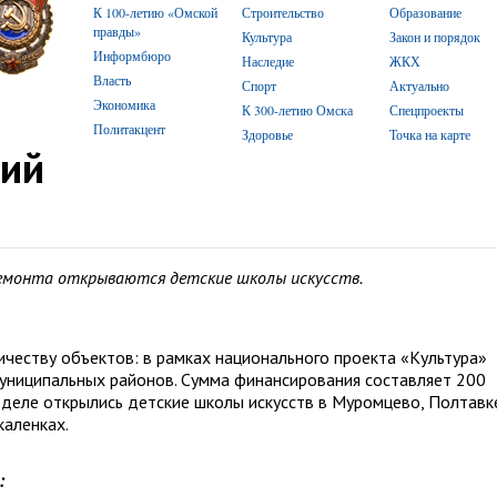
К 100-летию «Омской
Строительство
Образование
правды»
Культура
Закон и порядок
Информбюро
Наследие
ЖКХ
Власть
Спорт
Актуально
Экономика
К 300-летию Омска
Спецпроекты
Политакцент
Здоровье
Точка на карте
ий
ремонта открываются детские школы искусств.
ичеству объектов: в рамках национального проекта «Культура»
униципальных районов. Сумма финансирования составляет 200
еделе открылись детские школы искусств в Муромцево, Полтавк
каленках.
: