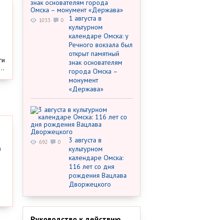
1 августа в
1033
0
культурном
календаре Омска: у
Речного вокзала был
открыт памятный
ги
знак основателям
..
города Омска –
монумент
«Держава»
3 августа в
692
0
культурном
календаре Омска:
116 лет со дня
рождения Вацлава
Дворжецкого
Руководство к действию