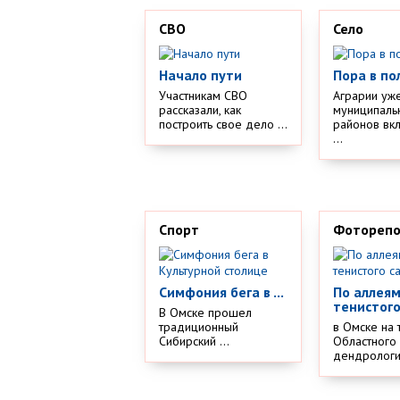
СВО
Село
Начало пути
Пора в по
Участникам СВО
Аграрии уж
рассказали, как
муниципаль
построить свое дело ...
районов вк
...
Спорт
Фотореп
Симфония бега в ...
По аллея
тенистого
В Омске прошел
традиционный
в Омске на 
Сибирский ...
Областного
дендрологич