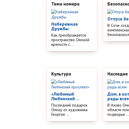
Тема номера
Безопасн
Отпуск бе
Набережная
В Сочи соз
Дружбы
комплексная
безопасности
Как преображается
пространство Омской
крепости с ...
Культура
Наследие
«Любимый
Дом, в ко
Любинский ...
рады все
Последний подарок
В Азово Ом
Омску от художника
области поя
Георгия ...
подворье ..