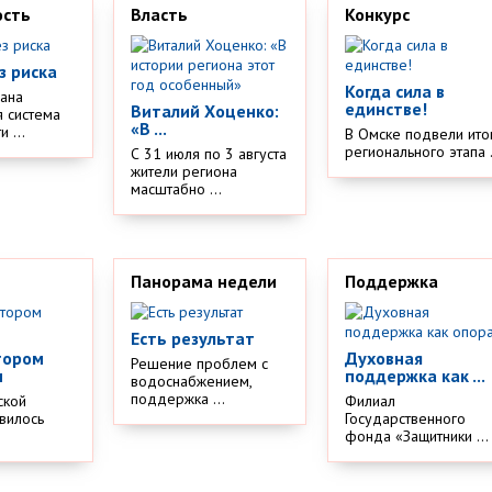
ость
Власть
Конкурс
з риска
Когда сила в
дана
единстве!
Виталий Хоценко:
 система
«В ...
 ...
В Омске подвели ито
регионального этапа .
С 31 июля по 3 августа
жители региона
масштабно ...
Панорама недели
Поддержка
Есть результат
тором
Духовная
Решение проблем с
м
поддержка как ...
водоснабжением,
поддержка ...
ской
Филиал
вилось
Государственного
.
фонда «Защитники ...