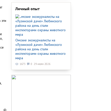
ат
Личный опыт
 эти
ые
о,
Омские экожурналисты на
«Лузинской даче» Любинского
все
района на день стали
инспекторами охраны животного
мира
1673
0
29 июля 2026
о
,
©