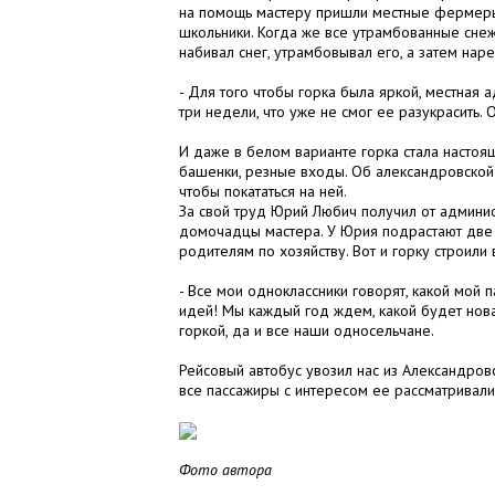
на помощь мастеру пришли местные фермеры 
школьники. Когда же все утрамбованные снежн
набивал снег, утрамбовывал его, а затем нар
- Для того чтобы горка была яркой, местная а
три недели, что уже не смог ее разу­красить
И даже в белом варианте горка стала настоя
башенки, резные входы. Об александровской 
чтобы покататься на ней.
За свой труд Юрий Любич получил от админис
домочадцы мастера. У Юрия подрастают две 
родителям по хозяйству. Вот и горку строили 
- Все мои одноклассники говорят, какой мой 
идей! Мы каждый год ждем, какой будет нова
горкой, да и все наши односельчане.
Рейсовый автобус увозил нас из Александров
все пассажиры с интересом ее рассматривал
Фото автора