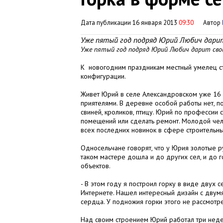
Дата публикации 16 января 2013
09:30
Автор
Уже пятый год подряд Юрий Любич дарит
Уже пятый год подряд Юрий Любич дарит сво
К новогодним праздникам местный умелец ст
конфигурации.
Живет Юрий в селе Александровском уже 16 
приятелями. В деревне особой работы нет, 
свиней, кроликов, птицу. Юрий по профессии
помещений или сделать ремонт. Молодой чело
всех последних новинок в сфере строительны
Односельчане говорят, что у Юрия золотые ру
таком мастере дошла и до других сел, и до г
объектов.
- В этом году я построил горку в виде двух 
Интернете. Нашел интересный дизайн с двумя 
сердца. У подножия горки этого не рассмотре
Над своим строением Юрий работал три недел