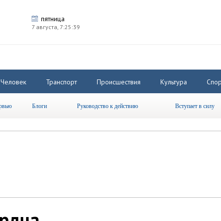
пятница
7 августа,
7:25:40
Человек
Транспорт
Происшествия
Культура
Спор
рвью
Блоги
Руководство к действию
Вступает в силу
ердца