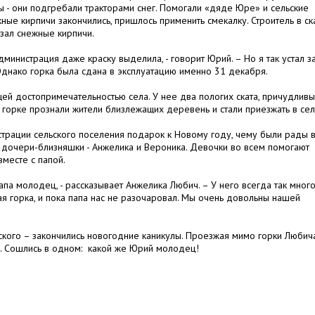
- они подгребали тракторами снег. Помогали «дяде Юре» и сельские
ые кирпичи закончились, пришлось применить смекалку. Строитель в ск
езал снежные кирпичи.
дминистрация даже краску выделила, - говорит Юрий. – Но я так устал за
. Однако горка была сдана в эксплуатацию именно 31 декабря.
щей достопримечательностью села. У нее два пологих ската, причудлив
горке прознали жители близлежащих деревень и стали приезжать в сел
трации сельского поселения подарок к Новому году, чему были рады 
дочери-близняшки - Анжелика и Вероника. Девочки во всем помогают
вместе с папой.
папа молодец, - рассказывает Анжелика Любич. – У него всегда так мног
я горка, и пока папа нас не разочаровал. Мы очень довольны нашей
ского – закончились новогодние каникулы. Проезжая мимо горки Любича
и. Сошлись в одном: какой же Юрий молодец!