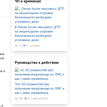
ЧП и криминал
В Омске после массового ДТП
на пешеходном островке
безопасности возбудили
уголовное дело
79
0
Сегодня
ных
рсе
Руководство к действию
ва о
Топ-10 сложностей при
в
получении медпомощи по ОМС и
как с ними справляться
895
0
3 августа 2026
 и