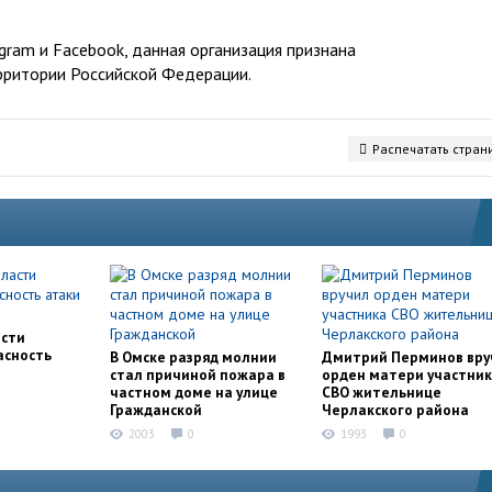
ram и Facebook, данная организация признана
рритории Российской Федерации.
Распечатать стран
асти
асность
В Омске разряд молнии
Дмитрий Перминов вру
стал причиной пожара в
орден матери участни
частном доме на улице
СВО жительнице
Гражданской
Черлакского района
2003
0
1993
0