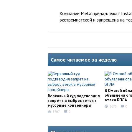
Компании Meta принадлежат Instag
экстремистской и запрещена на те
Самое читаемое за неделю
В Омской обл
объявлена оп
Верховный суд подтвердил
атаки БПЛА
запрет на выброс веток в
мусорные контейнеры
2675
0
3707
0