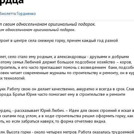
Виолетта Гордиенко
 своим односельчанам оригинальный подарок.
им односельчанам оригинальный подарок.
роит в центре села снежную горку, причем каждый год разной
лет, село стало ему родным, а александровцы - друзьями и добрыми
поэтому семья Любичей держит большое подсобное хозяйство – коров,
 строитель, и его часто приглашают помочь с возведением бани, подсоб
век читает современные журналы по строительству и ремонту, он в ку
х технологий.
ки. Работу свою он делает качественно, аккуратно и всегда в срок. Сла
орода. Братья Юрия часто помогают ему в строительстве и ремонте
сердец, - рассказывает Юрий Любич. – Идеи для своих строений я искал 
скатами под углом, а в ходе строительства решил оформить горку, как
ть, но если забраться наверх, то форма отчетливо видна.
и. Высота горки - около четырех метров. Работа оказалась трудоемкой,