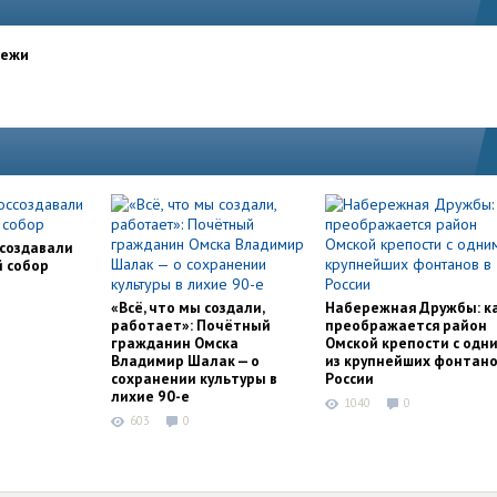
дежи
ссоздавали
й собор
«Всё, что мы создали,
Набережная Дружбы: к
работает»: Почётный
преображается район
гражданин Омска
Омской крепости с одн
Владимир Шалак — о
из крупнейших фонтано
сохранении культуры в
России
лихие 90-е
1040
0
603
0