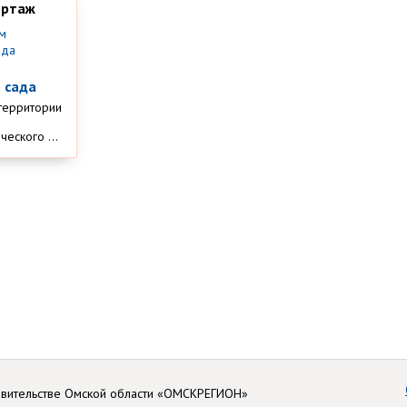
ортаж
м
 сада
территории
еского ...
авительстве Омской области «ОМСКРЕГИОН»