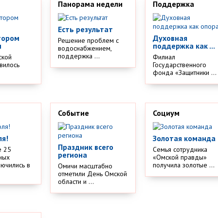
Панорама недели
Поддержка
Есть результат
тором
Духовная
Решение проблем с
м
поддержка как ...
водоснабжением,
поддержка ...
ской
Филиал
вилось
Государственного
.
фонда «Защитники ...
Событие
Социум
ля!
Золотая команда
Праздник всего
е 25
Семья сотрудника
региона
ных
«Омской правды»
лючились в
получила золотые ...
Омичи масштабно
отметили День Омской
области и ...