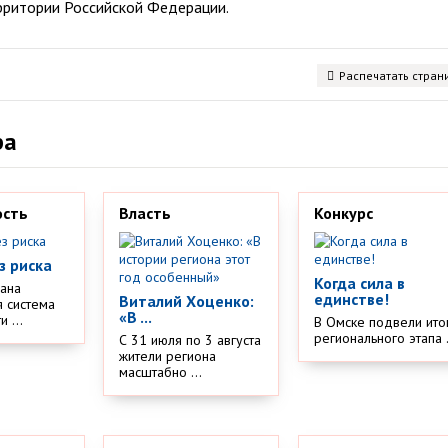
рритории Российской Федерации.
Распечатать стран
ра
ость
Власть
Конкурс
з риска
Когда сила в
дана
единстве!
Виталий Хоценко:
 система
«В ...
 ...
В Омске подвели ито
регионального этапа .
С 31 июля по 3 августа
жители региона
масштабно ...