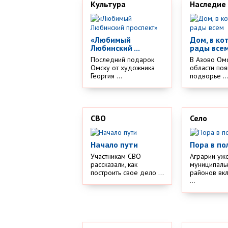
Культура
Наследие
«Любимый
Дом, в ко
Любинский ...
рады все
Последний подарок
В Азово Ом
Омску от художника
области поя
Георгия ...
подворье ..
СВО
Село
Начало пути
Пора в по
Участникам СВО
Аграрии уж
рассказали, как
муниципаль
построить свое дело ...
районов вк
...