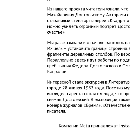
Из нашего проекта читатели узнали, чт
Михайловичу Достоевскому. Авторами ст
стараниями стена арт­галереи «Квадрат»
можно увидеть огромный портрет Достое
счастье».
Мы рассказывали и о начале раскопок на
Их цель – установить границы строения
фрагменты деревянных столбов. По верси
Параллельно здесь идут работы по подг
пребывания Федора Достоевского в Омск
Капралов.
Интересной стала экскурсия в Литератур
городе 28 января 1983 года. Посетив муз
выглядела арестантская одежда, что пр
снимал Достоевский. В экспозиции такж
номера журналов «Время», «Отечественн
писателя.
Компании Meta принадлежат Instag