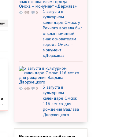
1 августа в
995
0
культурном
календаре Омска: у
ицу
Речного вокзала был
открыт памятный
знак основателям
города Омска –
монумент
«Держава»
3 августа в
646
0
культурном
календаре Омска:
ги
..
116 лет со дня
рождения Вацлава
Дворжецкого
Руководство к действию