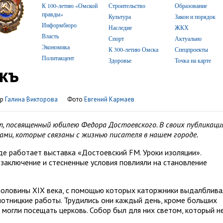
К 100-летию «Омской
Строительство
Образование
правды»
Культура
Закон и порядок
Информбюро
Наследие
ЖКХ
Власть
Спорт
Актуально
Экономика
К 300-летию Омска
Спецпроекты
Политакцент
Здоровье
Точка на карте
къ
ор
Галина Викторова
Фото
Евгений Кармаев
, посвященный юбилею Федора Достоевского. В своих публикаци
ми, которые связаны с жизнью писателя в нашем городе.
де работает выставка «Достоевский FM. Уроки изоляции».
 заключение и стесненные условия повлияли на становление
половины XIX века, с помощью которых каторжники выдалблива
лотницкие работы. Трудились они каждый день, кроме больших
 могли посещать церковь. Собор был для них светом, который н