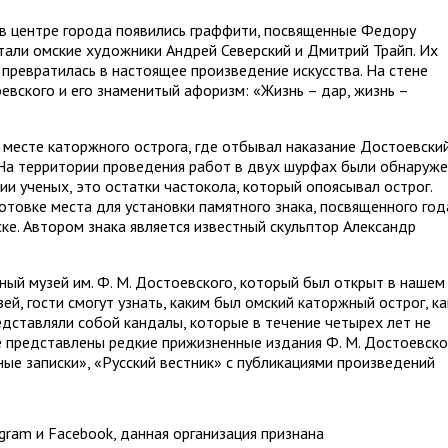
о в центре города появились граффити, посвященные Федору
али омские художники Андрей Северский и Дмитрий Трайп. Их
 превратилась в настоящее произведение искусства. На стене
вского и его знаменитый афоризм: «Жизнь – дар, жизнь –
 месте каторжного острога, где отбывал наказание Достоевский
. На территории проведения работ в двух шурфах были обнаруж
и ученых, это остатки частокола, который опоясывал острог.
отовке места для установки памятного знака, посвященного го
е. Автором знака является известный скульптор Александр
ный музей им. Ф. М. Достоевского, который был открыт в нашем
ей, гости смогут узнать, каким был омский каторжный острог, ка
едставляли собой кандалы, которые в течение четырех лет не
е представлены редкие прижизненные издания Ф. М. Достоевско
ые записки», «Русский вестник» с публикациями произведений
ram и Facebook, данная организация признана