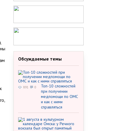
.
ены
Обсуждаемые темы
дам
Топ-10 сложностей
891
0
к
при получении
медпомощи по ОМС
го,
и как с ними
справляться