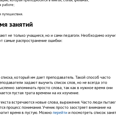
ию, которая преподносится в книгах, статья, фильмах;
а работе;
я путешествия.
мя занятий
ают не только учащиеся, но и сами педагоги. Необходимо изучи
Вот самые распространение ошибки:
списка, который им дает преподаватель. Такой способ часто
еподаватели задают выучить список слов, но не всегда это
сленно запоминать просто слова, так как в нужное время они
ается пустая трата времени на их изучение.
текста встречаются новые слова, выражения. Часто люди пытаю
ется процесс понимания. Ученик просто заостряет внимание на
тратит время в пустую. Можно
перейти
и посмотреть список заня