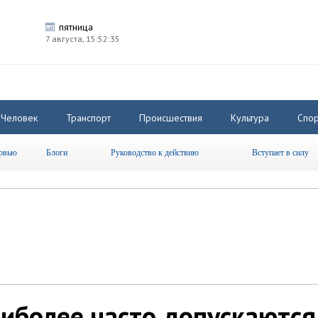
пятница
7 августа,
15:52:36
Человек
Транспорт
Происшествия
Культура
Спор
рвью
Блоги
Руководство к действию
Вступает в силу
иболее часто допускаются