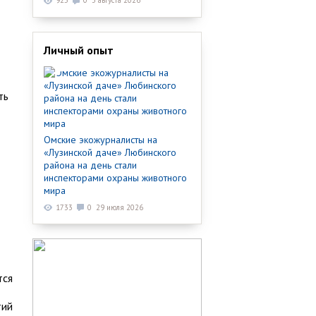
925
0
3 августа 2026
Личный опыт
ть
Омские экожурналисты на
«Лузинской даче» Любинского
района на день стали
инспекторами охраны животного
мира
1733
0
29 июля 2026
тся
тий