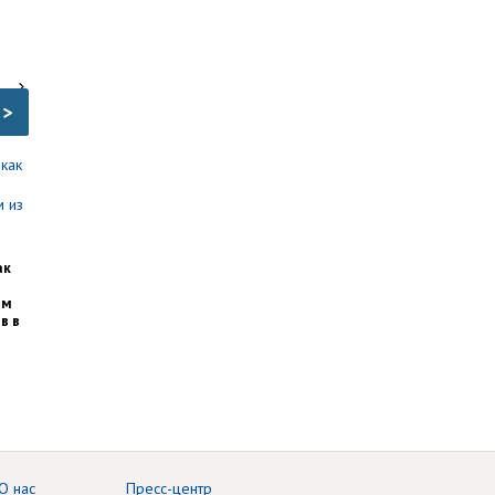
>
ак
им
в в
О нас
Пресс-центр