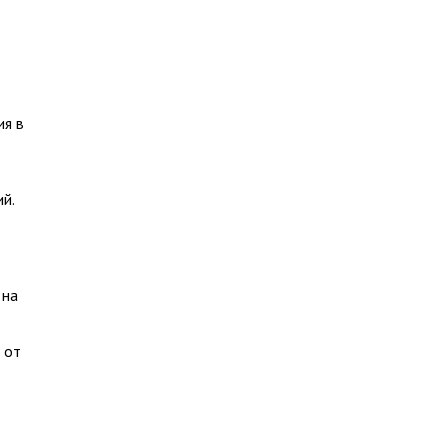
ия в
й.
 на
 от