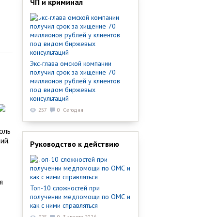
ЧП и криминал
Экс-глава омской компании
получил срок за хищение 70
миллионов рублей у клиентов
под видом биржевых
консультаций
257
0
Сегодня
оль
ий.
Руководство к действию
я
Топ-10 сложностей при
получении медпомощи по ОМС и
как с ними справляться