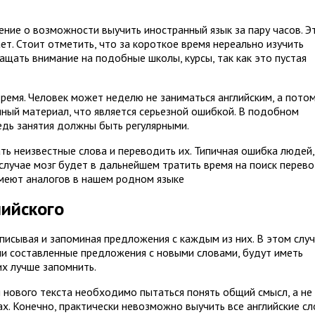
ние о возможности выучить иностранный язык за пару часов. Э
т. Стоит отметить, что за короткое время нереально изучить
щать внимание на подобные школы, курсы, так как это пустая
время. Человек может неделю не заниматься английским, а пото
нный материал, что является серьезной ошибкой. В подобном
едь занятия должны быть регулярными.
ать неизвестные слова и переводить их. Типичная ошибка людей,
случае мозг будет в дальнейшем тратить время на поиск перево
имеют аналогов в нашем родном языке
лийского
писывая и запоминая предложения с каждым из них. В этом слу
сли составленные предложения с новыми словами, будут иметь
их лучше запомнить.
 нового текста необходимо пытаться понять общий смысл, а не
х. Конечно, практически невозможно выучить все английские сл