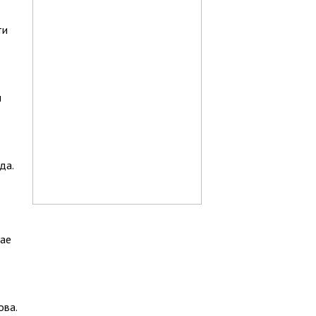
ти
м
да.
чае
ова.