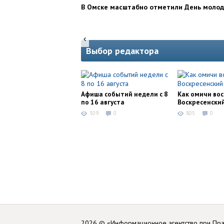
В Омске масштабно отметили День моло
Выбор редактора
Афиша событий недели с 8
Как омичи во
по 16 августа
Воскресенски
309
0
805
0
2026 © «Информационное агентство при Пр