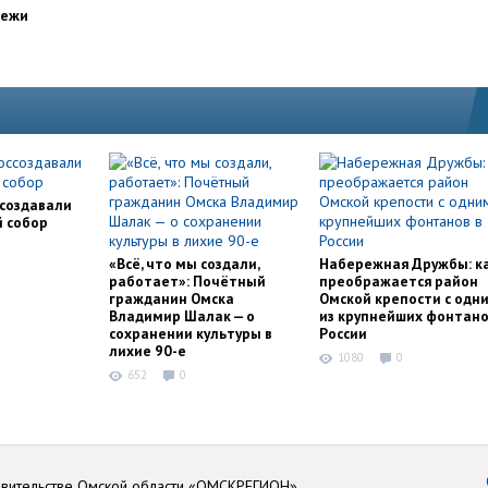
дежи
ссоздавали
й собор
«Всё, что мы создали,
Набережная Дружбы: к
работает»: Почётный
преображается район
гражданин Омска
Омской крепости с одн
Владимир Шалак — о
из крупнейших фонтано
сохранении культуры в
России
лихие 90-е
1080
0
652
0
авительстве Омской области «ОМСКРЕГИОН»