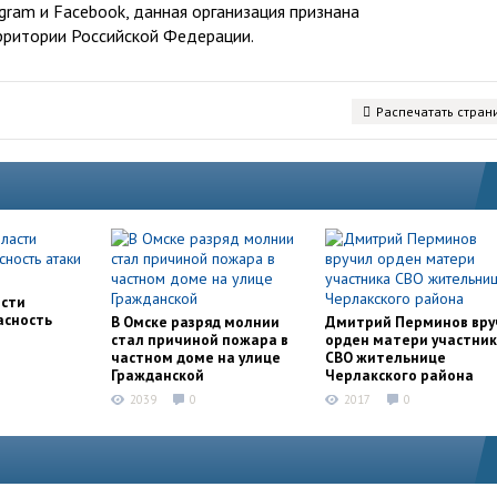
ram и Facebook, данная организация признана
рритории Российской Федерации.
Распечатать стран
асти
асность
В Омске разряд молнии
Дмитрий Перминов вру
стал причиной пожара в
орден матери участни
частном доме на улице
СВО жительнице
Гражданской
Черлакского района
2039
0
2017
0