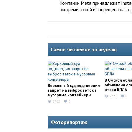
Компании Meta принадлежат Instag
экстремистской и запрещена на те
Самое читаемое за неделю
В Омской обл
объявлена оп
Верховный суд подтвердил
атаки БПЛА
запрет на выброс веток в
мусорные контейнеры
2720
0
3762
0
Фоторепортаж