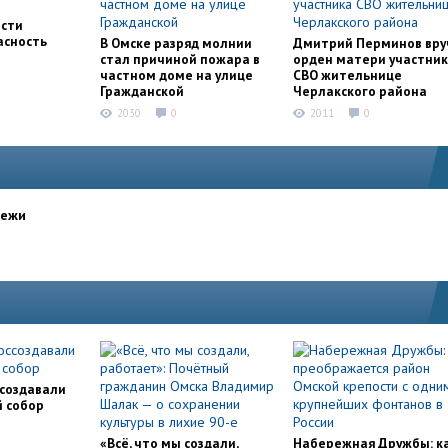
асти
асность
В Омске разряд молнии
Дмитрий Перминов вру
стал причиной пожара в
орден матери участни
частном доме на улице
СВО жительнице
Гражданской
Черлакского района
2030
0
2011
0
дежи
ссоздавали
й собор
«Всё, что мы создали,
Набережная Дружбы: к