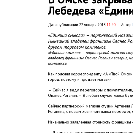
Лебедева «Един
Дата публикации 22 января 2013
11:40
Автор
«Единица смысла» — партнерский магазин
Нынешний владелец франшизы Ованес Рога
другом торговом комплексе.
«Единица смысла» — партнерский магазин сту
владелец франшизы Ованес Роганян заверил, ч
комплексе.
Как пояснил корреспонденту ИА «Твой Омск»
город, поэтому и продает магазин.
— Сейчас я веду переговоры с покупателями,
Ованес Роганян. — В любом случае лавка буд
Сейчас партнерский магазин студии Артемия
Роганяна, с новым хозяином лавка переедет, 
Изначально заявленная стоимость франшизы —
— Я думаю, у нас с покупателями состоится 