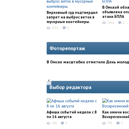
В Омской обл
объявлена оп
Верховный суд подтвердил
атаки БПЛА
запрет на выброс веток в
мусорные контейнеры
2708
0
3752
0
Фоторепортаж
В Омске масштабно отметили День моло
Выбор редактора
Афиша событий недели с 8
Как омичи во
по 16 августа
Воскресенски
288
0
793
0