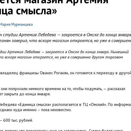
ица смысла»
Мария Мурманцева
 студии Артемия Лебедева — закроется в Омске до конца января
нян заверил, что вскоре магазин откроется, но уже в совершен
дии Артемия Лебедева — закроется в Омске до конца января. Нынешний
то вскоре магазин откроется, но уже в совершенно другом торговом
 владелец франшизы Ованес Роганян, он готовится к переезду в друго
 они попросили немного времени на то, чтобы подумать, — рассказал
ет закрыта до конца января.
 Лебедева «Единица смысла» располагается в ТЦ «Омский». По информ
однако куда именно – пока неизвестно.
 600 тыс. рублей.
торг, потому что переговоры еще не завершились. Сумма будет ниже