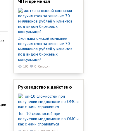
ЧП и криминал
.
Экс-глава омской компании
но
получил срок за хищение 70
миллионов рублей у клиентов
под видом биржевых
консультаций
190
0
Сегодня
й
Руководство к действию
ации
Топ-10 сложностей при
получении медпомощи по ОМС и
как с ними справляться