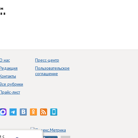
им
в в
О нас
Пресс-центр
Редакция
Пользовательское
соглашение
Контакты
Все рубрики
Прайс-лист
я с