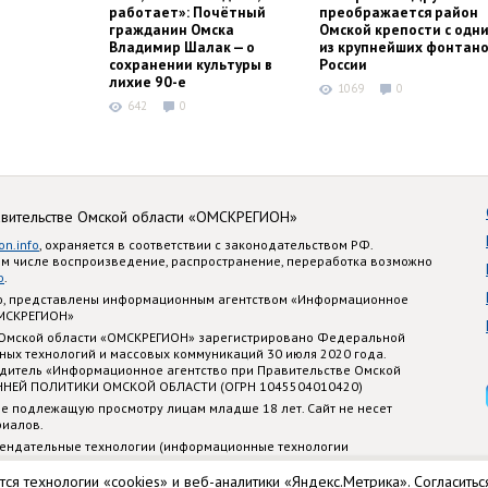
работает»: Почётный
преображается район
гражданин Омска
Омской крепости с одн
Владимир Шалак — о
из крупнейших фонтано
сохранении культуры в
России
лихие 90-е
1069
0
642
0
авительстве Омской области «ОМСКРЕГИОН»
on.info
, охраняется в соответствии с законодательством РФ.
ом числе воспроизведение, распространение, переработка возможно
o
.
nfo, представлены информационным агентством «Информационное
ОМСКРЕГИОН»
 Омской области «ОМСКРЕГИОН» зарегистрировано Федеральной
ных технологий и массовых коммуникаций 30 июля 2020 года.
едитель «Информационное агентство при Правительстве Омской
ННЕЙ ПОЛИТИКИ ОМСКОЙ ОБЛАСТИ (ОГРН 1045504010420)
е подлежащую просмотру лицам младше 18 лет. Сайт не несет
риалов.
ендательные технологии (информационные технологии
стематизации и анализа сведений, относящихся к предпочтениям
 территории Российской Федерации)
тся технологии «cookies» и веб-аналитики «Яндекс.Метрика». Согласитьс