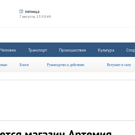
пятница
7 августа,
13:50:50
Человек
Транспорт
Происшествия
Культура
Спор
рвью
Блоги
Руководство к действию
Вступает в силу
ется магазин Артемия