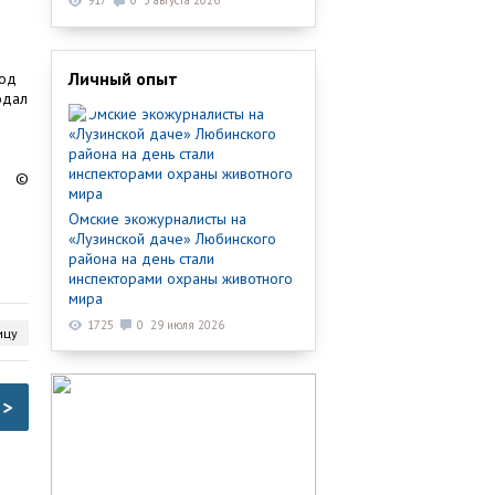
917
0
3 августа 2026
Личный опыт
под
одал
©
Омские экожурналисты на
«Лузинской даче» Любинского
района на день стали
инспекторами охраны животного
мира
1725
0
29 июля 2026
ицу
>