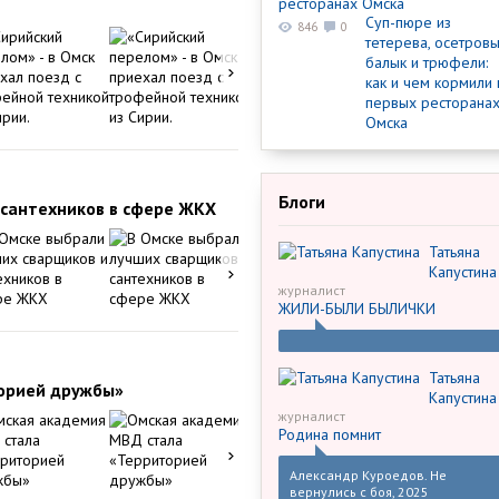
Суп-пюре из
846
0
тетерева, осетров
балык и трюфели:
как и чем кормили 
первых ресторана
Омска
Блоги
 сантехников в сфере ЖКХ
Татьяна
Капустина
журналист
ЖИЛИ-БЫЛИ БЫЛИЧКИ
Татьяна
орией дружбы»
Капустина
журналист
Родина помнит
Александр Куроедов. Не
вернулись с боя, 2025