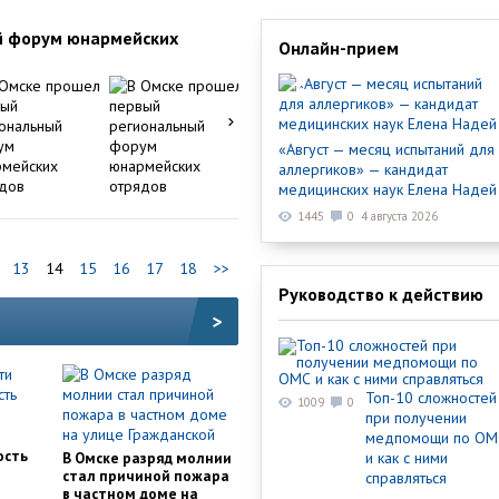
й форум юнармейских
Онлайн-прием
«Август — месяц испытаний для
аллергиков» — кандидат
медицинских наук Елена Надей
1445
0
4 августа 2026
13
14
15
16
17
18
>>
Руководство к действию
>
Топ-10 сложностей
1009
0
при получении
и
медпомощи по ОМ
ость
В Омске разряд молнии
и как с ними
стал причиной пожара
справляться
в частном доме на