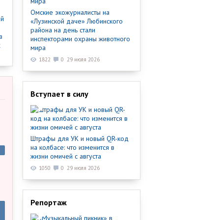
Омские экожурналисты на
ый
«Лузинской даче» Любинского
района на день стали
в
инспекторами охраны животного
х
мира
1822
0
29 июля 2026
Вступает в силу
Штрафы для УК и новый QR-код
на колбасе: что изменится в
жизни омичей с августа
1050
0
29 июля 2026
Репортаж