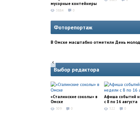
мусорные контейнеры
3884
0
Фоторепортаж
В Омске масштабно отметили День моло
Выбор редактора
«Сталинские соколы» в
Афиша событий 
Омске
с 8 по 16 августа
309
0
522
0