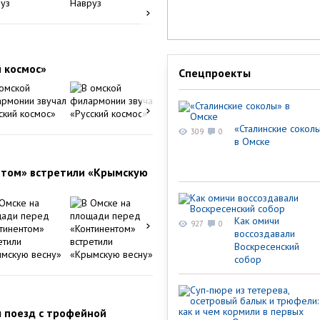
 космос»
Спецпроекты
«Сталинские сокол
309
0
в Омске
нтом» встретили «Крымскую
Как омичи
927
0
воссоздавали
Воскресенский
собор
л поезд с трофейной