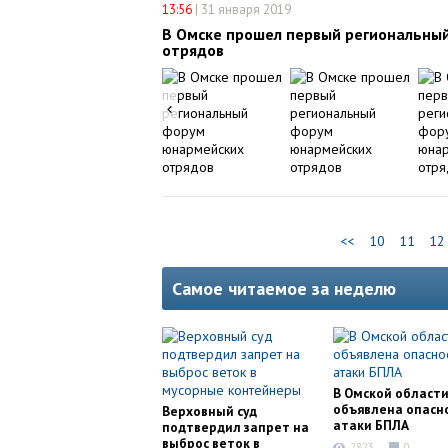
13:56
|
31 января 2019
В Омске прошел первый региональны
отрядов
<<
10
11
12
Самое читаемое за неделю
В Омской област
объявлена опасн
Верховный суд
атаки БПЛА
подтвердил запрет на
выброс веток в
2823
0