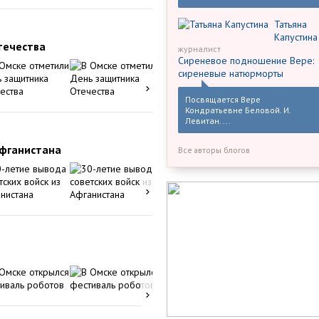
Татьяна
Капустина
течества
журналист
Сиреневое подношение Вере:
сиреневые натюрморты
Посвящается Вере
Кондратьевне Беловой. И.
Левитан. ...
Афганистана
Все авторы блогов