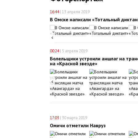
16:44
|
13 апреля 2019
В Омске написали «Тотальный диктан
00:24
|
5 апреля 2019
Болельщики устроили аншлаг на тран
на «Красной звезде»
17:03
|
30 марта 2019
Омичи отметили Навруз