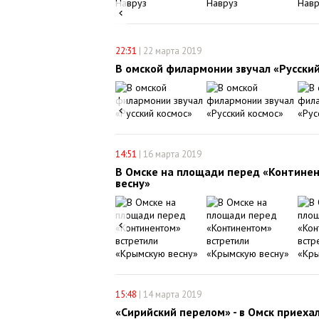
22:31
|
22 марта 2019
В омской филармонии звучал «Русский
14:51
|
16 марта 2019
В Омске на площади перед «Контине
весну»
15:48
|
14 марта 2019
«Сирийский перелом» - в Омск приеха