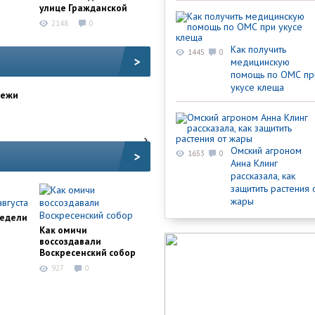
улице Гражданской
2148
0
Как получить
1445
0
>
медицинскую
помощь по ОМС пр
укусе клеща
дежи
Омский агроном
>
1653
0
Анна Клинг
рассказала, как
защитить растения 
жары
недели
Как омичи
воссоздавали
Воскресенский собор
927
0