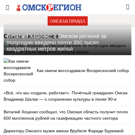
ОМСКАЯ ПРАВДА
Самое интересное
Виталий Хоценко: в Омском регионе за
полугодие введено почти 350 тысяч
квадратных метров жилья
Как омичи воссоздавали Воскресенский собор
«Всё, что мы создали, работает»: Почётный гражданин Омска
Владимир Шалак — о сохранении культуры в лихие 90-е
Виталий Хоценко сообщил, что Омская область получит почти
600 миллионов рублей на газификацию частного сектора
Директору Омского музея имени Врубеля Фариде Буреевой