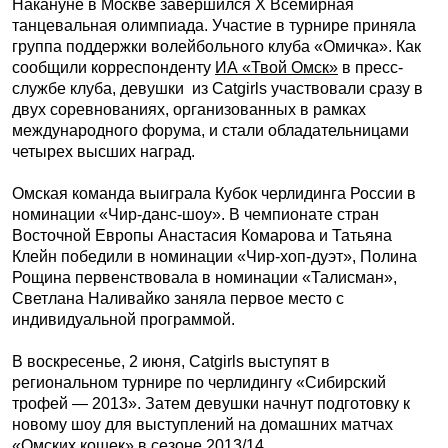
Накануне в Москве завершился X Всемирная
танцевальная олимпиада. Участие в турнире приняла
группа поддержки волейбольного клуба «Омичка». Как
сообщили корреспонденту
ИА «Твой Омск»
в пресс-
службе клуба, девушки из Catgirls участвовали сразу в
двух соревнованиях, организованных в рамках
международного форума, и стали обладательницами
четырех высших наград.
Омская команда выиграла Кубок черлидинга России в
номинации «Чир-данс-шоу». В чемпионате стран
Восточной Европы Анастасия Комарова и Татьяна
Клейн победили в номинации «Чир-хоп-дуэт», Полина
Рощина первенствовала в номинации «Талисман»,
Светлана Наливайко заняла первое место с
индивидуальной программой.
В воскресенье, 2 июня, Catgirls выступят в
региональном турнире по черлидингу «Сибирский
трофей — 2013». Затем девушки начнут подготовку к
новому шоу для выступлений на домашних матчах
«Омских кошек» в сезоне 2013/14.