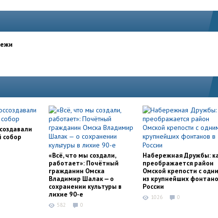
дежи
ссоздавали
й собор
«Всё, что мы создали,
Набережная Дружбы: к
работает»: Почётный
преображается район
гражданин Омска
Омской крепости с одн
Владимир Шалак — о
из крупнейших фонтано
сохранении культуры в
России
лихие 90-е
1026
0
582
0