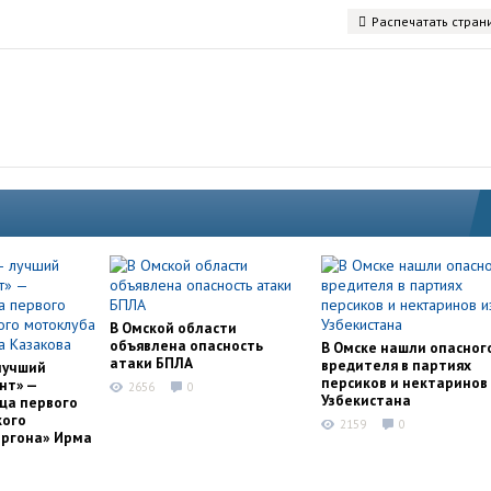
Распечатать стран
В Омской области
объявлена опасность
В Омске нашли опасног
атаки БПЛА
вредителя в партиях
лучший
персиков и нектаринов 
нт» —
2656
0
Узбекистана
ца первого
кого
2159
0
оргона» Ирма