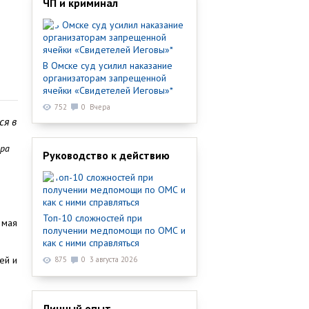
ЧП и криминал
В Омске суд усилил наказание
организаторам запрещенной
ячейки «Свидетелей Иеговы»*
752
0
Вчера
ся в
ора
Руководство к действию
е
Топ-10 сложностей при
 мая
получении медпомощи по ОМС и
как с ними справляться
ей и
875
0
3 августа 2026
Личный опыт