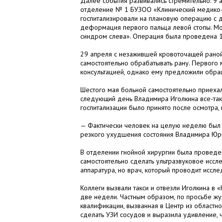
Далее события развивались стремительно: 9
отделение № 1 БУЗОО «Клинический медико-х
госпитализировали на плановую операцию с 
деформация первого пальца левой стопы. Мо
синдром слева». Операция была проведена 1
29 апреля с незажившей кровоточащей рано
самостоятельно обрабатывать рану. Первого 
консультацией, однако ему предложили обра
Шестого мая больной самостоятельно приехал 
следующий день Владимира Иголкина все-так
госпитализации было принято после осмотра,
— Фактически человек на целую неделю был 
резкого ухудшения состояния Владимира Юрь
В отделении гнойной хирургии была проведен
самостоятельно сделать ультразвуковое иссле
аппаратура, но врач, который проводит исслед
Коллеги вызвали такси и отвезли Иголкина в 
две недели. Частным образом, по просьбе жу
квалификации, вызванная в Центр из областн
сделать УЗИ сосудов и выразила удивление,