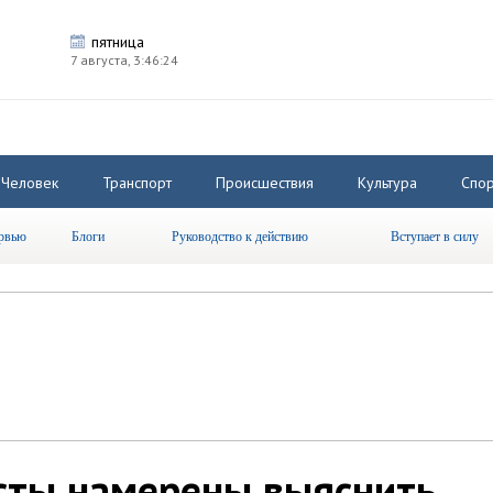
пятница
7 августа,
3:46:25
Человек
Транспорт
Происшествия
Культура
Спор
рвью
Блоги
Руководство к действию
Вступает в силу
сты намерены выяснить