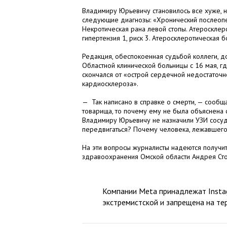
Владимиру Юрьевичу становилось все хуже, но
следующие диагнозы: «Хронический послеопе
Некротическая рана левой стопы. Атеросклеро
гипертензия 1, риск 3. Атеросклеротическая 
Редакция, обеспокоенная судьбой коллеги, д
Областной клинической больницы с 16 мая, 
скончался от «острой сердечной недостаточн
кардиосклероза».
— Так написано в справке о смерти, — сообща
товарища, то почему ему не была объяснена
Владимиру Юрьевичу не назначили УЗИ сосуд
передвигаться? Почему человека, лежавшего 
На эти вопросы журналисты надеются получит
здравоохранения Омской области Андрея Ст
Компании Meta принадлежат Instag
экстремистской и запрещена на те