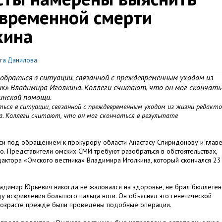
временной смерти
кина
га Данилова
браться в ситуации, связанной с преждевременным уходом из
к» Владимира Иголкина. Коллеги считают, что он мог скончать
инской помощи.
ся в ситуации, связанной с преждевременным уходом из жизни редакт
. Коллеги считают, что он мог скончаться в результате
си под обращением к прокурору области Анастасу Спиридонову и глав
. Представители омских СМИ требуют разобраться в обстоятельствах,
актора «Омского вестника» Владимира Иголкина, который скончался 23
ладимир Юрьевич никогда не жаловался на здоровье, не брал бюллетен
 искривления большого пальца ноги. Он объяснял это генетической
 возрасте прежде были проведены подобные операции.