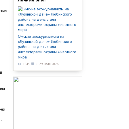
сная
Омские экожурналисты на
«Лузинской даче» Любинского
района на день стали
инспекторами охраны животного
мира
1645
0
29 июля 2026
ой
или
рез
ь