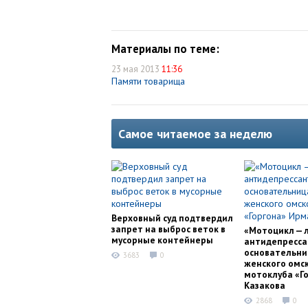
Материалы по теме:
23 мая 2013
11:36
Памяти товарища
Самое читаемое за неделю
Верховный суд подтвердил
запрет на выброс веток в
«Мотоцикл — 
мусорные контейнеры
антидепресса
основательни
3683
0
женского омс
мотоклуба «Г
Казакова
2868
0