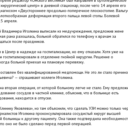
 апреля редактор «Омского вестника» был направлен в ортопедическое
ирургический центр» в дневной стационар, после чего 14 апреля его
диагнозом «Двустороннее продольно-поперечное плоскостопие. Вальгу
лоткообразная деформация второго пальца левой стопы. Болевой
5 апреля.
й Владимира Иголкина выписали из медучреждения, предложив жене
мая рана разошлась, больной обратился по телефону к врачам за
щаться после праздников.
в Центр в надежде на госпитализацию, но ему отказали. Хотя уже на
и госпитализировали в отделение гнойной хирургии. Решение о
 когда больной приехал на плановую перевязку.
оставлен без квалифицированной медпомощи. Не это ли стало причин
евича? — спрашивают коллеги Иголкина.
а вторая операция, от которой больному легче не стало. Ему предлож
дование сосудов в частной клинике, объяснив, что в больнице есть
ования, находится в отпуске.
«Клинику Яковлева», но там объяснили, что сделать УЗИ можно только че
рналистов Иголкина проконсультировала сосудистый хирург высшей
ой больницы к другому пациенту. Она также подтвердила необходимост
 что оно не было сделано перед первой операцией.