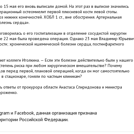
 15 мая его вновь выписали домой. На этот раз в выписке значились
рационный остеомиелит первой плюсневой кости левой стопы.
з нижних конечностей. ХОБЛ 1 ст., вне обострения. Артериальная
болезнь сердца».
оговорилась о его госпитализации в отделение сосудистой хирургии
где 22 мая была проведена операция. Однако 23 мая Владимир Юрьеви
ости; хронической ишемической болезни сердца, постинфарктного
ют коллеги Иголкина. — Если эти болезни действительно были у нашего
 степень риска при любом хирургическом вмешательстве? Почему
ов перед первой, плановой операцией, когда он мог самостоятельно
в стационаре, гоняли по частным клиникам?
ь ответы от прокурора области Анастаса Спиридонова и министра
ороженко.
ram и Facebook, данная организация признана
рритории Российской Федерации.