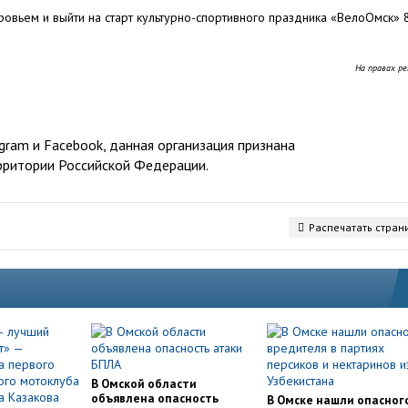
овьем и выйти на старт культурно-спортивного праздника «ВелоОмск» 
На правах р
ram и Facebook, данная организация признана
рритории Российской Федерации.
Распечатать стран
В Омской области
объявлена опасность
В Омске нашли опасног