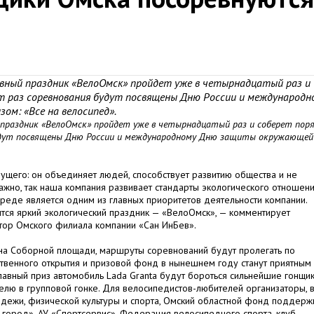
вный праздник «ВелоОмск» пройдет уже в четырнадцатый раз и
от раз соревнования будут посвящены Дню России и международн
ом: «Все на велосипед».
 праздник «ВелоОмск» пройдет уже в четырнадцатый раз и соберет пор
будут посвящены Дню России и международному Дню защиты окружающей
ущего: он объединяет людей, способствует развитию общества и не
ажно, так наша компания развивает стандарты экологического отношени
еде является одним из главных приоритетов деятельности компании.
тся яркий экологический праздник — «ВелоОмск», — комментирует
ктор Омского филиала компании «Сан ИнБев».
на Соборной площади, маршруты соревнований будут пролегать по
твенного открытия и призовой фонд в нынешнем году станут приятным
главный приз автомобиль Lada Granta будут бороться сильнейшие гонщи
елю в групповой гонке. Для велосипедистов-любителей организаторы, 
дежи, физической культуры и спорта, Омский областной фонд поддерж
й город», АУ «Спортсервис», Федерация велосипедного спорта, клуб