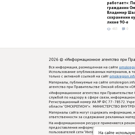
работает»: П
гражданин Ом
Владимир Шал
сохранении ку
лихие 90-е
483
0
2026 © «Информационное агентство при Пр
Вся информация, размещенная на сайте
omskregi
Использование опубликованных материалов, в т
только с активной ссылкой на сайт
omskregion.inf
Материалы, публикуемые на сайте omskregion.i
агентство при Правительстве Омской области «
«Информационное агентство при Правительстве
службой по надзору в сфере связи, информацион
Регистрационный номер ИА № ФС 77 - 78572. Учр
области "ОМСКРЕГИОН"»: МИНИСТЕРСТВО ВНУТРЕ
Материалы сайта могут содержать информацию, н
ответственности за содержание рекламных мате
На информационном ресурсе применяются реком
предоставления информации на основе сбора, си
пользователей сети "Интернет", находящихся на
На сайте использую