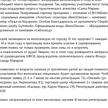
обещают много приятных подарков. Так, например, участники могут полу
онда поддержки спорта и туристического агентства «Санта Мария».
е компании. Генеральный партнер праздника — компания «САН ИнБев»
социальных инициатив. «Золотые» спонсоры «ВелоОмска» — компания
оцентр «Лада на Кордном». Особая благодарность от оргкомитета Сберб
 фитнес-клубу Gymstudio. Официальная вода «ВелоОмска» — «Вундервел
мороженое от компании «Сибхолод».
дей, катающихся на велосипедах по городу. И это здорово! С каждым
 И в этом году я приглашаю всех принять участие в соревнованиях
иям можно не только проверить свои силы, но и встретить
и повеселиться от души! Уверен, что в этом году развернется интересн
ует руководитель НФСИ, председатель попечительского совета Фонда
ксандр Макаров.
езависимо от возраста: начиная от трехлетних детей до людей пожилог
 участников без велосипеда специально будет организован прокат. Что
льную заявку (5, 6 и 7 июня) по местам регистрации: ТЦ «Омский» (ул.
кстрим» (ул. Лермонтова, 81), торговый центр «Континент-2» главная ал
ставочный комплекс «Каскад» (пр. Карла Маркса, 24). Регистрация действу
:00.
льно застраховаться от всех несчастных случаев. В местах регистрации