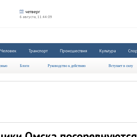
четверг
6 августа,
11:44:10
Человек
Транспорт
Происшествия
Культура
Спор
рвью
Блоги
Руководство к действию
Вступает в силу
щики Омска посоревнуются