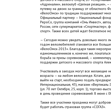
«Адреналин», велоклуб «Цепная реакция», — 
путевку на двоих за границу от областного Ф
«ВелоОмск» по традиции поддерживают многи
Официальный партнер — Национальный фонд 
PepsiCo, группа компаний «Омь Инвест», авт
России, сети супермаркетов «Спортмастер»,
спорт». Также всех детей ждет бесплатное 
— Сегодня можно увидеть довольно много лю
годом велолюбителей становится все больше.
«ВелоОмск-2013». Благодаря таким мероприят
единомышленников и, конечно же, покататься 
борьба за призы соревнований, — комментир
поддержки детского и массового спорта Але
Участвовать в заездах могут все желающие н
возраста — на любом велосипеде. Кстати, для
выйти на старт, необходимо подать предварите
Интернациональная, 43), магазин «Вертикаль-Э
(ул. 70 лет Октября, 25, корп. 1), торгово-вы
в день проведения соревнований: 8 июня с 08
Также все участники праздника могут доброво
будет работать страховая группа «СОГАЗ».