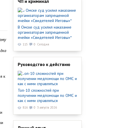
ЧП и криминал
В Омске суд усилил наказание
организаторам запрещенной
ячейки «Свидетелей Иеговы»*
ому
115
0
Сегодня
ядка
Руководство к действию
я к
Топ-10 сложностей при
получении медпомощи по ОМС и
как с ними справляться
816
0
3 августа 2026
ки
в
ки
Личный опыт