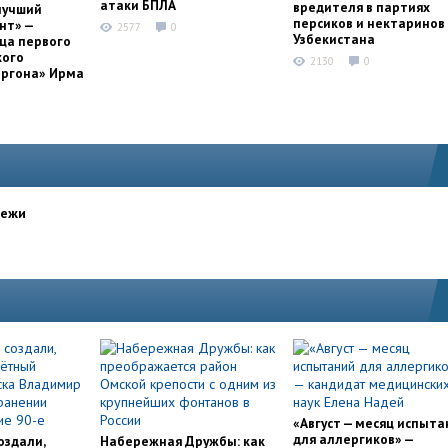
атаки БПЛА
вредителя в партиях
лучший
персиков и нектаринов 
нт» —
2577
0
Узбекистана
ца первого
кого
2130
0
оргона» Ирма
дежи
«Август — месяц испыта
для аллергиков» —
оздали,
Набережная Дружбы: как