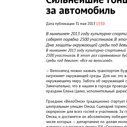
за автомобиль
Дата публикации 31 мая 2013
13:30
В нынешнем 2013 году культурно-спорти
соберет порядка 2500 участников. В эт
Дню защиты окружающей среды под девиз
В нынешнем 2013 году культурно-спортивный
2500 участников. В этот раз соревнования 
среды под девизом: «Все на велосипед».
— Велосипед можно назвать транспортом буд
загрязняет окружающей среды. Для нас это в
окружающему миру. Забота об окружающей ср
Замечательно, что в нашем в городе проводи
праздник Елена Цалко, исполнительный дире
Праздник «ВелоОмск» традиционно стартует 
центральным улицам Омска. Сценарий торжес
сюрпризом для всех гостей и участников. За 
Омска, и достанется он абсолютному победит
числе которых — департамент по делам моло
детского и массового спорта, БУ «Спортивны