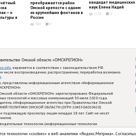
кандидат медицинских
очётный
преображается район
наук Елена Надей
ска
Омской крепости с одним
ак — о
из крупнейших фонтанов в
1192
0
льтуры в
России
943
0
авительстве Омской области «ОМСКРЕГИОН»
on.info
, охраняется в соответствии с законодательством РФ.
ом числе воспроизведение, распространение, переработка возможно
o
.
nfo, представлены информационным агентством «Информационное
ОМСКРЕГИОН»
 Омской области «ОМСКРЕГИОН» зарегистрировано Федеральной
ных технологий и массовых коммуникаций 30 июля 2020 года.
едитель «Информационное агентство при Правительстве Омской
ННЕЙ ПОЛИТИКИ ОМСКОЙ ОБЛАСТИ (ОГРН 1045504010420)
е подлежащую просмотру лицам младше 18 лет. Сайт не несет
риалов.
ендательные технологии (информационные технологии
стематизации и анализа сведений, относящихся к предпочтениям
 территории Российской Федерации)
тся технологии «cookies» и веб-аналитики «Яндекс.Метрика». Согласитьс