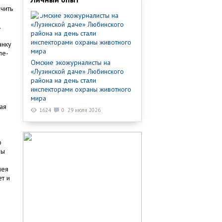
чить
.
анку
ле-
Омские экожурналисты на
«Лузинской даче» Любинского
района на день стали
инспекторами охраны животного
мира
ая
1624
0
29 июля 2026
о
бы
лея
ет и