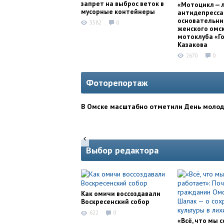
запрет на выброс веток в
«Мотоцикл — 
мусорные контейнеры
антидепресса
основательни
3582
0
женского омс
мотоклуба «Г
Казакова
2670
0
Фоторепортаж
В Омске масштабно отметили День моло
Выбор редактора
Как омичи воссоздавали
Воскресенский собор
622
0
«Всё, что мы с