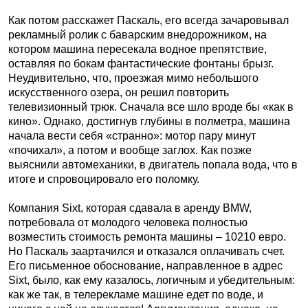
Как потом расскажет Паскаль, его всегда зачаровывал
рекламный ролик с баварским внедорожником, на
котором машина пересекала водное препятствие,
оставляя по бокам фантастические фонтаны брызг.
Неудивительно, что, проезжая мимо небольшого
искусственного озера, он решил повторить
телевизионный трюк. Сначала все шло вроде бы «как в
кино». Однако, достигнув глубины в полметра, машина
начала вести себя «странно»: мотор пару минут
«почихал», а потом и вообще заглох. Как позже
выяснили автомеханики, в двигатель попала вода, что в
итоге и спровоцировало его поломку.
Компания Sixt, которая сдавала в аренду BMW,
потребовала от молодого человека полностью
возместить стоимость ремонта машины – 10210 евро.
Но Паскаль заартачился и отказался оплачивать счет.
Его письменное обоснование, направленное в адрес
Sixt, было, как ему казалось, логичным и убедительным:
как же так, в телерекламе машине едет по воде, и