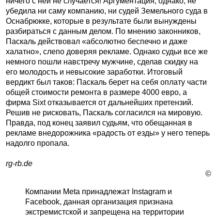
ничего с ней не случается! Аргументация, однако, не
убедила ни саму компанию, ни судей Земельного суда в
Оснабрюкке, которые в результате были вынуждены
разбираться с данным делом. По мнению законников,
Паскаль действовал «абсолютно беспечно и даже
халатно», слепо доверяя рекламе. Однако судьи все же
немного пошли навстречу мужчине, сделав скидку на
его молодость и невысокие заработки. Итоговый
вердикт был таков: Паскаль берет на себя оплату части
общей стоимости ремонта в размере 4000 евро, а
фирма Sixt отказывается от дальнейших претензий.
Решив не рисковать, Паскаль согласился на мировую.
Правда, под конец заявил судьям, что обещанная в
рекламе внедорожника «радость от езды» у него теперь
надолго пропала.
rg-rb.de
©
Компании Meta принадлежат Instagram и
Facebook, данная организация признана
экстремистской и запрещена на территории