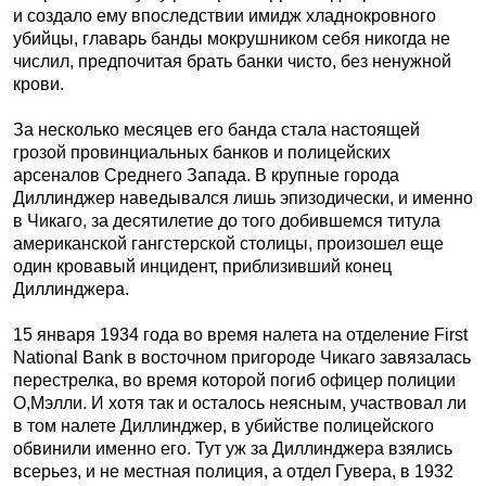
и создало ему впоследствии имидж хладнокровного
убийцы, главарь банды мокрушником себя никогда не
числил, предпочитая брать банки чисто, без ненужной
крови.
За несколько месяцев его банда стала настоящей
грозой провинциальных банков и полицейских
арсеналов Среднего Запада. В крупные города
Диллинджер наведывался лишь эпизодически, и именно
в Чикаго, за десятилетие до того добившемся титула
американской гангстерской столицы, произошел еще
один кровавый инцидент, приблизивший конец
Диллинджера.
15 января 1934 года во время налета на отделение First
National Bank в восточном пригороде Чикаго завязалась
перестрелка, во время которой погиб офицер полиции
О,Мэлли. И хотя так и осталось неясным, участвовал ли
в том налете Диллинджер, в убийстве полицейского
обвинили именно его. Тут уж за Диллинджера взялись
всерьез, и не местная полиция, а отдел Гувера, в 1932