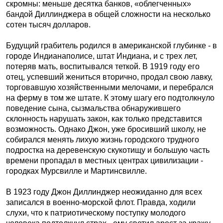
скромны: меньше десятка банков, «облегченных»
бандой Диллинджера в общей сложности на несколько
сотен тысяч долларов.
Будущий грабитель родился в американской глубинке - в
городе Индианаполисе, штат Индиана, и с трех лет,
потеряв мать, воспитывался теткой. В 1919 году его
отец, успевший жениться вторично, продал свою лавку,
торговавшую хозяйственными мелочами, и перебрался
на ферму в том же штате. К этому шагу его подтолкнуло
поведение сына, сызмальства обнаружившего
склонность нарушать закон, как только представится
возможность. Однако Джон, уже бросивший школу, не
собирался менять лихую жизнь городского трудного
подростка на деревенскую скукотищу и большую часть
времени пропадал в местных центрах цивилизации -
городках Мурсвилле и Мартинсвилле.
В 1923 году Джон Диллинджер неожиданно для всех
записался в военно-морской флот. Правда, ходили
слухи, что к патриотическому поступку молодого