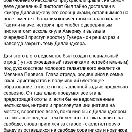
обыкновению несколько приукрасили факты: на самом
деле деревянный пистолет был тайно доставлен в
камеру Диллинджеру его сообщниками, оставшимися на
воле, вместе с большим количеством «нала» охране.
Так или иначе, история про «побег с деревянным
пистолетом» всколыхнула Америку и вызвала
очередной приступ ярости у Гувера - он решил раз и
навсегда закрыть тему Диллинджера.
Для этого в его ведомстве был создан специальный
отряд (тут же окрещенный газетчиками истребительным)
под руководством молодого талантливого аналитика
Мелвина Первиса. Глава отряда, родившийся в семье
южан-аристократов и получивший блестящее
образование, отнесся к поставленной задаче предельно
серьезно. Он тщательно продумал все этапы
предстоящей охоты и, если бы не ведомственные
нестыковки, интриги и пресловутая инициатива на
местах, вероятнее всего, покончил бы с Диллинджером
за считаные недели. Тем более что тот, оказавшись на
свободе, снова принялся за старое - сколотил новую
банду из оставшихся на свободе соратников и новичков,