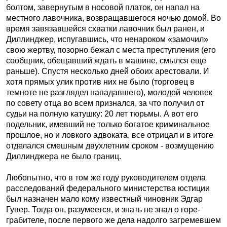
болтом, завернутым в носовой платок, он напал на
местного лавочника, возвращавшегося ночью домой. Во
время завязавшейся схватки лавочник был ранен, и
Диллинджер, испугавшись, что ненароком «замочил»
свою жертву, позорно бежал с места преступления (его
сообщник, обещавший ждать в машине, смылся еще
раньше). Спустя несколько дней обоих арестовали. И
хотя прямых улик против них не было (торговец в
темноте не разглядел нападавшего), молодой человек
по совету отца во всем признался, за что получил от
судьи на полную катушку: 20 лет тюрьмы. А вот его
подельник, имевший не только богатое криминальное
прошлое, но и ловкого адвоката, все отрицал и в итоге
отделался смешным двухлетним сроком - возмущению
Диллинджера не было границ.
Любопытно, что в том же году руководителем отдела
расследований федерального министерства юстиции
был назначен мало кому известный чиновник Эдгар
Гувер. Тогда он, разумеется, и знать не знал о горе-
грабителе, после первого же дела надолго загремевшем