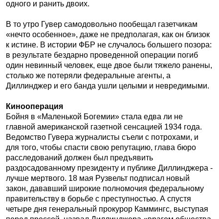
одного и ранить двоих.
В то утро Гувер самодовольно пообещал газетчикам
«нечто особенное», даже не предполагая, как он близок
к истине. В истории ФБР не случалось большего позора:
в результате бездарно проведенной операции погиб
один невинный человек, еще двое были тяжело ранены,
столько же потеряли федеральные агенты, а
Диллинджер и его банда ушли целыми и невредимыми.
Кинооперация
Бойня в «Маленькой Богемии» стала едва ли не
главной американской газетной сенсацией 1934 года.
Ведомство Гувера журналисты съели с потрохами, и
для того, чтобы спасти свою репутацию, глава бюро
расследований должен был предъявить
раздосадованному президенту и публике Диллинджера -
лучше мертвого. 18 мая Рузвельт подписал новый
закон, дававший широкие полномочия федеральному
правительству в борьбе с преступностью. А спустя
четыре дня генеральный прокурор Каммингс, выступая