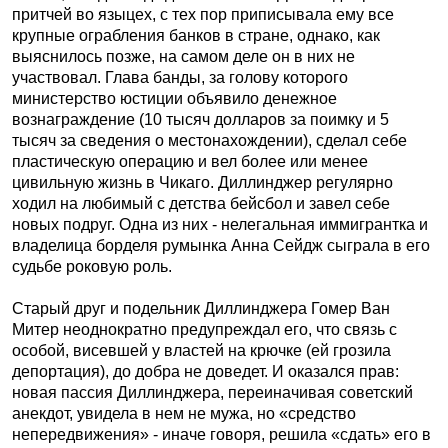
притчей во языцех, с тех пор приписывала ему все
крупные ограбления банков в стране, однако, как
выяснилось позже, на самом деле он в них не
участвовал. Глава банды, за голову которого
министерство юстиции объявило денежное
вознаграждение (10 тысяч долларов за поимку и 5
тысяч за сведения о местонахождении), сделал себе
пластическую операцию и вел более или менее
цивильную жизнь в Чикаго. Диллинджер регулярно
ходил на любимый с детства бейсбол и завел себе
новых подруг. Одна из них - нелегальная иммигрантка и
владелица борделя румынка Анна Сейдж сыграла в его
судьбе роковую роль.
Старый друг и подельник Диллинджера Гомер Ван
Митер неоднократно предупреждал его, что связь с
особой, висевшей у властей на крючке (ей грозила
депортация), до добра не доведет. И оказался прав:
новая пассия Диллинджера, переиначивая советский
анекдот, увидела в нем не мужа, но «средство
непередвижения» - иначе говоря, решила «сдать» его в