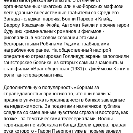
не вызывал резкой антипатии. В отличие от
организованных чикагских или нью-йоркских мафиози
легендарные внесистемные грабители со Среднего
Запада - сладкая парочка Бонни Паркер и Клайд
Барроу, Красавчик Флойд, Автомат Келли и прочие герои
будущих криминальных романов и фильмов -
рисовались в массовом сознании этакими
бескорыстными Робинами Гудами, грабившими
награбленное ранее. На общественный настрой
оперативно отреагировал Голливуд: экраны заполонили
гангстерские боевики, из которых самым знаменитым
стал фильм «Враг общества» (1931) с Джеймсом Кэнги в
роли гангстера-романтика.
Дополнительную популярность «борцам за
справедливость» приносило то, что они взяли за
правило уничтожать хранившиеся в банках закладные
на недвижимость. За подвигами налетчиков публика
следила со смешанным чувством страха и восторга, как
позже - за тематическими телесериалами. Волны
героизации не избежала и банда Диллинджера, правая
рука которого - Гарри Пьерпонт уже в тюрьме заявил