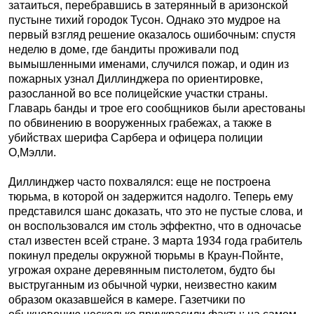
затаиться, перебравшись в затерянный в аризонской
пустыне тихий городок Тусон. Однако это мудрое на
первый взгляд решение оказалось ошибочным: спустя
неделю в доме, где бандиты проживали под
вымышленными именами, случился пожар, и один из
пожарных узнал Диллинджера по ориентировке,
разосланной во все полицейские участки страны.
Главарь банды и трое его сообщников были арестованы
по обвинению в вооруженных грабежах, а также в
убийствах шерифа Сарбера и офицера полиции
О,Мэлли.
Диллинджер часто похвалялся: еще не построена
тюрьма, в которой он задержится надолго. Теперь ему
представился шанс доказать, что это не пустые слова, и
он воспользовался им столь эффектно, что в одночасье
стал известен всей стране. 3 марта 1934 года грабитель
покинул пределы окружной тюрьмы в Краун-Пойнте,
угрожая охране деревянным пистолетом, будто бы
выструганным из обычной чурки, неизвестно каким
образом оказавшейся в камере. Газетчики по