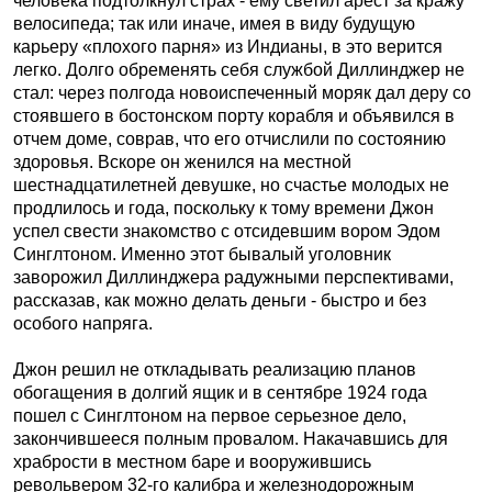
человека подтолкнул страх - ему светил арест за кражу
велосипеда; так или иначе, имея в виду будущую
карьеру «плохого парня» из Индианы, в это верится
легко. Долго обременять себя службой Диллинджер не
стал: через полгода новоиспеченный моряк дал деру со
стоявшего в бостонском порту корабля и объявился в
отчем доме, соврав, что его отчислили по состоянию
здоровья. Вскоре он женился на местной
шестнадцатилетней девушке, но счастье молодых не
продлилось и года, поскольку к тому времени Джон
успел свести знакомство с отсидевшим вором Эдом
Синглтоном. Именно этот бывалый уголовник
заворожил Диллинджера радужными перспективами,
рассказав, как можно делать деньги - быстро и без
особого напряга.
Джон решил не откладывать реализацию планов
обогащения в долгий ящик и в сентябре 1924 года
пошел с Синглтоном на первое серьезное дело,
закончившееся полным провалом. Накачавшись для
храбрости в местном баре и вооружившись
револьвером 32-го калибра и железнодорожным