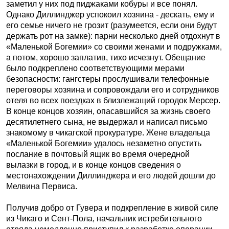
заметил у них под пиджаками кобуры и все понял.
Однако Диллинджер успокоил хозяина - дескать, ему и
его семье ничего не грозит (разумеется, если они будут
держать рот на замке): парни несколько дней отдохнут в
«Маленькой Богемии» со своими женами и подружками,
а потом, хорошо заплатив, тихо исчезнут. Обещание
было подкреплено соответствующими мерами
безопасности: гангстеры прослушивали телефонные
переговоры хозяина и сопровождали его и сотрудников
отеля во всех поездках в близлежащий городок Мерсер.
В конце концов хозяин, опасавшийся за жизнь своего
десятилетнего сына, не выдержал и написал письмо
знакомому в чикагской прокуратуре. Жене владельца
«Маленькой Богемии» удалось незаметно опустить
послание в почтовый ящик во время очередной
вылазки в город, и в конце концов сведения о
местонахождении Диллинджера и его людей дошли до
Мелвина Первиса.
Получив добро от Гувера и подкрепление в живой силе
из Чикаго и Сент-Пола, начальник истребительного