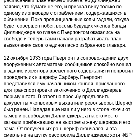
расписанный план некоего побега, но Диллинджер
заявил, что бумаги не его, и признал вину только по
одному из эпизодов с ограблением, содержавшихся в
обвинении. Пока провинциальные копы гадали, откуда
будет совершен побег, восемь будущих членов банды
Диллинджера во главе с Пьерпонтом оказались на
свободе и теперь сами начали разрабатывать план
вызволения своего единогласно избранного главаря.
12 октября 1933 года Пьерпонт в сопровождении двух
вооруженных автоматами сообщников спокойно вошел
в здание изолятора временного содержания и попросил
проводить их к шерифу Сарберу. Пьерпонт
представился ему начальником конвоя, присланного
для транспортировки заключенного Диллинджера в
тюрьму штата. В ответ на просьбу предъявить
документы «конвоиры» выхватили револьверы. Шериф
был ранен. Нападавшие нашли у него в столе ключи от
камер и освободили Диллинджера, а на его место
загнали прибежавших на выстрелы жену шерифа и его
зама. От полученных ран шериф скончался, и эта
смерть не на шутку расстроила Диллинджера: хотя ФБР