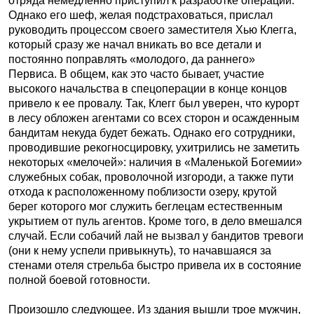
отряда немедленно приступил к разработке операции.
Однако его шеф, желая подстраховаться, прислал
руководить процессом своего заместителя Хью Клегга,
который сразу же начал вникать во все детали и
постоянно поправлять «молодого, да раннего»
Первиса. В общем, как это часто бывает, участие
высокого начальства в спецоперации в конце концов
привело к ее провалу. Так, Клегг был уверен, что курорт
в лесу обложен агентами со всех сторон и осажденным
бандитам некуда будет бежать. Однако его сотрудники,
проводившие рекогносцировку, ухитрились не заметить
некоторых «мелочей»: наличия в «Маленькой Богемии»
служебных собак, проволочной изгороди, а также пути
отхода к расположенному поблизости озеру, крутой
берег которого мог служить беглецам естественным
укрытием от пуль агентов. Кроме того, в дело вмешался
случай. Если собачий лай не вызвал у бандитов тревоги
(они к нему успели привыкнуть), то начавшаяся за
стенами отеля стрельба быстро привела их в состояние
полной боевой готовности.
Произошло следующее. Из здания вышли трое мужчин,