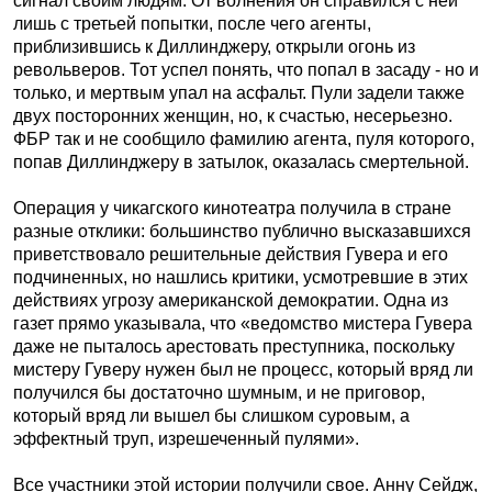
сигнал своим людям. От волнения он справился с ней
лишь с третьей попытки, после чего агенты,
приблизившись к Диллинджеру, открыли огонь из
револьверов. Тот успел понять, что попал в засаду - но и
только, и мертвым упал на асфальт. Пули задели также
двух посторонних женщин, но, к счастью, несерьезно.
ФБР так и не сообщило фамилию агента, пуля которого,
попав Диллинджеру в затылок, оказалась смертельной.
Операция у чикагского кинотеатра получила в стране
разные отклики: большинство публично высказавшихся
приветствовало решительные действия Гувера и его
подчиненных, но нашлись критики, усмотревшие в этих
действиях угрозу американской демократии. Одна из
газет прямо указывала, что «ведомство мистера Гувера
даже не пыталось арестовать преступника, поскольку
мистеру Гуверу нужен был не процесс, который вряд ли
получился бы достаточно шумным, и не приговор,
который вряд ли вышел бы слишком суровым, а
эффектный труп, изрешеченный пулями».
Все участники этой истории получили свое. Анну Сейдж,