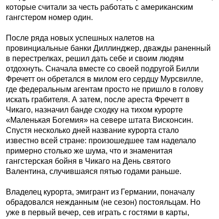
которые считали за честь работать с американским
гангстером номер один.
После ряда новых успешных налетов на
провинциальные банки Диллинджер, дважды раненный
в перестрелках, решил дать себе и своим людям
отдохнуть. Сначала вместе со своей подругой Билли
Фречетт он обретался в милом его сердцу Мурсвилле,
где федеральным агентам просто не пришло в голову
искать грабителя. А затем, после ареста Фречетт в
Чикаго, назначил банде сходку на тихом курорте
«Маленькая Богемия» на севере штата Висконсин.
Спустя несколько дней название курорта стало
известно всей стране: произошедшее там наделало
примерно столько же шума, что и знаменитая
гангстерская бойня в Чикаго на День святого
Валентина, случившаяся пятью годами раньше.
Владелец курорта, эмигрант из Германии, поначалу
обрадовался нежданным (не сезон) постояльцам. Но
уже в первый вечер, сев играть с гостями в карты,