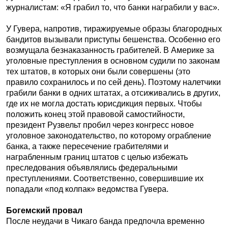
журналистам: «Я грабил то, что банки награбили у вас».
У Гувера, напротив, тиражируемые образы благородных
бандитов вызывали приступы бешенства. Особенно его
возмущала безнаказанность грабителей. В Америке за
уголовные преступления в основном судили по законам
тех штатов, в которых они были совершены (это
правило сохранилось и по сей день). Поэтому налетчики
грабили банки в одних штатах, а отсиживались в других,
где их не могла достать юрисдикция первых. Чтобы
положить конец этой правовой самостийности,
президент Рузвельт пробил через конгресс новое
уголовное законодательство, по которому ограбление
банка, а также пересечение грабителями и
награбленным границ штатов с целью избежать
преследования объявлялись федеральными
преступлениями. Соответственно, совершившие их
попадали «под колпак» ведомства Гувера.
Богемский провал
После неудачи в Чикаго банда предпочла временно