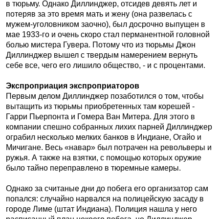
в тюрьму. Однако Диллинджер, отсидев девять лет и
потеряв за это время мать и жену (она развелась с
мужем-уголовником заочно), был досрочно выпущен в
мае 1933-го и очень скоро стал перманентной головной
болью мистера Гувера. Потому что из тюрьмы Джон
Диллинджер вышел с твердым намерением вернуть
себе все, чего его лишило общество, - и с процентами.
Экспроприация экспроприаторов
Первым делом Диллинджер позаботился о том, чтобы
вытащить из тюрьмы приобретенных там корешей -
Гарри Пьерпонта и Гомера Ван Митера. Для этого в
компании спешно собранных лихих парней Диллинджер
ограбил несколько мелких банков в Индиане, Огайо и
Мичигане. Весь «навар» был потрачен на револьверы и
ружья. А также на взятки, с помощью которых оружие
было тайно переправлено в тюремные камеры.
Однако за считаные дни до побега его организатор сам
попался: случайно нарвался на полицейскую засаду в
городе Лиме (штат Индиана). Полиция нашла у него