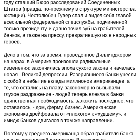
году ставший Бюро расследований Соединенных
Штатов (правда, по-прежнему в структуре министерства
юстиции). Честолюбец Гувер спал и видел себя главой
всесильной федеральной спецслужбы, подчиненной
только президенту, и давно точил зуб на грабителей
банков, а также на прессу, превратившую их в народных
героев.
Дело в том, что за время, проведенное Диллинджером
на нарах, в Америке произошли радикальные
изменения: закончилась эпоха сухого закона и началась
новая - Великой депрессии. Разорившиеся банки унесли
с собой в небытие вклады миллионов американцев, а
те, что остались на плаву, закономерно вызывали
глухое раздражение - людей теперь влекла в банки
единственная необходимость: заложить последнее, что
оставалось, - дом, ферму, бизнес. Американская
экономика дрейфовала от «плохого» к «худшему», и
имидж банков двигался в том же направлении.
Поэтому у среднего американца образ грабителя банка