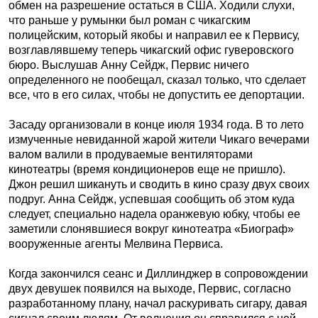
обмен на разрешение остаться в США. Ходили слухи,
что раньше у румынки был роман с чикагским
полицейским, который якобы и направил ее к Первису,
возглавлявшему теперь чикагский офис гуверовского
бюро. Выслушав Анну Сейдж, Первис ничего
определенного не пообещал, сказал только, что сделает
все, что в его силах, чтобы не допустить ее депортации.
Засаду организовали в конце июля 1934 года. В то лето
измученные невиданной жарой жители Чикаго вечерами
валом валили в продуваемые вентиляторами
кинотеатры (время кондиционеров еще не пришло).
Джон решил шикануть и сводить в кино сразу двух своих
подруг. Анна Сейдж, успевшая сообщить об этом куда
следует, специально надела оранжевую юбку, чтобы ее
заметили слонявшиеся вокруг кинотеатра «Биограф»
вооруженные агенты Мелвина Первиса.
Когда закончился сеанс и Диллинджер в сопровождении
двух девушек появился на выходе, Первис, согласно
разработанному плану, начал раскуривать сигару, давая