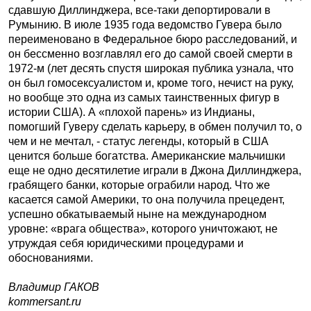
сдавшую Диллинджера, все-таки депортировали в
Румынию. В июле 1935 года ведомство Гувера было
переименовано в Федеральное бюро расследований, и
он бессменно возглавлял его до самой своей смерти в
1972-м (лет десять спустя широкая публика узнала, что
он был гомосексуалистом и, кроме того, нечист на руку,
но вообще это одна из самых таинственных фигур в
истории США). А «плохой парень» из Индианы,
помогший Гуверу сделать карьеру, в обмен получил то, о
чем и не мечтал, - статус легенды, который в США
ценится больше богатства. Американские мальчишки
еще не одно десятилетие играли в Джона Диллинджера,
грабящего банки, которые ограбили народ. Что же
касается самой Америки, то она получила прецедент,
успешно обкатываемый ныне на международном
уровне: «врага общества», которого уничтожают, не
утруждая себя юридическими процедурами и
обоснованиями.
Владимир ГАКОВ
kommersant.ru