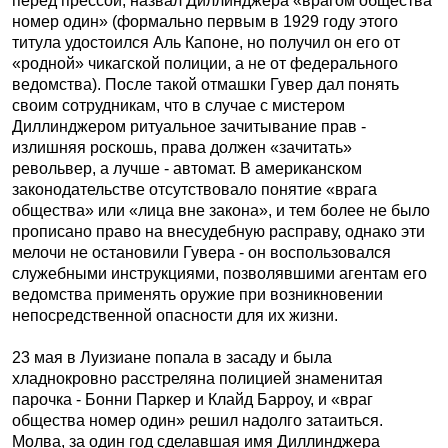
перед прессой, назвал Диллинджера «врагом общества
номер один» (формально первым в 1929 году этого
титула удостоился Аль Капоне, но получил он его от
«родной» чикагской полиции, а не от федерального
ведомства). После такой отмашки Гувер дал понять
своим сотрудникам, что в случае с мистером
Диллинджером ритуальное зачитывание прав -
излишняя роскошь, права должен «зачитать»
револьвер, а лучше - автомат. В американском
законодательстве отсутствовало понятие «врага
общества» или «лица вне закона», и тем более не было
прописано право на внесудебную расправу, однако эти
мелочи не остановили Гувера - он воспользовался
служебными инструкциями, позволявшими агентам его
ведомства применять оружие при возникновении
непосредственной опасности для их жизни.
23 мая в Луизиане попала в засаду и была
хладнокровно расстреляна полицией знаменитая
парочка - Бонни Паркер и Клайд Барроу, и «враг
общества номер один» решил надолго затаиться.
Молва, за один год сделавшая имя Диллинджера