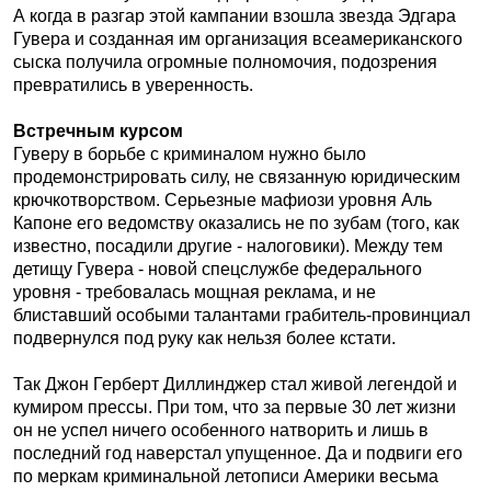
А когда в разгар этой кампании взошла звезда Эдгара
Гувера и созданная им организация всеамериканского
сыска получила огромные полномочия, подозрения
превратились в уверенность.
Встречным курсом
Гуверу в борьбе с криминалом нужно было
продемонстрировать силу, не связанную юридическим
крючкотворством. Серьезные мафиози уровня Аль
Капоне его ведомству оказались не по зубам (того, как
известно, посадили другие - налоговики). Между тем
детищу Гувера - новой спецслужбе федерального
уровня - требовалась мощная реклама, и не
блиставший особыми талантами грабитель-провинциал
подвернулся под руку как нельзя более кстати.
Так Джон Герберт Диллинджер стал живой легендой и
кумиром прессы. При том, что за первые 30 лет жизни
он не успел ничего особенного натворить и лишь в
последний год наверстал упущенное. Да и подвиги его
по меркам криминальной летописи Америки весьма