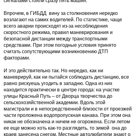
сигналами стояли сразу пять машин.
Впрочем, в ГИБДД вину за столкновения нередко
возлагают на самих водителей. По статистике, чаще
всего аварии происходят из-за несоблюдения
скоростного режима, правил маневрирования и
безопасной дистанции между транспортными
средствами. При этом погодные условия принято
считать сопутствующими возникновению ДТП
факторами.
И это действительно так. Но нередко, как ни
маневрируй, как ни пытайся соблюдать дистанцию, все
равно рискуешь угодить в западню. Одна из них
находится практически в центре города: на участке
улицы Красный Путь – от Дворца творчества до
сельскохозяйственной академии. Вдоль этой
магистрали и в непосредственной близости от проезжей
части проложена водопропускная канава. При этом она
никак не обозначена и ничем не огорожена. Если летом
ее еще можно хоть как-то разглядеть, то зимой она до
краев занесена снегом. Местные автолюбители знают о