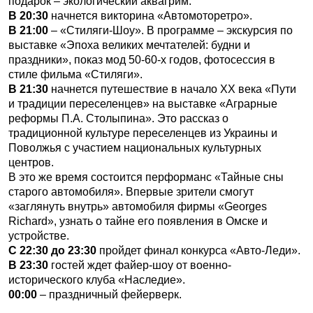
подарок – экологический аквагрим.
В 20:30
начнется викторина «Автомоторетро».
В 21:00
– «Стиляги-Шоу». В программе – экскурсия по
выставке «Эпоха великих мечтателей: будни и
праздники», показ мод 50-60-х годов, фотосессия в
стиле фильма «Стиляги».
В 21:30
начнется путешествие в начало XX века «Пути
и традиции переселенцев» на выставке «Аграрные
реформы П.А. Столыпина». Это рассказ о
традиционной культуре переселенцев из Украины и
Поволжья с участием национальных культурных
центров.
В это же время состоится перформанс «Тайные сны
старого автомобиля». Впервые зрители смогут
«заглянуть внутрь» автомобиля фирмы «Georges
Richard», узнать о тайне его появления в Омске и
устройстве.
С 22:30 до 23:30
пройдет финал конкурса «Авто-Леди».
В 23:30
гостей ждет файер-шоу от военно-
исторического клуба «Наследие».
00:00
– праздничный фейерверк.