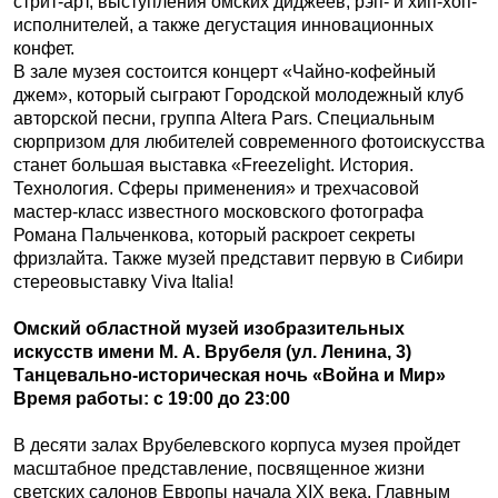
стрит-арт, выступления омских диджеев, рэп- и хип-хоп-
исполнителей, а также дегустация инновационных
конфет.
В зале музея состоится концерт «Чайно-кофейный
джем», который сыграют Городской молодежный клуб
авторской песни, группа Аlterа Pаrs. Специальным
сюрпризом для любителей современного фотоискусства
станет большая выставка «Freezelight. История.
Технология. Сферы применения» и трехчасовой
мастер-класс известного московского фотографа
Романа Пальченкова, который раскроет секреты
фризлайта. Также музей представит первую в Сибири
стереовыставку Viva Italia!
Омский областной музей изобразительных
искусств имени М. А. Врубеля (ул. Ленина, 3)
Танцевально-историческая ночь «Война и Мир»
Время работы: с 19:00 до 23:00
В десяти залах Врубелевского корпуса музея пройдет
масштабное представление, посвященное жизни
светских салонов Европы начала XIX века. Главным