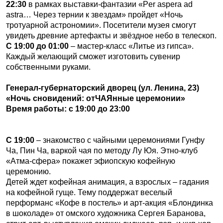
22:30
в рамках выставки-фантазии «Per aspera ad
astra… Через тернии к звездам» пройдет «Ночь
тротуарной астрономии». Посетители музея смогут
увидеть древние артефакты и звёздное небо в телескоп.
С 19:00 до 01:00
– мастер-класс «Литье из гипса».
Каждый желающий сможет изготовить сувенир
собственными руками.
Генерал-губернаторский дворец (ул. Ленина, 23)
«Ночь сновидений: отЧАЯнные церемонии»
Время работы: с 19:00 до 23:00
С 19:00
– знакомство с чайными церемониями Гунфу
Ча, Пин Ча, варкой чая по методу Лу Юя. Этно-клуб
«Атма-сфера» покажет эфиопскую кофейную
церемонию.
Детей ждет кофейная анимация, а взрослых – гадания
на кофейной гуще. Тему поддержат веселый
перформанс «Кофе в постель» и арт-акция «Блондинка
в шоколаде» от омского художника Сергея Баранова,