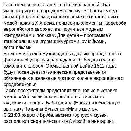
событием вечера станет театрализованный «Бал
императрицы» в парадном зале музея. Гости смогут
посмотреть костюмы, выполненные в соответствии с
модой начала XIX века, примерить элементы гардероба
европейского дворянства, поучиться модным
контрдансам и полькам. Для детей – программа с
танцевальными играми: жмурками, ручейками,
догонялками.
В одном из залов музея один за другим пройдет показ
фильмов «Гусарская баллада» и «О бедном гусаре
замолвите слово». Отечественной войне 1812 года
будут посвящены экзотические представления
облаченных в железные доспехи воинов европейского
средневековья.
Также посетителям представят две новые выставки
музея: «Моя молитва» известного армянского
художника Геворга Бабаханяна (Endza) и юбилейную
выставку Татьяны Бугаенко «Мир в цвете».
С 21:00
рядом с Врубелевским корпусом музея
расположит свои телескопы «Омский планетарий».