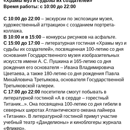
«Храмы муз и судьбы их создателей»
Время работы: с 10:00 до 22:00
С 10:00 до 22:00
– экскурсии по экспозиции музея,
художественный аттракцион с созданием портрета-
коллажа.
В 10:00 и в 15:00
– конкурсы рисунков на асфальте.
С 15:00 до 17:00
– литературная гостиная «Храмы муз и
судьбы их создателей», посвященная 100-летию со дня
основания Государственного музея изобразительных
искусств имени А. С. Пушкина и 165-летию со дня
рождения его основателя – Ивана Владимировича
Цветаева, а также 180-летию со дня рождения Павла
Михайловича Третьякова, основателя Государственной
Третьяковской галереи.
С 17:00 до 22:00
посетители смогут побывать в
литературной гостиной «А в сердце – горестный
Титаник...». Она посвящена 100-летию со дня гибели в
северных широтах Атлантического океана лайнера
«Титаник». В литературной гостиной примут участие
учебный театр «Данделионы» и киноблогеры журнала
«Фликер».