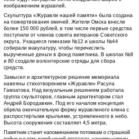
изображением журавлей.
Скульптура «Журавли нашей памяти» была создана
на пожертвования омичей. Жители Омска внесли
более 150 000 рублей, в том числе первые средства
поступили от членов совета ветеранов Советского
округа. Учащиеся гимназии №12 и школы №44
собирали макулатуру, чтобы перечислить
вырученные деньги в фонд памятника. В школах №8
и 80 создали волонтерские отряды для сбора
средств.
Замысел и архитектурное решение мемориала
навеяны стихотворением «Журавли» Расула
Гамзатова. Над визуальным решением работала
группа скульпторов, главным архитектором стал
Андрей Бородавкин. Под его началом концепция
обрела окончательную форму журавлиного клина с
распростертыми крыльями, устремленного в небо.
Высота сооружения составляет 4,5 метра.
Памятник станет напоминанием потомкам о страшной
войне и о том, какой ценой досталась нашему народу