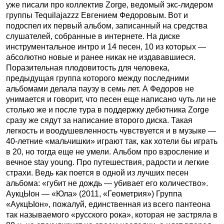
уже писали про коллектив Zorge, ведомый экс-лидером
группы Tequilajazzz Евгением Федоровым. Вот и
подоспел их первый альбом, записанный на средства
слушателей, собранные в интернете. На диске
инструментальное интро и 14 песен, 10 из которых —
абсолютно новые и ранее никак не издававшиеся.
Поразительная плодовитость для человека,
предыдущая группа которого между последними
альбомами делала паузу в семь лет. А Федоров не
унимается и говорит, что песен еще написано чуть ли не
столько же и после тура в поддержку дебютника Zorge
сразу же сядут за написание второго диска. Такая
легкость и воодушевленность чувствуется и в музыке —
40-летние «мальчишки» играют так, как хотели бы играть
в 20, но тогда еще не умели. Альбом про взросление и
вечное stay young. Про путешествия, радости и легкие
страхи. Ведь как поется в одной из лучших песен
альбома: «губит не дождь — убивает его количество».
АукцЫон — «Юла» (2011, «Геометрия») Группа
«АукцЫон», пожалуй, единственная из всего пантеона
так называемого «русского рока», которая не застряла в