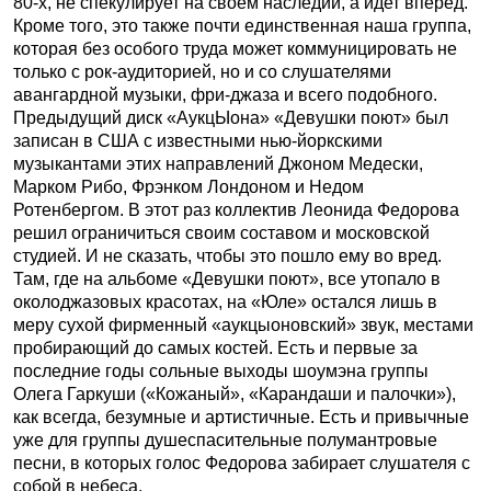
80-х, не спекулирует на своем наследии, а идет вперед.
Кроме того, это также почти единственная наша группа,
которая без особого труда может коммуницировать не
только с рок-аудиторией, но и со слушателями
авангардной музыки, фри-джаза и всего подобного.
Предыдущий диск «АукцЫона» «Девушки поют» был
записан в США с известными нью-йоркскими
музыкантами этих направлений Джоном Медески,
Марком Рибо, Фрэнком Лондоном и Недом
Ротенбергом. В этот раз коллектив Леонида Федорова
решил ограничиться своим составом и московской
студией. И не сказать, чтобы это пошло ему во вред.
Там, где на альбоме «Девушки поют», все утопало в
околоджазовых красотах, на «Юле» остался лишь в
меру сухой фирменный «аукцыоновский» звук, местами
пробирающий до самых костей. Есть и первые за
последние годы сольные выходы шоумэна группы
Олега Гаркуши («Кожаный», «Карандаши и палочки»),
как всегда, безумные и артистичные. Есть и привычные
уже для группы душеспасительные полумантровые
песни, в которых голос Федорова забирает слушателя с
собой в небеса.