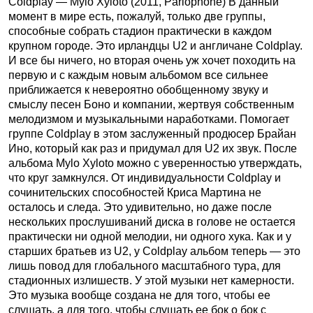
Coldplay — Mylo Xyloto (2011, Parlophone) В данный
момент в мире есть, пожалуй, только две группы,
способные собрать стадион практически в каждом
крупном городе. Это ирландцы U2 и англичане Coldplay.
И все бы ничего, но вторая очень уж хочет походить на
первую и с каждым новым альбомом все сильнее
приближается к невероятно обобщенному звуку и
смыслу песен Боно и компании, жертвуя собственным
мелодизмом и музыкальными наработками. Помогает
группе Coldplay в этом заслуженный продюсер Брайан
Ино, который как раз и придумал для U2 их звук. После
альбома Mylo Xyloto можно с уверенностью утверждать,
что круг замкнулся. От индивидуальности Coldplay и
сочинительских способностей Криса Мартина не
осталось и следа. Это удивительно, но даже после
нескольких прослушиваний диска в голове не остается
практически ни одной мелодии, ни одного хука. Как и у
старших братьев из U2, у Coldplay альбом теперь — это
лишь повод для глобального масштабного тура, для
стадионных излишеств. У этой музыки нет камерности.
Это музыка вообще создана не для того, чтобы ее
слушать, а для того, чтобы слушать ее бок о бок с