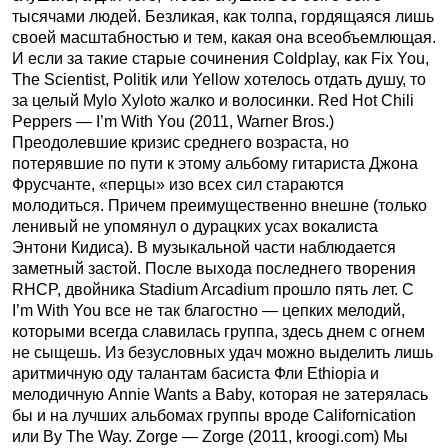
тысячами людей. Безликая, как толпа, гордящаяся лишь
своей масштабностью и тем, какая она всеобъемлющая.
И если за такие старые сочинения Coldplay, как Fix You,
The Scientist, Politik или Yellow хотелось отдать душу, то
за целый Mylo Xyloto жалко и волосинки. Red Hot Chili
Peppers — I’m With You (2011, Warner Bros.)
Преодолевшие кризис среднего возраста, но
потерявшие по пути к этому альбому гитариста Джона
Фрусчанте, «перцы» изо всех сил стараются
молодиться. Причем преимущественно внешне (только
ленивый не упомянул о дурацких усах вокалиста
Энтони Кидиса). В музыкальной части наблюдается
заметный застой. После выхода последнего творения
RHCP, двойника Stadium Arcadium прошло пять лет. С
I’m With You все не так благостно — цепких мелодий,
которыми всегда славилась группа, здесь днем с огнем
не сыщешь. Из безусловных удач можно выделить лишь
аритмичную оду талантам басиста Фли Ethiopia и
мелодичную Annie Wants a Baby, которая не затерялась
бы и на лучших альбомах группы вроде Californication
или By The Way. Zorge — Zorge (2011, kroogi.com) Мы