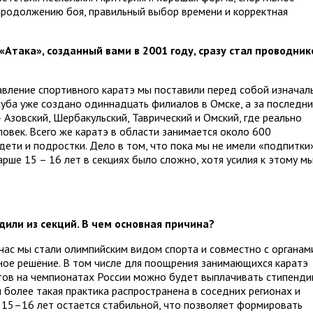
 продолжению боя, правильный выбор времени и корректная
Атака», созданный вами в 2001 году, сразу стал проводни
вление спортивного каратэ мы поставили перед собой изначаль
уба уже создано одиннадцать филиалов в Омске, а за последн
 Азовский, Шербакульский, Таврический и Омский, где реально
овек. Всего же каратэ в области занимается около 600
дети и подростки. Дело в том, что пока мы не имели «подпитки
арше 15 – 16 лет в секциях было сложно, хотя усилия к этому м
дили из секций. В чем основная причина?
йчас мы стали олимпийским видом спорта и совместно с органам
ьное решение. В том числе для поощрения занимающихся каратэ
атов на чемпионатах России можно будет выплачивать стипенд
м более такая практика распространена в соседних регионах и
 15–16 лет остается стабильной, что позволяет формировать