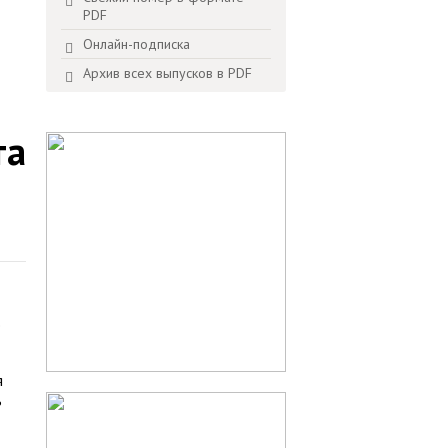
PDF
Онлайн-подписка
Архив всех выпусков в PDF
та
о
я
ь