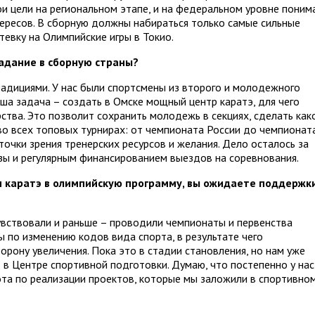
ои цели на региональном этапе, и на федеральном уровне поним
ересов. В сборную должны набираться только самые сильные
тевку на Олимпийские игры в Токио.
адание в сборную страны?
радициями. У нас были спортсмены из второго и молодежного
аша задача – создать в Омске мощный центр каратэ, для чего
рства. Это позволит сохранить молодежь в секциях, сделать как
 во всех топовых турнирах: от чемпионата России до чемпионат
точки зрения тренерских ресурсов и желания. Дело осталось за
ы и регулярным финансированием выездов на соревнования.
ием каратэ в олимпийскую программу, вы ожидаете поддержк
вствовали и раньше – проводили чемпионаты и первенства
 по изменению кодов вида спорта, в результате чего
рону увеличения. Пока это в стадии становления, но нам уже
 в Центре спортивной подготовки. Думаю, что постепенно у нас
та по реализации проектов, которые мы заложили в спортивно