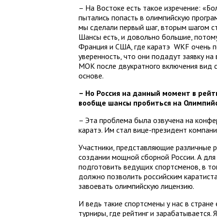
– На Востоке есть такое изречение: «Б
пытались попасть в олимпийскую програм
мы сделали первый шаг, вторым шагом с
Шансы есть, и довольно большие, потом
Франция и США, где каратэ WKF очень по
уверенность, что они подадут заявку н
МОК после двукратного включения вид 
основе.
– Но Россия на данный момент в рейт
вообще шансы пробиться на Олимпий
– Эта проблема была озвучена на конфе
каратэ. Им стал вице-президент компан
Участники, представляющие различные р
создании мощной сборной России. А для
подготовить ведущих спортсменов, в то
должно позволить российским каратиста
завоевать олимпийскую лицензию.
И ведь такие спортсмены у нас в стране 
турниры, где рейтинг и зарабатывается.