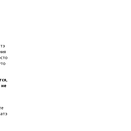
атэ
ния
осто
Это
ся,
 не
те
ратэ