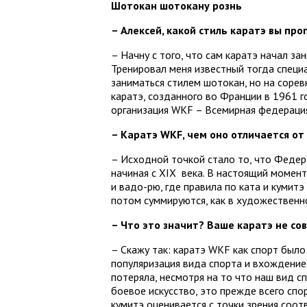
Шотокан шотокану рознь
– Алексей, какой стиль каратэ вы пр
– Начну с того, что сам каратэ начал за
Тренировал меня известный тогда специа
заниматься стилем шотокан, но на соре
каратэ, созданного во Франции в 1961 г
организация WKF – Всемирная федерация
– Каратэ WKF, чем оно отличается от
– Исходной точкой стало то, что Федер
начиная с XIX века. В настоящий момен
и вадо-рю, где правила по ката и кумитэ
потом суммируются, как в художественно
– Что это значит? Ваше каратэ не со
– Скажу так: каратэ WKF как спорт было
популяризация вида спорта и вхождение 
потеряла, несмотря на то что наш вид с
боевое искусство, это прежде всего спо
кумитэ оценивается с точки зрения соо