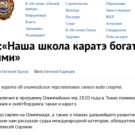
К 100-летию «Омской
Строительство
Образование
правды»
Культура
Закон и порядок
Информбюро
Наследие
ЖКХ
Власть
Спорт
Актуально
Экономика
К 300-летию Омска
Спецпроекты
Политакцент
Здоровье
Точка на карте
:«Наша школа каратэ бога
ями»
р
Евгений Орлов
Фото
Евгений Кармаев
каратэ об олимпийских перспективах своего вида спорта.
лючил в программу Олимпийских игр 2020 года в Токио помим
ния и скейтбординга также и каратэ.
едставлен на Олимпиаде, а также о планах дальнейшего развити
ионе нам рассказал судья международной категории, обладател
лексей Сорокин.