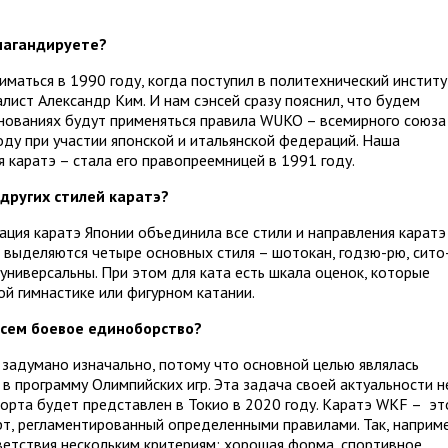
опагандируете?
ниматься в 1990 году, когда поступил в политехнический институ
лист Александр Ким. И нам сэнсей сразу пояснил, что будем
внованиях будут применяться правила WUKO – всемирного союза
оду при участии японской и итальянской федераций. Наша
 каратэ – стала его правопреемницей в 1991 году.
 других стилей каратэ?
ация каратэ Японии объединила все стили и направления каратэ
т выделяются четыре основных стиля – шотокан, годзю-рю, сито
 универсальны. При этом для ката есть шкала оценок, которые
й гимнастике или фигурном катании.
всем боевое единоборство?
 задумано изначально, потому что основной целью являлась
в программу Олимпийских игр. Эта задача своей актуальности н
порта будет представлен в Токио в 2020 году. Каратэ WKF – эт
рт, регламентированный определенными правилами. Так, наприме
тветствия нескольким критериям: хорошая форма, спортивное