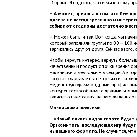
сборные. Я надеюсь, что и мы к этому пр
– А может, причина в том, что бум пр
далеко не всегда зрелищно и интересн
собирают стадионы достаточно жестки
– Может быть, и так. Вот когда мы начи
который заполняли группы по 80 – 100 ч
заряжались друг от друга. Сейчас этого, 
Чтобы вернуть интерес, вернуть болельщ
качественный продукт с точки зрения ор
мальчишки и девчонки – в секции. А вто
спорта складывается не только из колич
медиаструктурами, кадрами, профильным
конкурентоспособными с другими видами 
зависит от нас самих, нашего желания ра
Маленькими шажками
– «Новый пакет» видов спорта будет
Оргкомитеты последующих игр будут 
нынешнего формата. Не случится, чт