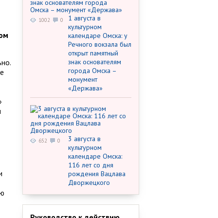
1 августа в
1002
0
культурном
ком
календаре Омска: у
Речного вокзала был
открыт памятный
но.
знак основателям
города Омска –
ие
монумент
«Держава»
»
ы
3 августа в
652
0
культурном
календаре Омска:
116 лет со дня
и
рождения Вацлава
Дворжецкого
ию
Руководство к действию