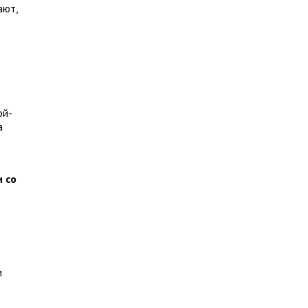
ают,
ой-
а
и со
м