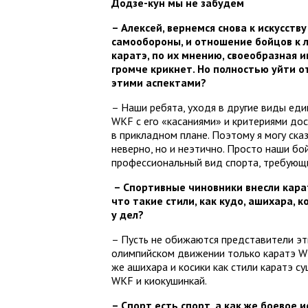
Додзе-кун мы не забудем
– Алексей, вернемся снова к искусств
самообороны, и отношение бойцов к л
каратэ, по их мнению, своеобразная и
громче крикнет. Но полностью уйти о
этими аспектами?
– Наши ребята, уходя в другие виды еди
WKF с его «касаниями» и критериями до
в прикладном плане. Поэтому я могу сказ
неверно, но и неэтично. Просто наши бой
профессиональный вид спорта, требующ
– Спортивные чиновники внесли карат
что такие стили, как кудо, ашихара, 
у дел?
– Пусть не обижаются представители эти
олимпийском движении только каратэ W
же ашихара и косики как стили каратэ су
WKF и киокушинкай.
– Спорт есть спорт, а как же боевое и