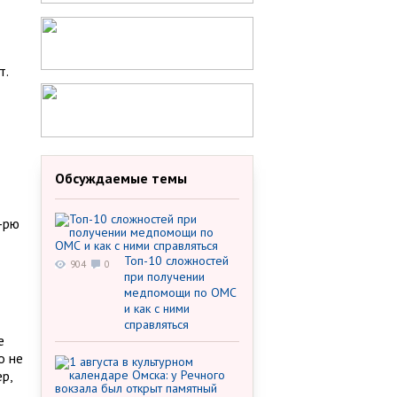
т.
Обсуждаемые темы
-рю
Топ-10 сложностей
904
0
при получении
медпомощи по ОМС
и как с ними
справляться
е
о не
р,