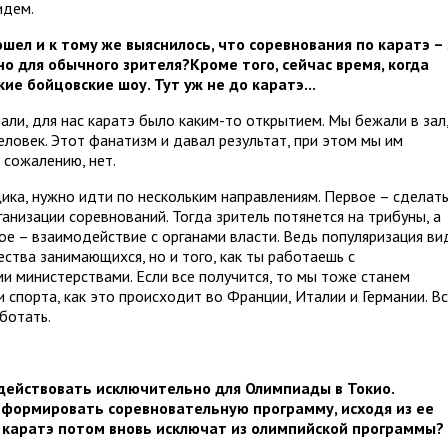
идем.
ошел и к тому же выяснилось, что соревнования по каратэ –
о для обычного зрителя?Кроме того, сейчас время, когда
е бойцовские шоу. Тут уж не до каратэ...
нали, для нас каратэ было каким-то открытием. Мы бежали в зал
еловек. Этот фанатизм и давал результат, при этом мы им
к сожалению, нет.
ика, нужно идти по нескольким направлениям. Первое – сделат
ганизации соревнований. Тогда зритель потянется на трибуны, а
рое – взаимодействие с органами власти. Ведь популяризация ви
ества занимающихся, но и того, как ты работаешь с
и министерствами. Если все получится, то мы тоже станем
спорта, как это происходит во Франции, Италии и Германии. В
ботать.
 действовать исключительно для Олимпиады в Токио.
формировать соревновательную программу, исходя из ее
о каратэ потом вновь исключат из олимпийской программы?