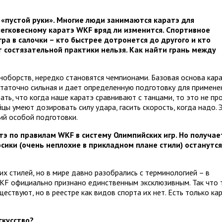
у «пустой руки». Многие люди занимаются каратэ для
егковесному каратэ WKF вряд ли изменится. Спортивное
гра в салочки – кто быстрее дотронется до другого и кто
т состязательной практики нельзя. Как найти грань между
ноборств, нередко становятся чемпионами. Базовая основа кар
статочно сильная и дает определенную подготовку для примене
ать, что когда наше каратэ сравнивают с танцами, то это не пр
цы умеют дозировать силу удара, гасить скорость, когда надо. 
ий особой подготовки.
э по правилам WKF в систему Олимпийских игр. Но получает
косики (очень неплохие в прикладном плане стили) останутся
х стилей, но в мире давно разобрались с терминологией – в
KF официально признано единственным эксклюзивным. Так что 
ществуют, но в реестре как видов спорта их нет. Есть только ка
скусство?