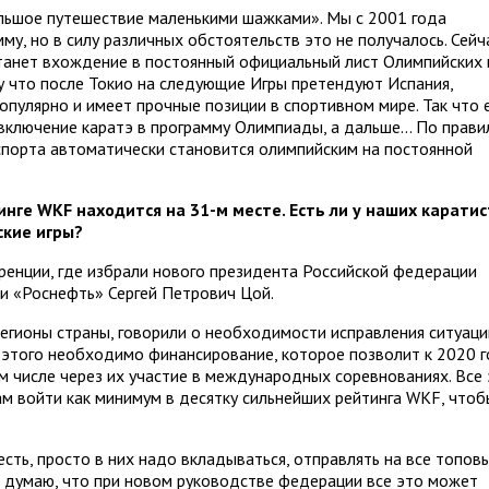
ольшое путешествие маленькими шажками». Мы с 2001 года
му, но в силу различных обстоятельств это не получалось. Сейч
танет вхождение в постоянный официальный лист Олимпийских и
у что после Токио на следующие Игры претендуют Испания,
пулярно и имеет прочные позиции в спортивном мире. Так что 
а включение каратэ в программу Олимпиады, а дальше… По прав
спорта автоматически становится олимпийским на постоянной
инге WKF находится на 31-м месте. Есть ли у наших карати
ские игры?
ренции, где избрали нового президента Российской федерации
ии «Роснефть» Сергей Петрович Цой.
егионы страны, говорили о необходимости исправления ситуаци
 этого необходимо финансирование, которое позволит к 2020 
м числе через их участие в международных соревнованиях. Все
м войти как минимум в десятку сильнейших рейтинга WKF, чтоб
есть, просто в них надо вкладываться, отправлять на все топов
 Я думаю, что при новом руководстве федерации все это может