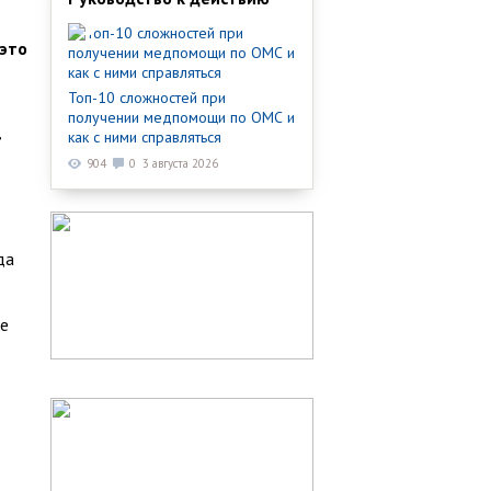
 это
Топ-10 сложностей при
получении медпомощи по ОМС и
,
как с ними справляться
904
0
3 августа 2026
ь
да
се