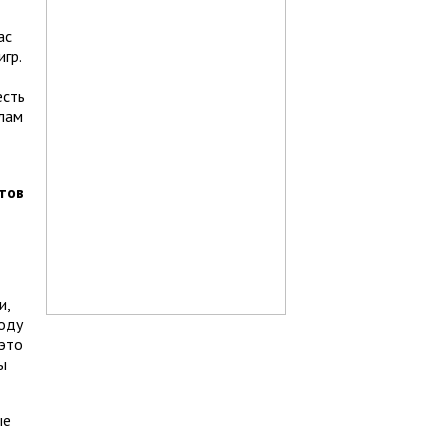
ас
гр.
есть
илам
стов
и,
году
 это
ы
ые