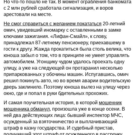
Но что-то пошло не так. В момент ограбления банкомата
с 2 млн рублей сработала сигнализация, и воров
арестовали на месте.
Не смог справиться с желанием покататься
20-летний
омич, увидевший иномарку с оставленными в замке
ключами зажигания. «Лифан-Смайл», к слову,
принадлежал 87-летнему пенсионеру, приехавшему в
гости к другу. Жажда прокатиться была столь велика, что
юноша забыл о том, что в принципе не умеет управлять
автомобилем. Угонщику чудом удалось проехать одну
улицу, а уже на следующей он протаранил несколько
припаркованных у обочины машин. Испугавшись, омич
решил покинуть авто, но во время аварии водительскую
дверь заклинило. Поэтому юноша вылез на улицу через
окно, где и попал в руки бдительных прохожих.
И самая поучительная история, в которой
мошенник
мошенника обманул
, произошла уже в конце осени. В
ней два действующих лица: бывший инспектор МЧС,
осужденный за взяточничество и выплачивающий
штраф в казну государства. И судебный пристав,
получавший этот штраф от осужденного в рассрочку,