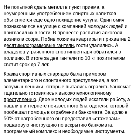
Не попыткой сдать металл в пункт приема, а
неумеренным употреблением спиртных напитков
объясняется еще одно похищение чугуна. Один омич
познакомился на улице с компанией молодых людей и
пригласил их в гости. В процессе распития алкоголя
возникла ссора. Побив хозяина квартиры и
прихватив 2
десятикилограммовые гантели
, гости удалились. А
владелец утраченного спортинвентаря обратился в
полицию. В итоге за две гантели по 10 кг похитителям
светит срок до 7 лет.
Кража спортивных снарядов была примером
элементарного и спонтанного преступления, а вот
злоумышленники, которые пытались ограбить банкомат,
тщательно готовились к высокотехнологичному
преступлению
. Двое молодых людей искатели работу, а
нашли в интернете неизвестного благодетеля, который
пообещал помощь в ограблении банкомата. За долю в
50% от награбленного он предоставил «стажерам»
пошаговую инструкцию по вскрытию банкомата,
программный комплекс и необходимые инструменты.