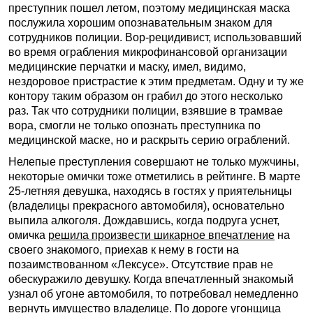
преступник пошел летом, поэтому медицинская маска
послужила хорошим опознавательным знаком для
сотрудников полиции. Вор-рецидивист, использовавший
во время ограбления микрофинансовой организации
медицинские перчатки и маску, имел, видимо,
нездоровое пристрастие к этим предметам. Одну и ту же
контору таким образом он грабил до этого несколько
раз. Так что сотрудники полиции, взявшие в трамвае
вора, смогли не только опознать преступника по
медицинской маске, но и раскрыть серию ограблений.
Нелепые преступления совершают не только мужчины,
некоторые омички тоже отметились в рейтинге. В марте
25-летняя девушка, находясь в гостях у приятельницы
(владелицы прекрасного автомобиля), основательно
выпила алкоголя. Дождавшись, когда подруга уснет,
омичка
решила произвести шикарное впечатление
на
своего знакомого, приехав к нему в гости на
позаимствованном «Лексусе». Отсутствие прав не
обескуражило девушку. Когда впечатленный знакомый
узнал об угоне автомобиля, то потребовал немедленно
вернуть имущество владелице. По дороге угонщица