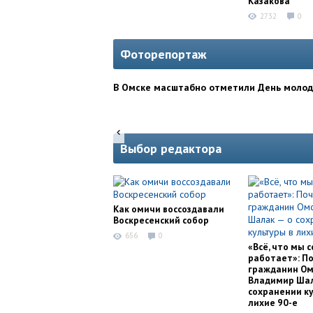
Казакова
2732
0
Фоторепортаж
В Омске масштабно отметили День моло
Выбор редактора
Как омичи воссоздавали
Воскресенский собор
656
0
«Всё, что мы с
работает»: П
гражданин Ом
Владимир Шал
сохранении ку
лихие 90-е