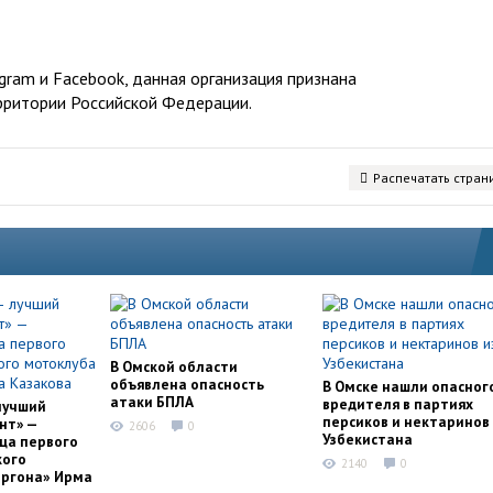
ram и Facebook, данная организация признана
рритории Российской Федерации.
Распечатать стран
В Омской области
объявлена опасность
В Омске нашли опасног
атаки БПЛА
вредителя в партиях
лучший
персиков и нектаринов 
нт» —
2606
0
Узбекистана
ца первого
кого
2140
0
оргона» Ирма