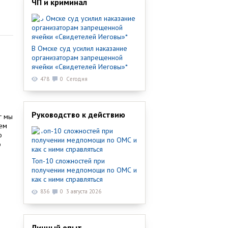
ЧП и криминал
В Омске суд усилил наказание
организаторам запрещенной
ячейки «Свидетелей Иеговы»*
478
0
Сегодня
Руководство к действию
г мы
ием
о
о
Топ-10 сложностей при
получении медпомощи по ОМС и
как с ними справляться
836
0
3 августа 2026
Личный опыт