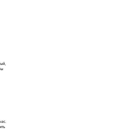
ый,
бы
час.
ить