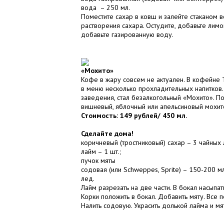
вода – 250 мл.
Поместите сахар в ковш и залейте стаканом 
растворения сахара. Остудите, добавьте ли
добавьте газированную воду.
«Мохито»
Кофе в жару совсем не актуален. В кофейне Tr
в меню несколько прохладительных напитков
заведения, стал безалкогольный «Мохито». П
вишневый, яблочный или апельсиновый мохит
Стоимость: 149 рублей/ 450 мл.
Сделайте дома!
коричневый (тростниковый) сахар – 3 чайных 
лайм – 1 шт.;
пучок мяты
содовая (или Schweppes, Sprite) – 150-200 м
лед.
Лайм разрезать на две части. В бокал насыпат
Корки положить в бокал. Добавить мяту. Все 
Налить содовую. Украсить долькой лайма и мя