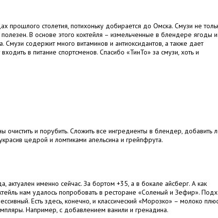
дах прошлого столетия, потихоньку добирается до Омска. Смузи не толь
 полезен. В основе этого коктейля – измельченные в блендере ягоды и
. Смузи содержит много витаминов и антиоксидантов, а также дает
входить в питание спортсменов. Спасибо «ТинТо» за смузи, хоть и
ны очистить и порубить. Сложить все ингредиенты в блендер, добавить л
 украсив цедрой и ломтиками апельсина и грейпфрута.
, актуален именно сейчас. За бортом +35, а в бокале айсберг. А как
ктейль нам удалось попробовать в ресторане «Соленый и Зефир». Подх
ссивный. Есть здесь, конечно, и классический «Морозко» – молоко плю
мпляры. Например, с добавлением ванили и гренадина.