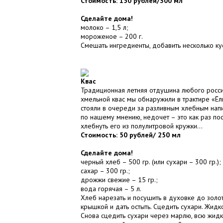
Стоимость: 150 рублей/300 мл
Сделайте дома!
молоко – 1,5 л;
мороженое – 200 г.
Смешать ингредиенты, добавить несколько кус
Квас
Традиционная летняя отдушина любого россиян
хмельной квас мы обнаружили в трактире «Ёлк
стояли в очереди за разливным хлебным напит
по нашему мнению, недочет – это как раз пос
хлебнуть его из полулитровой кружки…
Стоимость: 50 рублей/ 250 мл
Сделайте дома!
черный хлеб – 500 гр. (или сухари – 300 гр.);
сахар – 300 гр.;
дрожжи свежие – 15 гр.;
вода горячая – 5 л.
Хлеб нарезать и посушить в духовке до золот
крышкой и дать остыть. Сцедить сухари. Жидкос
Снова сцедить сухари через марлю, всю жидко