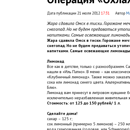
Дата публикации 21 июля 2012
17:31
Автор
М
Жара сдавила Омск в тиски. Горожане м
снегопад. Но не будем предаваться уто
напитками. Самые освежающие лимонады 
Жара сдавила Омск в тиски. Горожане ме
снегопад. Но не будем предаваться утоп
напитками. Самые освежающие лимонады и
Лимонад
Все как в детстве, только с разнообразием.
нашли в «Иль Патио». В меню – как классичес
«Клубничный лимонад». Также можно заказат
сока или лимонад синего цвета. Альтернати
Блю».
Лимонад вам принесут в литровом кувшине бе
исключительно неразбавленная живительная жид
Стоимость: от 125 до 150 рублей/ 1 л.
Сделайте дома!
сахар – 125 г;
сок лимонный (примерно 5 лимонов) – 250 мл
вода газированная (содовая или Schweppes)