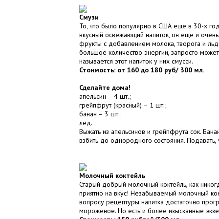
Смузи
То, что было популярно в США еще в 30-х го
вкусный освежающий напиток, он еще и очень
фрукты с добавлением молока, творога и льда
большое количество энергии, запросто может 
называется этот напиток у них смусси.
Стоимость: от 160 до 180 руб/ 300 мл.
Сделайте дома!
апельсин – 4 шт.;
грейпфрут (красный) – 1 шт.;
банан – 3 шт.;
лед.
Выжать из апельсинов и грейпфрута сок. Бана
взбить до однородного состояния. Подавать,
Молочный коктейль
Старый добрый молочный коктейль, как никогда
приятно на вкус! Незабываемый молочный ко
вопросу рецептуры напитка достаточно прогре
мороженое. Но есть и более изысканные экзе