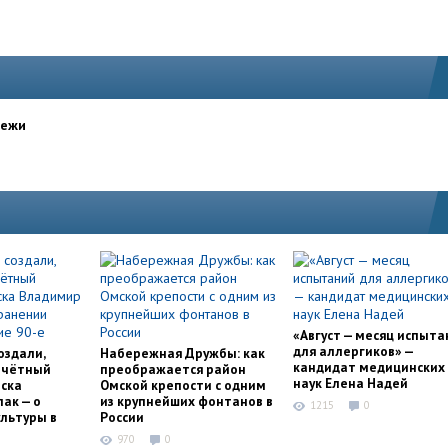
дежи
«Август — месяц испыта
для аллергиков» —
оздали,
Набережная Дружбы: как
кандидат медицинских
очётный
преображается район
наук Елена Надей
ска
Омской крепости с одним
ак — о
из крупнейших фонтанов в
1215
0
льтуры в
России
970
0