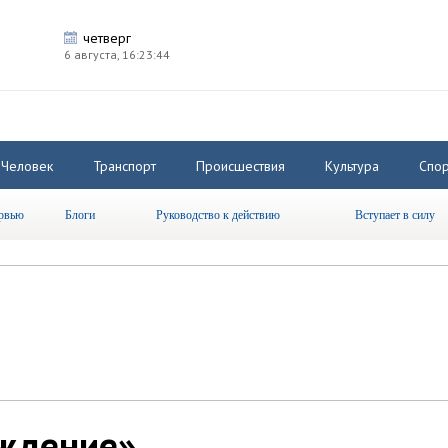
четверг
6 августа,
16:23:45
Человек
Транспорт
Происшествия
Культура
Спор
рвью
Блоги
Руководство к действию
Вступает в силу
ждение»