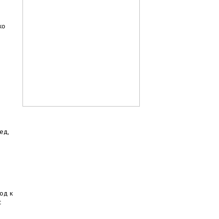
ко
ед,
од к
с