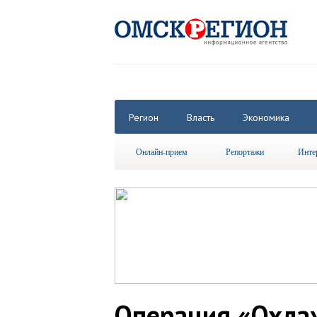
Регион
Власть
Экономика
Онлайн-прием
Репортажи
Инте
Операция «Охла