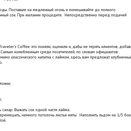
воды. Поставьте на медленный огонь и помешивайте до полного
монный сок. При желании процедите. Непосредственно перед подачей
aveler's Coffee это поняли, оценили и, дабы не терять клиентов, доба
. Самым излюбленным среди посетителей, по словам официантов
омимо классического напитка с лаймом, здесь вам предложат клубничный
о.
ложки;
л;
ь сахар. Выжать сок одной части лайма.
перемешать, немного потолочь листья мяты. Наполнить льдом на 1/3 бок
той.