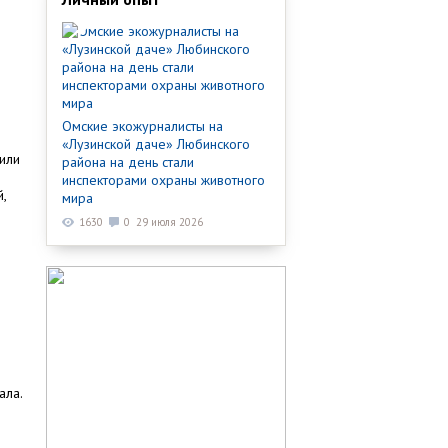
Омские экожурналисты на
«Лузинской даче» Любинского
вили
района на день стали
инспекторами охраны животного
,
мира
1630
0
29 июля 2026
ала.