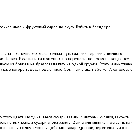
очков льда и фруктовый сироп по вкусу. Взбить в блендере.
ина – конечно же, квас. Темный, чуть сладкий, терпкий и немного
и-Палки». Вкус напитка моментально переносит во времена, когда все
ком из бочки и не брезговали пить из одной кружки. Кстати, единственн
уда, в которой здесь подают квас. Обычный стакан, 250 мл. А хотелось 
истого цвета. Получившиеся сухари залить 3 литрами кипятка, закрыть
ть не выливать, а сухари снова залить 2 литрами кипятка и оставить на 
сть слить в одну емкость, добавить сахар, дрожжи, перемешать и остав