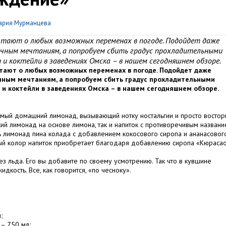
ария Мурманцева
ечтают о любых возможных переменах в погоде. Подойдет даже
пичным мечтаниям, а попробуем сбить градус прохладительными
и коктейли в заведениях Омска – в нашем сегодняшнем обзоре.
чтают о любых возможных переменах в погоде. Подойдет даже
ичным мечтаниям, а попробуем сбить градус прохладительными
 коктейли в заведениях Омска – в нашем сегодняшнем обзоре.
 Самый домашний лимонад, вызывающий нотку ностальгии и просто востор
кий лимонад на основе лимона, так и напиток с противоречивым назван
ь лимонад пина колада с добавлением кокосового сиропа и ананасовог
вный колор напиток приобретает благодаря добавлению сиропа «Кюраса
з льда. Его вы добавите по своему усмотрению. Так что в кувшине
кость. Все, как говорится, «по чесноку».
;
 – 750 мл;