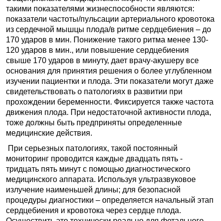
такими показателями жизнеспособности являются:
показатели частоты/пульсации артериального кровотока
из сердечной мышцы плода/в ритме сердцебиения – до
170 ударов в мин. Понижение такого ритма менее 130-
120 ударов в мин., или повышение сердцебиения
свыше 170 ударов в минуту, дает врачу-акушеру все
основания для принятия решения о более углубленном
изучении пациентки и плода. Эти показатели могут даже
свидетельствовать о патологиях в развитии при
прохождении беременности. Фиксируется также частота
движения плода. При недостаточной активности плода,
тоже должны быть предприняты определенные
медицинские действия.
При серьезных патологиях, такой постоянный
мониторинг проводится каждые двадцать пять -
тридцать пять минут с помощью диагностического
медицинского аппарата. Используя ультразвуковое
излучение наименьшей длины; для безопасной
процедуры диагностики – определяется начальный этап
сердцебиения и кровотока через сердце плода.
Осуществить это технически реально для фетального