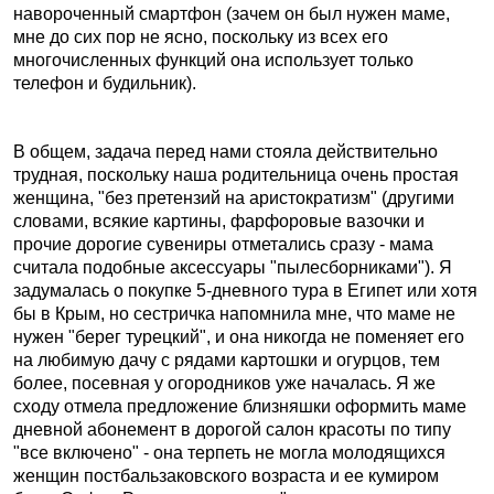
навороченный смартфон (зачем он был нужен маме,
мне до сих пор не ясно, поскольку из всех его
многочисленных функций она использует только
телефон и будильник).
В общем, задача перед нами стояла действительно
трудная, поскольку наша родительница очень простая
женщина, "без претензий на аристократизм" (другими
словами, всякие картины, фарфоровые вазочки и
прочие дорогие сувениры отметались сразу - мама
считала подобные аксессуары "пылесборниками"). Я
задумалась о покупке 5-дневного тура в Египет или хотя
бы в Крым, но сестричка напомнила мне, что маме не
нужен "берег турецкий", и она никогда не поменяет его
на любимую дачу с рядами картошки и огурцов, тем
более, посевная у огородников уже началась. Я же
сходу отмела предложение близняшки оформить маме
дневной абонемент в дорогой салон красоты по типу
"все включено" - она терпеть не могла молодящихся
женщин постбальзаковского возраста и ее кумиром