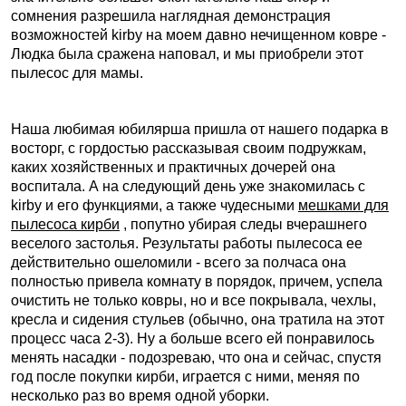
сомнения разрешила наглядная демонстрация
возможностей kirby на моем давно нечищенном ковре -
Людка была сражена наповал, и мы приобрели этот
пылесос для мамы.
Наша любимая юбилярша пришла от нашего подарка в
восторг, с гордостью рассказывая своим подружкам,
каких хозяйственных и практичных дочерей она
воспитала. А на следующий день уже знакомилась с
kirby и его функциями, а также чудесными
мешками для
пылесоса кирби
, попутно убирая следы вчерашнего
веселого застолья. Результаты работы пылесоса ее
действительно ошеломили - всего за полчаса она
полностью привела комнату в порядок, причем, успела
очистить не только ковры, но и все покрывала, чехлы,
кресла и сидения стульев (обычно, она тратила на этот
процесс часа 2-3). Ну а больше всего ей понравилось
менять насадки - подозреваю, что она и сейчас, спустя
год после покупки кирби, играется с ними, меняя по
несколько раз во время одной уборки.