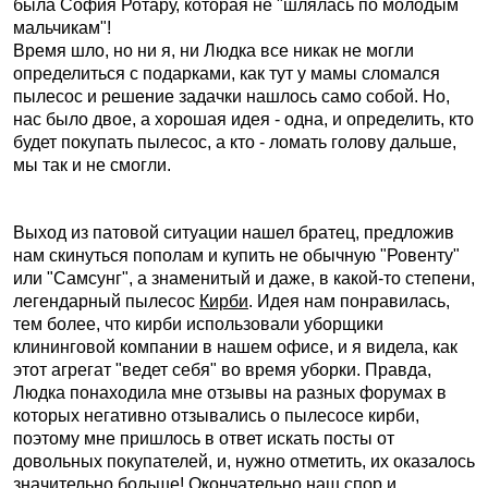
была София Ротару, которая не "шлялась по молодым
мальчикам"!
Время шло, но ни я, ни Людка все никак не могли
определиться с подарками, как тут у мамы сломался
пылесос и решение задачки нашлось само собой. Но,
нас было двое, а хорошая идея - одна, и определить, кто
будет покупать пылесос, а кто - ломать голову дальше,
мы так и не смогли.
Выход из патовой ситуации нашел братец, предложив
нам скинуться пополам и купить не обычную "Ровенту"
или "Самсунг", а знаменитый и даже, в какой-то степени,
легендарный пылесос
Кирби
. Идея нам понравилась,
тем более, что кирби использовали уборщики
клининговой компании в нашем офисе, и я видела, как
этот агрегат "ведет себя" во время уборки. Правда,
Людка понаходила мне отзывы на разных форумах в
которых негативно отзывались о пылесосе кирби,
поэтому мне пришлось в ответ искать посты от
довольных покупателей, и, нужно отметить, их оказалось
значительно больше! Окончательно наш спор и