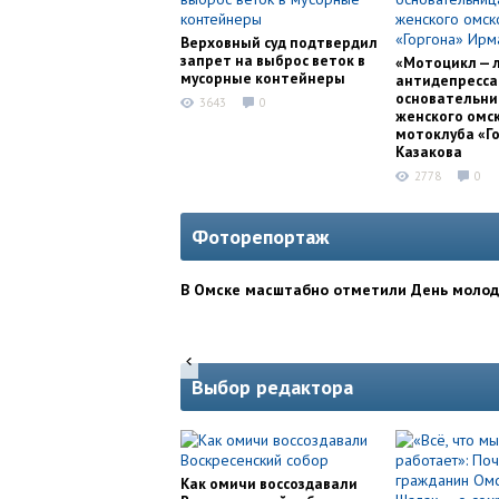
Верховный суд подтвердил
запрет на выброс веток в
«Мотоцикл — 
мусорные контейнеры
антидепресса
основательни
3643
0
женского омс
мотоклуба «Г
Казакова
2778
0
Фоторепортаж
В Омске масштабно отметили День моло
Выбор редактора
Как омичи воссоздавали