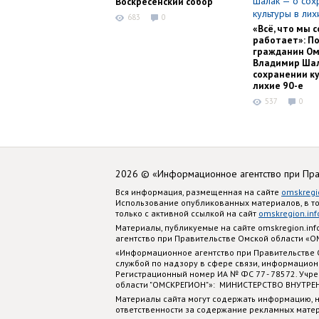
Воскресенский собор
683
0
«Всё, что мы с
работает»: П
гражданин Ом
Владимир Шал
сохранении ку
лихие 90-е
537
0
2026 © «Информационное агентство при Пр
Вся информация, размещенная на сайте
omskregi
Использование опубликованных материалов, в т
только с активной ссылкой на сайт
omskregion.inf
Материалы, публикуемые на сайте omskregion.i
агентство при Правительстве Омской области «
«Информационное агентство при Правительстве
службой по надзору в сфере связи, информацион
Регистрационный номер ИА № ФС 77 - 78572. Учр
области "ОМСКРЕГИОН"»: МИНИСТЕРСТВО ВНУТРЕ
Материалы сайта могут содержать информацию, н
ответственности за содержание рекламных мате