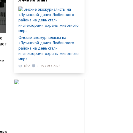
Омские экожурналисты на
ие
«Лузинской даче» Любинского
лает
района на день стали
инспекторами охраны животного
мира
ие
1633
0
29 июля 2026
ядка