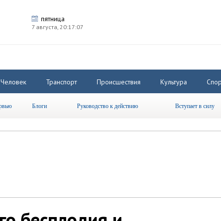
пятница
7 августа,
20:17:08
Человек
Транспорт
Происшествия
Культура
Спор
рвью
Блоги
Руководство к действию
Вступает в силу
го бесплодия и