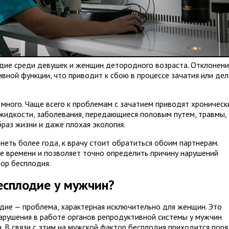
дие среди девушек и женщин детородного возраста. Отклонен
вной функции, что приводит к сбою в процессе зачатия или де
много. Чаще всего к проблемам с зачатием приводят хроническ
 жидкости, заболевания, передающиеся половым путем, травмы,
раз жизни и даже плохая экология.
еть более года, к врачу стоит обратиться обоим партнерам.
е времени и позволяет точно определить причину нарушений
ор бесплодия.
бесплодие у мужчин?
дие — проблема, характерная исключительно для женщин. Это
арушения в работе органов репродуктивной системы у мужчин
н. В связи с этим на мужской фактор бесплодия приходится пор