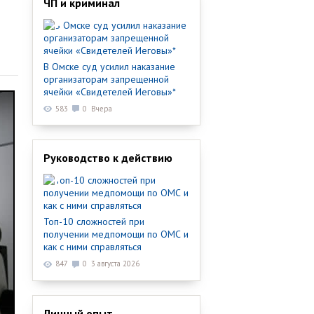
ЧП и криминал
В Омске суд усилил наказание
организаторам запрещенной
ячейки «Свидетелей Иеговы»*
583
0
Вчера
Руководство к действию
Топ-10 сложностей при
получении медпомощи по ОМС и
как с ними справляться
847
0
3 августа 2026
Личный опыт