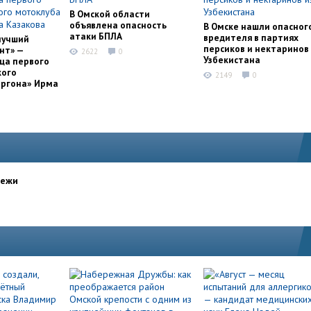
В Омской области
объявлена опасность
В Омске нашли опасног
атаки БПЛА
вредителя в партиях
лучший
персиков и нектаринов 
нт» —
2622
0
Узбекистана
ца первого
кого
2149
0
оргона» Ирма
дежи