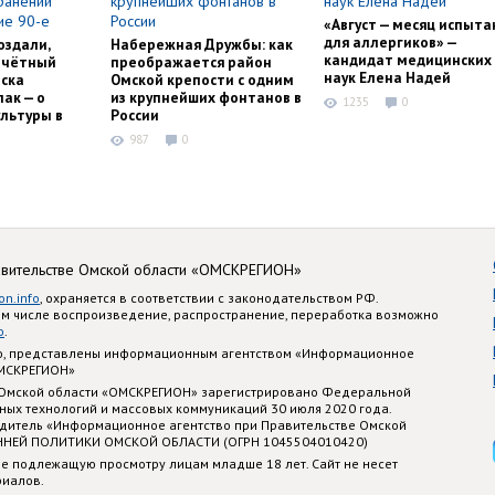
«Август — месяц испыта
для аллергиков» —
оздали,
Набережная Дружбы: как
кандидат медицинских
очётный
преображается район
наук Елена Надей
ска
Омской крепости с одним
ак — о
из крупнейших фонтанов в
1235
0
льтуры в
России
987
0
авительстве Омской области «ОМСКРЕГИОН»
on.info
, охраняется в соответствии с законодательством РФ.
ом числе воспроизведение, распространение, переработка возможно
o
.
nfo, представлены информационным агентством «Информационное
ОМСКРЕГИОН»
 Омской области «ОМСКРЕГИОН» зарегистрировано Федеральной
ных технологий и массовых коммуникаций 30 июля 2020 года.
едитель «Информационное агентство при Правительстве Омской
ННЕЙ ПОЛИТИКИ ОМСКОЙ ОБЛАСТИ (ОГРН 1045504010420)
е подлежащую просмотру лицам младше 18 лет. Сайт не несет
риалов.