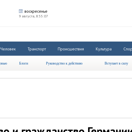
воскресенье
9 августа,
8:55:07
Человек
Транспорт
Происшествия
Культура
Спор
рвью
Блоги
Руководство к действию
Вступает в силу
во и гражданство Германии