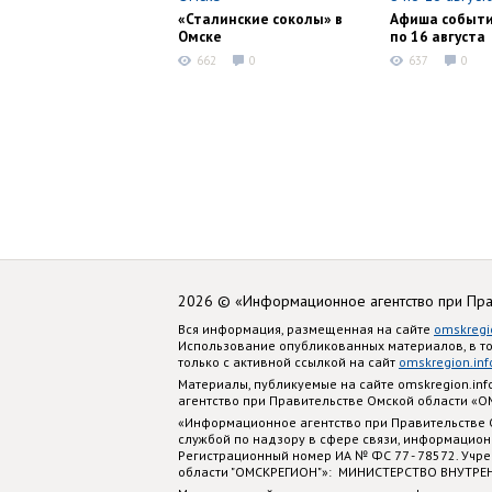
«Сталинские соколы» в
Афиша событи
Омске
по 16 августа
662
0
637
0
2026 © «Информационное агентство при Пр
Вся информация, размещенная на сайте
omskregi
Использование опубликованных материалов, в т
только с активной ссылкой на сайт
omskregion.inf
Материалы, публикуемые на сайте omskregion.i
агентство при Правительстве Омской области «
«Информационное агентство при Правительстве
службой по надзору в сфере связи, информацион
Регистрационный номер ИА № ФС 77 - 78572. Учр
области "ОМСКРЕГИОН"»: МИНИСТЕРСТВО ВНУТРЕ