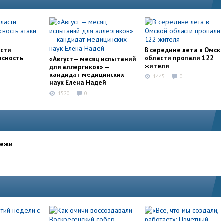
асти
В середине лета в Омск
асность
области пропали 122
«Август — месяц испытаний
жителя
для аллергиков» —
кандидат медицинских
1445
0
наук Елена Надей
1520
0
дежи