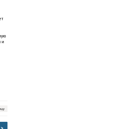
ет
ную
 и
ицу
>