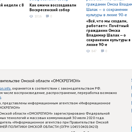
й недели с 8
Как омичи воссоздавали
Воскресенский собор
1016
0
«Всё, что мы создали,
работает»: Почётный
гражданин Омска
Владимир Шалак — о
сохранении культуры в
лихие 90-е
847
0
авительстве Омской области «ОМСКРЕГИОН»
on.info
, охраняется в соответствии с законодательством РФ.
ом числе воспроизведение, распространение, переработка возможно
o
.
nfo, представлены информационным агентством «Информационное
ОМСКРЕГИОН»
 Омской области «ОМСКРЕГИОН» зарегистрировано Федеральной
ных технологий и массовых коммуникаций 30 июля 2020 года.
едитель «Информационное агентство при Правительстве Омской
ННЕЙ ПОЛИТИКИ ОМСКОЙ ОБЛАСТИ (ОГРН 1045504010420)