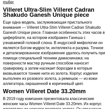
muller
.
Villeret Ultra-Slim Villeret Cadran
Shakudo Ganesh Unique piece
Еще одна модель, заслуживающая пристального
внимания — Villeret Ultra-Slim Villeret Cadran Shakudo
Ganesh Unique piece. Главная особенность этих часов в
циферблате, на котором изображен Ганеша с
узнаваемой головой слона. В индусской мифологии он
является Богом мудрости, интеллекта и разума. Точное
и детализированное изображение удалось получить при
помощи специальной техники дамаскинажа: на
поверхности мастер ручным способом наносит
гравировку, а затем насекает бороздки в которые
вковываются тонкие нити из золота. Корпус изделия
выполнен из розового золота, а ремешок — из кожи
аллигатора, окрашенной в коричневый цвет.
Women Villeret Date 33.20mm
В 2019 году компания презентовала классические
женские часы Women Villeret Date 33.20mm. Их корпус
изготовлен из нежного розового золота. Он органично