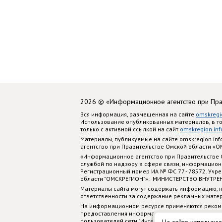
2026 © «Информационное агентство при Пр
Вся информация, размещенная на сайте
omskregi
Использование опубликованных материалов, в т
только с активной ссылкой на сайт
omskregion.inf
Материалы, публикуемые на сайте omskregion.i
агентство при Правительстве Омской области «
«Информационное агентство при Правительстве
службой по надзору в сфере связи, информацион
Регистрационный номер ИА № ФС 77 - 78572. Учр
области "ОМСКРЕГИОН"»: МИНИСТЕРСТВО ВНУТРЕ
Материалы сайта могут содержать информацию, н
ответственности за содержание рекламных мате
На информационном ресурсе применяются реком
предоставления информации на основе сбора, си
пользователей сети "Интернет", находящихся на