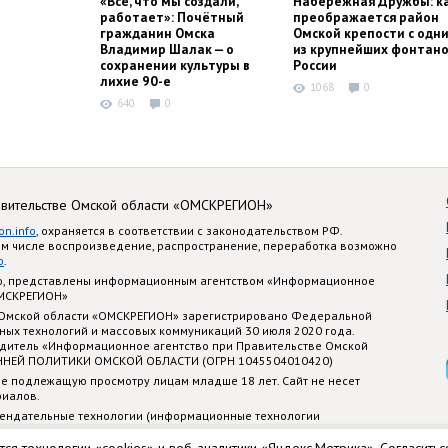
«Всё, что мы создали,
Набережная Дружбы: к
работает»: Почётный
преображается район
гражданин Омска
Омской крепости с одн
Владимир Шалак — о
из крупнейших фонтано
сохранении культуры в
России
лихие 90-е
1068
0
640
0
авительстве Омской области «ОМСКРЕГИОН»
on.info
, охраняется в соответствии с законодательством РФ.
ом числе воспроизведение, распространение, переработка возможно
o
.
nfo, представлены информационным агентством «Информационное
ОМСКРЕГИОН»
 Омской области «ОМСКРЕГИОН» зарегистрировано Федеральной
ных технологий и массовых коммуникаций 30 июля 2020 года.
едитель «Информационное агентство при Правительстве Омской
ННЕЙ ПОЛИТИКИ ОМСКОЙ ОБЛАСТИ (ОГРН 1045504010420)
е подлежащую просмотру лицам младше 18 лет. Сайт не несет
риалов.
ендательные технологии (информационные технологии
стематизации и анализа сведений, относящихся к предпочтениям
 территории Российской Федерации)