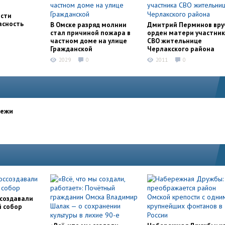
асти
асность
В Омске разряд молнии
Дмитрий Перминов вру
стал причиной пожара в
орден матери участни
частном доме на улице
СВО жительнице
Гражданской
Черлакского района
2029
0
2011
0
дежи
ссоздавали
й собор