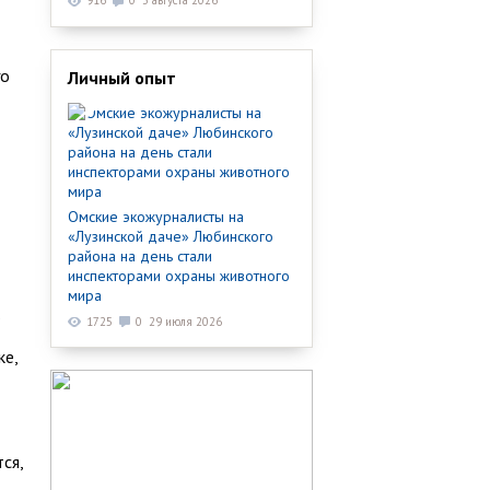
916
0
3 августа 2026
го
Личный опыт
Омские экожурналисты на
«Лузинской даче» Любинского
района на день стали
инспекторами охраны животного
мира
1725
0
29 июля 2026
ке,
ся,