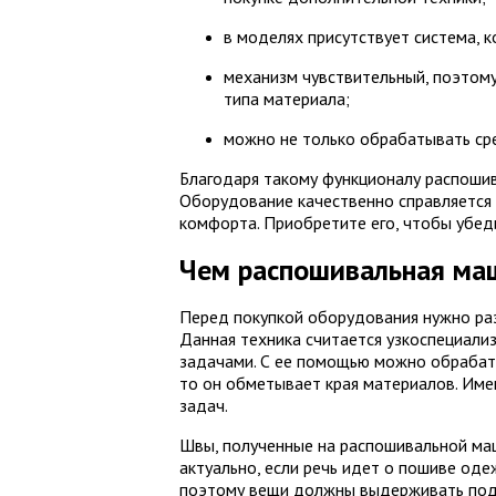
в моделях присутствует система, 
механизм чувствительный, поэтому
типа материала;
можно не только обрабатывать сре
Благодаря такому функционалу распоши
Оборудование качественно справляется 
комфорта. Приобретите его, чтобы убеди
Чем распошивальная маш
Перед покупкой оборудования нужно разо
Данная техника считается узкоспециали
задачами. С ее помощью можно обрабаты
то он обметывает края материалов. Име
задач.
Швы, полученные на распошивальной ма
актуально, если речь идет о пошиве оде
поэтому вещи должны выдерживать подо