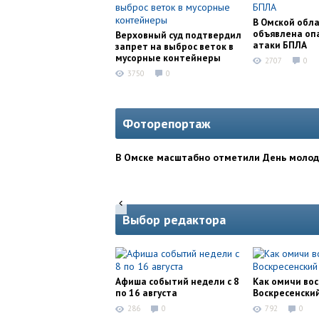
В Омской обл
объявлена оп
Верховный суд подтвердил
атаки БПЛА
запрет на выброс веток в
мусорные контейнеры
2707
0
3750
0
Фоторепортаж
В Омске масштабно отметили День моло
Выбор редактора
Афиша событий недели с 8
Как омичи во
по 16 августа
Воскресенски
286
0
792
0