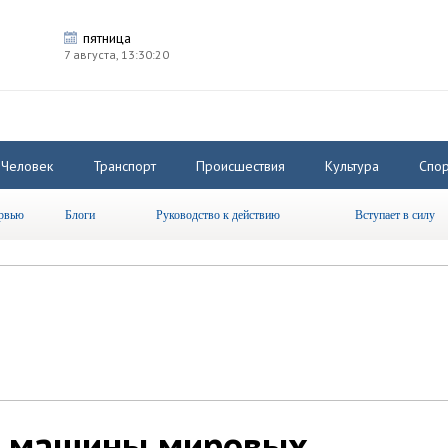
пятница
7 августа,
13:30:20
Человек
Транспорт
Происшествия
Культура
Спор
рвью
Блоги
Руководство к действию
Вступает в силу
е машины мировых