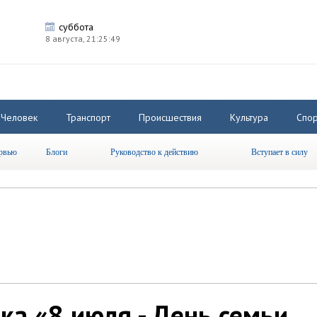
суббота
8 августа,
21:25:49
Человек
Транспорт
Происшествия
Культура
Спор
рвью
Блоги
Руководство к действию
Вступает в силу
ка «8 июля - День семьи,