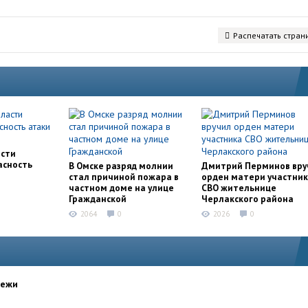
Распечатать стран
асти
асность
В Омске разряд молнии
Дмитрий Перминов вру
стал причиной пожара в
орден матери участни
частном доме на улице
СВО жительнице
Гражданской
Черлакского района
2064
0
2026
0
дежи