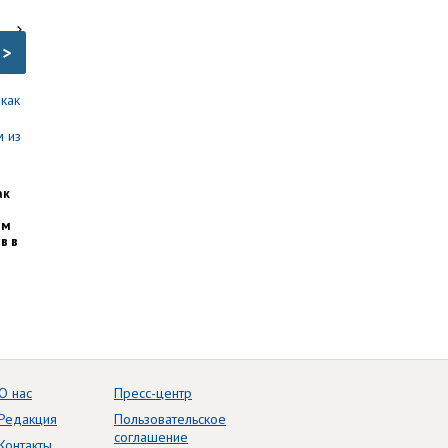
>
ак
им
в в
О нас
Пресс-центр
Редакция
Пользовательское
соглашение
Контакты