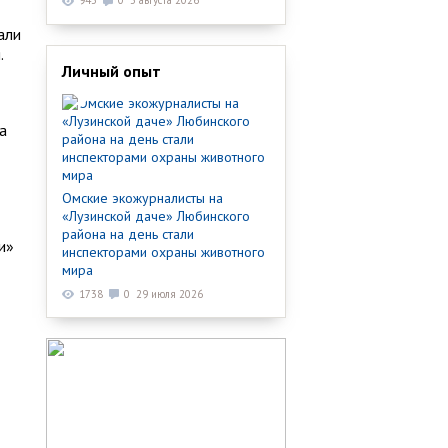
943
0
3 августа 2026
али
.
Личный опыт
а
Омские экожурналисты на
«Лузинской даче» Любинского
района на день стали
и»
инспекторами охраны животного
мира
1738
0
29 июля 2026