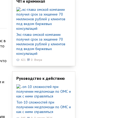
ЧП и криминал
Экс-глава омской компании
получил срок за хищение 70
с в
миллионов рублей у клиентов
кто
под видом биржевых
консультаций
 что
421
0
Вчера
Руководство к действию
и и
Топ-10 сложностей при
получении медпомощи по ОМС и
как с ними справляться
аля