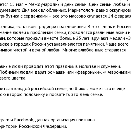
ается 15 мая – Международный день семьи. День семьи, любви и
шумевшего Дня всех влюбленных. Маркетологи давно оккупиров
трибутика с сердечками – все это массово скупается 14 февраля
аздника, есть свои традиции празднования. В этот день в России
мание людей к проблемам семьи, проводятся различные акции и
ьям, которые прожили вместе больше 25 лет, вручают медали «З
также в городах России устанавливаются памятники. Чаще всего
 символ чистой и вечной любви. Многие влюбленные стараются
авные люди проводят этот праздник в молитве и служении.
 Любимым людям дарят ромашки или «февроньки». «Февронькам
вого цветка.
ется в каждой российской семье, но 8 июля может стать еще
ою второю половинку и посвятить это день семье.
ram и Facebook, данная организация признана
рритории Российской Федерации.