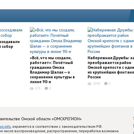
ссоздавали
й собор
«Всё, что мы создали,
Набережная Дружбы: к
работает»: Почётный
преображается район
гражданин Омска
Омской крепости с одн
Владимир Шалак — о
из крупнейших фонтано
сохранении культуры в
России
лихие 90-е
1098
0
678
0
авительстве Омской области «ОМСКРЕГИОН»
on.info
, охраняется в соответствии с законодательством РФ.
ом числе воспроизведение, распространение, переработка возможно