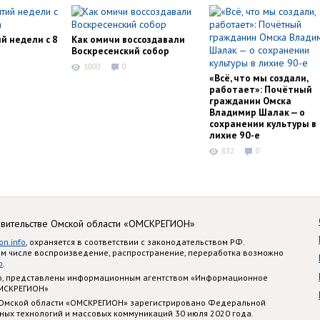
й недели с 8
Как омичи воссоздавали
Воскресенский собор
1000
0
«Всё, что мы создали,
работает»: Почётный
гражданин Омска
Владимир Шалак — о
сохранении культуры в
лихие 90-е
832
0
авительстве Омской области «ОМСКРЕГИОН»
on.info
, охраняется в соответствии с законодательством РФ.
ом числе воспроизведение, распространение, переработка возможно
o
.
nfo, представлены информационным агентством «Информационное
ОМСКРЕГИОН»
 Омской области «ОМСКРЕГИОН» зарегистрировано Федеральной
ных технологий и массовых коммуникаций 30 июля 2020 года.