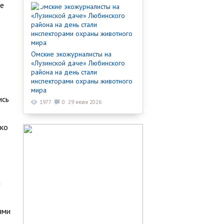
ые
Омские экожурналисты на
«Лузинской даче» Любинского
района на день стали
инспекторами охраны животного
мира
ись
1977
0
29 июля 2026
ько
й
ями