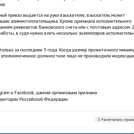
ия.
ный приказ выдается на руки взыскателю, взыскатель может
зацию алиментоплательщика. Кроме оригинала исполнительного
занием реквизитов банковского счета или с почтовым адресом. 
аботы, в суде нужно взять несколько экземпляров исполнитель
олько за последние 3 года. Когда размер прожиточного миним
и уполномоченное должностное лицо не производили индексаци
ram и Facebook, данная организация признана
рритории Российской Федерации.
Распечатать стран