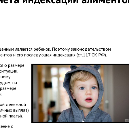
щенным является ребенок. Поэтому законодательством
нтов и его последующая индексация (ст.117 СК РФ).
я о размере
ситуации,
дному
судом, на
 размере
и.
дой денежной
сячных выплат)
ной платы).
жение о