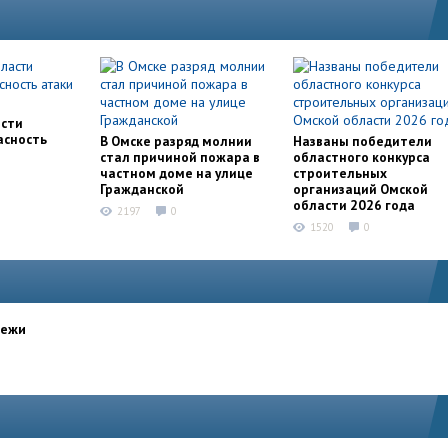
асти
асность
В Омске разряд молнии
Названы победители
стал причиной пожара в
областного конкурса
частном доме на улице
строительных
Гражданской
организаций Омской
области 2026 года
2197
0
1520
0
дежи