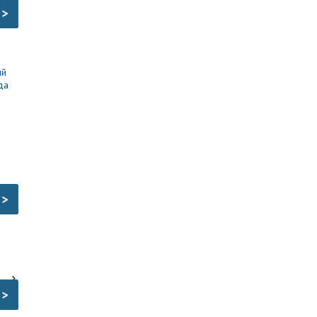
>
>
>