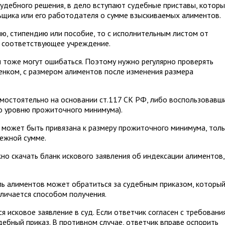
судебного решения, в дело вступают судебные приставы, котор
ьщика или его работодателя о сумме взыскиваемых алиментов.
ю, стипендию или пособие, то с исполнительным листом от
в соответствующее учреждение.
 тоже могут ошибаться. Поэтому нужно регулярно проверять
енком, с размером алиментов после изменения размера
мостоятельно на основании ст.117 СК РФ, либо воспользовавш
о уровню прожиточного минимума).
 может быть привязана к размеру прожиточного минимума, тол
ежной сумме.
но скачать бланк искового заявления об индексации алиментов,
ль алиментов может обратиться за судебным приказом, которы
тличается способом получения.
я исковое заявление в суд. Если ответчик согласен с требовани
удебный приказ. В противном случае, ответчик вправе оспорить