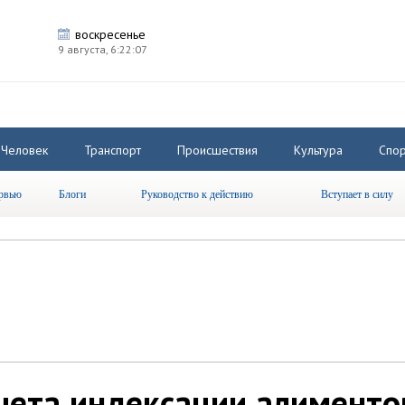
воскресенье
9 августа,
6:22:08
Человек
Транспорт
Происшествия
Культура
Спор
рвью
Блоги
Руководство к действию
Вступает в силу
чета индексации алименто