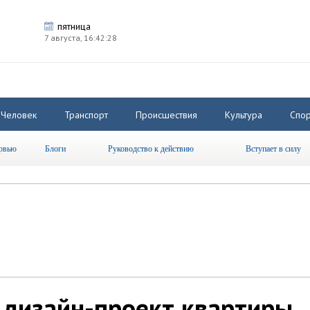
пятница
7 августа,
16:42:28
Человек
Транспорт
Происшествия
Культура
Спор
рвью
Блоги
Руководство к действию
Вступает в силу
 дизайн-проект квартиры