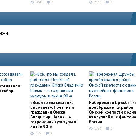
2041
0
2017
0
дежи
ссоздавали
й собор
«Всё, что мы создали,
Набережная Дружбы: к
работает»: Почётный
преображается район
гражданин Омска
Омской крепости с одн
Владимир Шалак — о
из крупнейших фонтано
сохранении культуры в
России
лихие 90-е
1083
0
655
0