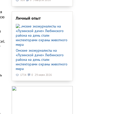
928
0
3 августа 2026
ая
всю
Личный опыт
я
el.
у
Омские экожурналисты на
«Лузинской даче» Любинского
района на день стали
инспекторами охраны животного
мира
е
ть
1734
0
29 июля 2026
в