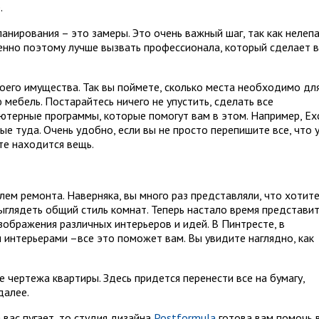
.
нирования – это замеры. Это очень важный шаг, так как нелеп
енно поэтому лучше вызвать профессионала, который сделает 
оего имущества. Так вы поймете, сколько места необходимо дл
 мебель. Постарайтесь ничего не упустить, сделать все
ютерные программы, которые помогут вам в этом. Например, Exc
ые туда. Очень удобно, если вы не просто перепишите все, что 
ате находится вещь.
ем ремонта. Наверняка, вы много раз представляли, что хотит
выглядеть общий стиль комнат. Теперь настало время представи
зображения различных интерьеров и идей. В Пинтресте, в
 интерьерами –все это поможет вам. Вы увидите наглядно, как
 чертежа квартиры. Здесь придется перенести все на бумагу,
далее.
 вас пугает, то студия дизайна
Postformula
готова вам помочь 