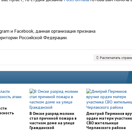
ram и Facebook, данная организация признана
рритории Российской Федерации.
Распечатать стран
асти
асность
В Омске разряд молнии
Дмитрий Перминов вру
стал причиной пожара в
орден матери участни
частном доме на улице
СВО жительнице
Гражданской
Черлакского района