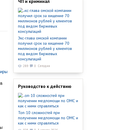
ЧП и криминал
Экс-глава омской компании
получил срок за хищение 70
миллионов рублей у клиентов
под видом биржевых
консультаций
289
0
Сегодня
тиры
 в
Руководство к действию
Топ-10 сложностей при
получении медпомощи по ОМС и
как с ними справляться
ты