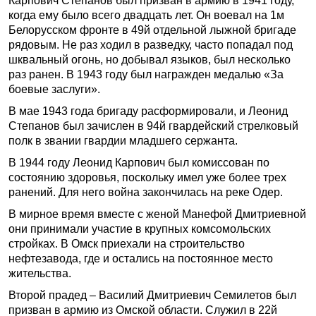
Карпович Степанов был призван в армию в 1941 году,
когда ему было всего двадцать лет. Он воевал на 1­м
Белорусском фронте в 49­й отдельной лыжной бригаде
рядовым. Не раз ходил в разведку, часто попадал под
шквальный огонь, но добывал языков, был несколько
раз ранен. В 1943 году был награжден медалью «За
боевые заслуги».
В мае 1943 года бригаду расформировали, и Леонид
Степанов был зачислен в 94­й гвардейский стрелковый
полк в звании гвардии младшего сержанта.
В 1944 году Леонид Карпович был комиссован по
состоянию здоровья, поскольку имел уже более трех
ранений. Для него война закончилась на реке Одер.
В мирное время вместе с женой Манефой Дмитриевной
они принимали участие в крупных комсомольских
стройках. В Омск приехали на строительство
нефтезавода, где и остались на постоянное место
жительства.
Второй прадед – Василий Дмитриевич Семилетов был
призван в армию из Омской области. Служил в 22­й