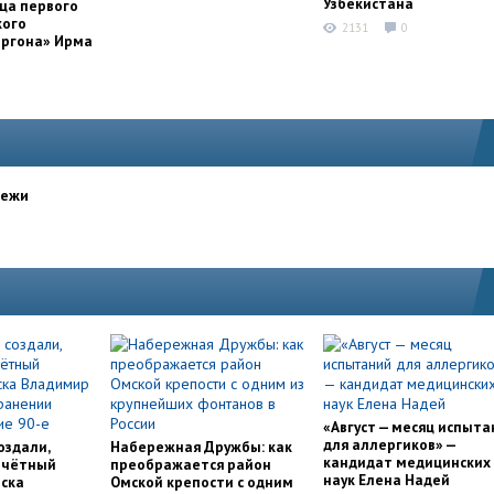
Узбекистана
ца первого
кого
2131
0
оргона» Ирма
дежи
«Август — месяц испыта
для аллергиков» —
оздали,
Набережная Дружбы: как
кандидат медицинских
очётный
преображается район
наук Елена Надей
ска
Омской крепости с одним