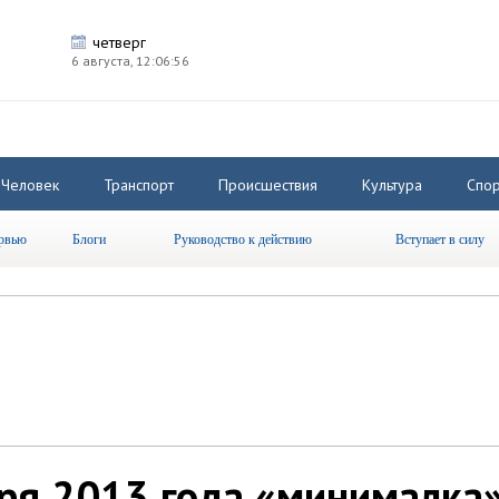
четверг
6 августа,
12:06:57
Человек
Транспорт
Происшествия
Культура
Спор
рвью
Блоги
Руководство к действию
Вступает в силу
аря 2013 года «минималка