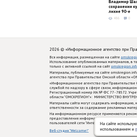
Владимир Шал
сохранении ку
лихие 90-е
486
0
2026 © «Информационное агентство при Пр
Вся информация, размещенная на сайте
omskregi
Использование опубликованных материалов, в т
только с активной ссылкой на сайт
omskregion.inf
Материалы, публикуемые на сайте omskregion.i
агентство при Правительстве Омской области «
«Информационное агентство при Правительстве
службой по надзору в сфере связи, информацион
Регистрационный номер ИА № ФС 77 - 78572. Учр
области "ОМСКРЕГИОН"»: МИНИСТЕРСТВО ВНУТРЕ
Материалы сайта могут содержать информацию, н
ответственности за содержание рекламных мате
На информационном ресурсе применяются реком
предоставления информации на основе сбора, си
пользователей сети "Интернет", находящихся на
На сайте использую
использованием и
Веб-студия "Welcome!"