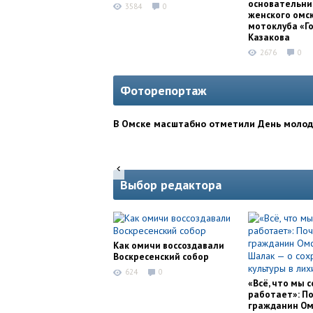
основательни
3584
0
женского омс
мотоклуба «Г
Казакова
2676
0
Фоторепортаж
В Омске масштабно отметили День моло
Выбор редактора
Как омичи воссоздавали
Воскресенский собор
624
0
«Всё, что мы с
работает»: П
гражданин Ом