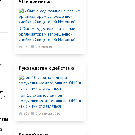
ЧП и криминал
В Омске суд усилил наказание
организаторам запрещенной
ячейки «Свидетелей Иеговы»*
159
0
Сегодня
ь,
Руководство к действию
 в
ых
Топ-10 сложностей при
с 1
получении медпомощи по ОМС и
как с ними справляться
818
0
3 августа 2026
латы
й
Личный опыт