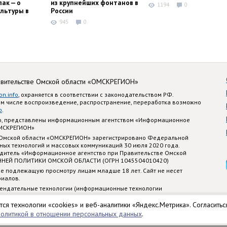
ак — о
из крупнейших фонтанов в
1194
0
льтуры в
России
945
0
авительстве Омской области «ОМСКРЕГИОН»
on.info
, охраняется в соответствии с законодательством РФ.
ом числе воспроизведение, распространение, переработка возможно
o
.
nfo, представлены информационным агентством «Информационное
ОМСКРЕГИОН»
 Омской области «ОМСКРЕГИОН» зарегистрировано Федеральной
ных технологий и массовых коммуникаций 30 июля 2020 года.
едитель «Информационное агентство при Правительстве Омской
ННЕЙ ПОЛИТИКИ ОМСКОЙ ОБЛАСТИ (ОГРН 1045504010420)
е подлежащую просмотру лицам младше 18 лет. Сайт не несет
риалов.
ендательные технологии (информационные технологии
стематизации и анализа сведений, относящихся к предпочтениям
 территории Российской Федерации)
тся технологии «cookies» и веб-аналитики «Яндекс.Метрика». Согласитьс
политикой в отношении персональных данных
.