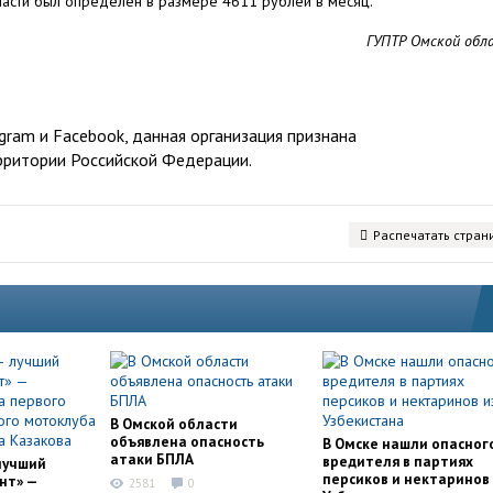
ласти был определен в размере 4611 рублей в месяц.
ГУПТР Омской обл
ram и Facebook, данная организация признана
рритории Российской Федерации.
Распечатать стран
В Омской области
объявлена опасность
В Омске нашли опасног
атаки БПЛА
вредителя в партиях
лучший
персиков и нектаринов 
нт» —
2581
0