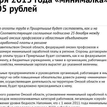
05 рублей
ер оплаты труда в Прииртышье будет составлять, как и на
ц. Соответствующее соглашение подписано 25 декабря между
ацией омских профсоюзов и областным объединением
заработной платы в регионе
авительством Омской области, федерацией омских профсоюзов и
змере минимальной заработной платы в регионе. Стороны договорилис
р оплаты труда в Прииртышье будет составлять, как и на федеральном
ументу, в бюджетных учреждениях, а также в организациях, работающих
хозяйства, минимальная зарплата вырастет до указанной величины.
льные предприниматели и руководители организаций, работающие в ин
берут на себя повышенные обязательства довести размер «минималки» 
ям, осуществляющим деятельность на территории Омской области и не
ения, будет предложено присоединиться к нему.
ьного развития Омской области, установление минимальной заработной п
ходов низкооплачиваемых категорий работников, легализации «серой»
ижения уровня бедности. Напомним, что с 1 июня 2011 года минимальны