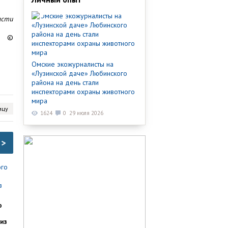
асти
©
Омские экожурналисты на
«Лузинской даче» Любинского
района на день стали
инспекторами охраны животного
мира
ицу
1624
0
29 июля 2026
>
о
из